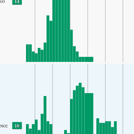
14
O3
10
NO2