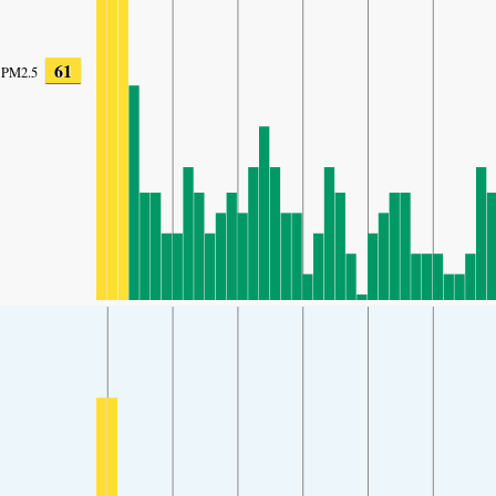
61
PM2.5