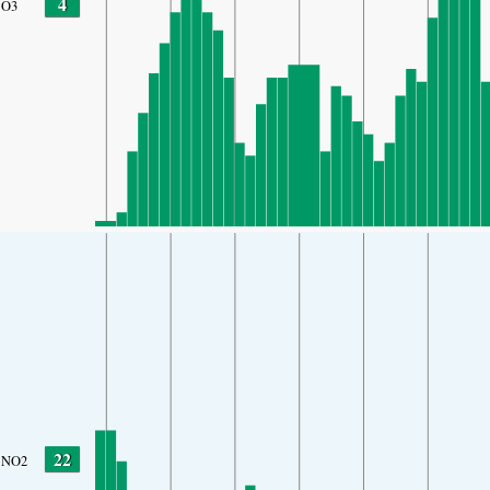
4
O3
22
NO2