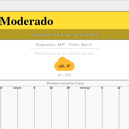
Moderado
Actualizado el 4 de ago. de 2026 4:00
14
2
Temperatura.:
°C
- Viento:
m/s 0 -
Pronósticos de la calidad del aire
sáb. 8º
18
~
32°C
Pasados ​​los datos 5 días