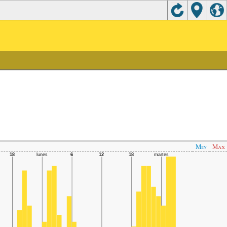
Min
Max