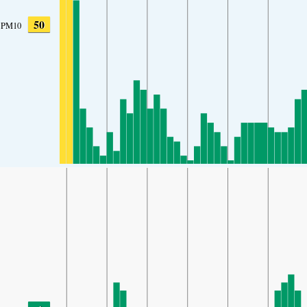
50
PM10