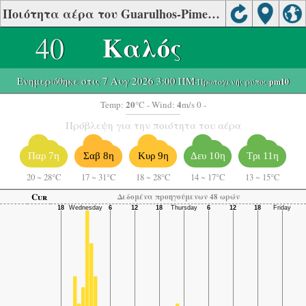
Ποιότητα αέρα του Guarulhos-Pimentas, São Paulo
40
Καλός
Ενημερώθηκε στις 7 Αυγ 2026 3:00 ΠΜ
-Πρωτογενής ρύπος:
pm10
20
4
Temp:
°C
- Wind:
m/s 0 -
Πρόβλεψη για την ποιότητα του αέρα
Παρ 7η
Σαβ 8η
Κυρ 9η
Δευ 10η
Τρι 11η
20
~
28°C
17
~
31°C
18
~
28°C
14
~
17°C
13
~
15°C
Cur
Δεδομένα προηγούμενων 48 ωρών