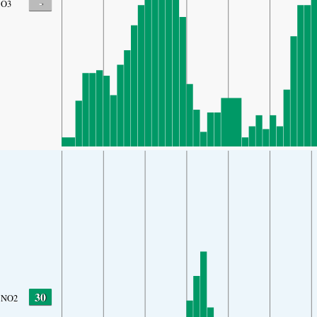
-
O3
30
NO2