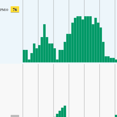
76
PM10