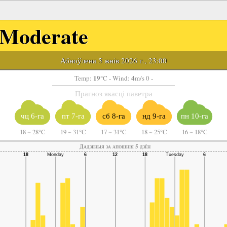
Moderate
Абноўлена 5 жнів 2026 г., 23:00
19
4
Temp:
°C
- Wind:
m/s 0 -
Прагноз якасці паветра
чц 6-га
пт 7-га
сб 8-га
нд 9-га
пн 10-га
18
~
28°C
19
~
31°C
17
~
31°C
18
~
25°C
16
~
18°C
Дадзеныя за апошнія 5 дзён