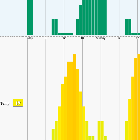
19
Temp