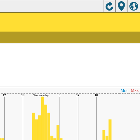
Min
Max