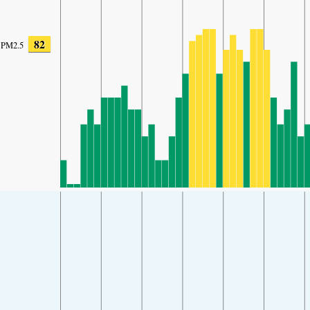
82
PM2.5