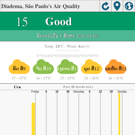
Diadema, São Paulo's Air Quality
15
Good
ອັບເດດເມື່ອ 9 ສິງຫາ 2026 04:00
24
4
Temp:
°C
- Wind:
m/s 0 -
ການພະຍາກອນຄຸນນະພາບອາກາດ
ຈັນ ທີ່10
ອັງຄານ ທີ່11
ພະຫັດ ທີ່13
ທິດ ທີ່9
ພຸດ ທີ່12
17
~
27°C
14
~
17°C
13
~
15°C
14
~
24°C
16
~
31°C
Cur
Past 48 hours data