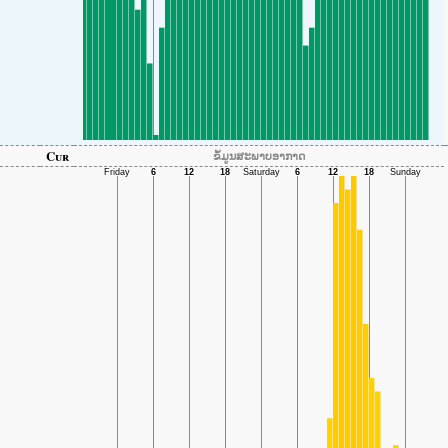
Cur
ຂໍ້ມູນສະພາບອາກາດ