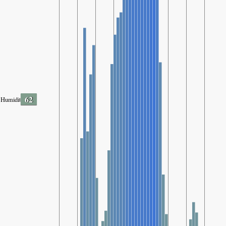
62
Humidity