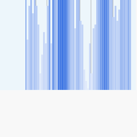
SHARE
Share: Diadema, São Paulo, Brazil's Air Quality Index
15
(Good)