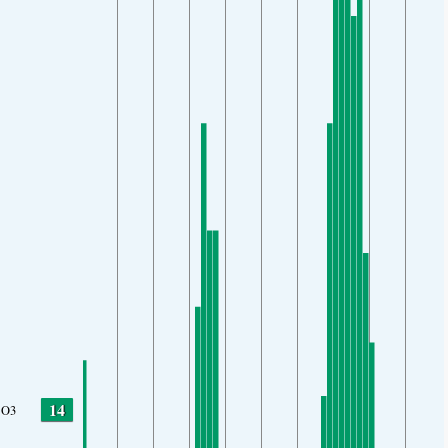
14
O3