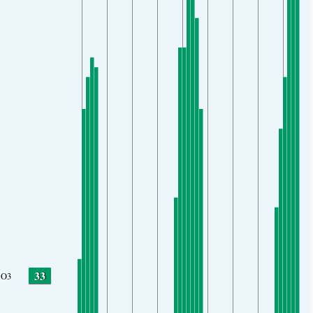
33
O3