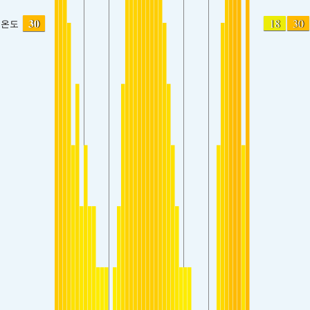
30
18
30
온도