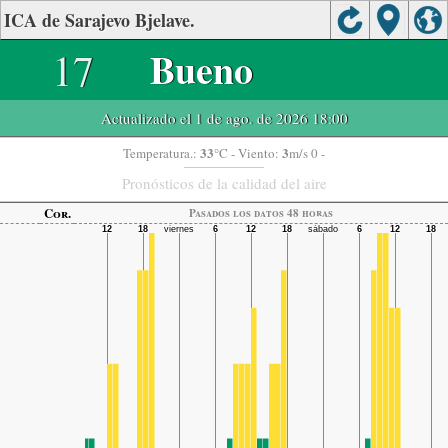
ICA de Sarajevo Bjelave.
17
Bueno
Actualizado el 1 de ago. de 2026 18:00
33
3
Temperatura.:
°C
- Viento:
m/s 0 -
Pronósticos de la calidad del aire
Cor.
Pasados ​​los datos 48 horas