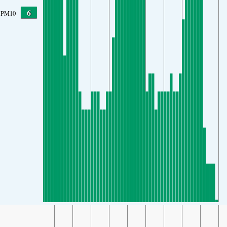
6
PM10