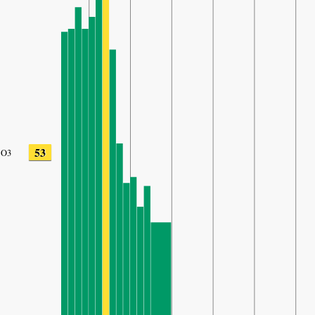
53
O3