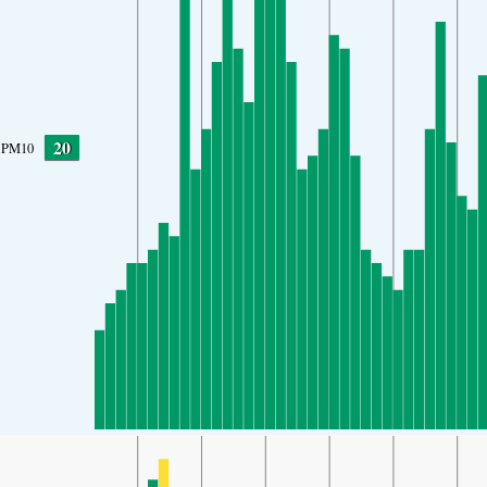
20
PM10