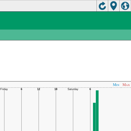
Min
Max