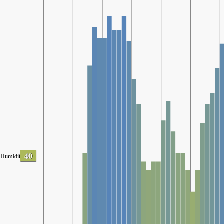
40
Humidity