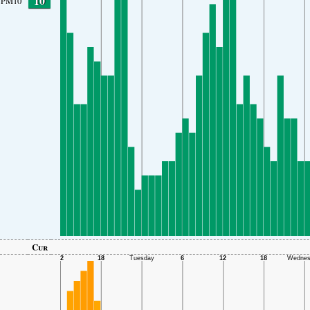
10
PM10
Cur