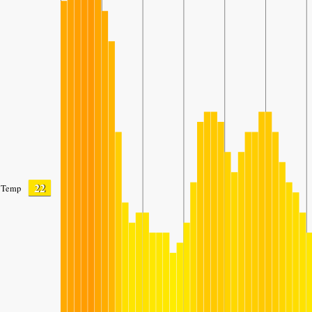
22
Temp