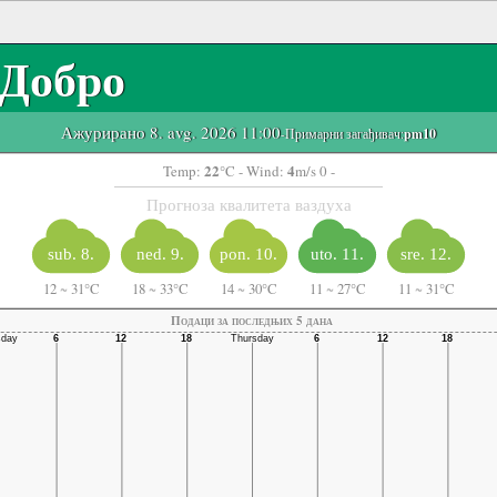
Добро
Ажурирано 8. avg. 2026 11:00
-Примарни загађивач:
pm10
22
4
Temp:
°C
- Wind:
m/s 0 -
Прогноза квалитета ваздуха
sub. 8.
ned. 9.
pon. 10.
uto. 11.
sre. 12.
12
~
31°C
18
~
33°C
14
~
30°C
11
~
27°C
11
~
31°C
Подаци за последњих 5 дана