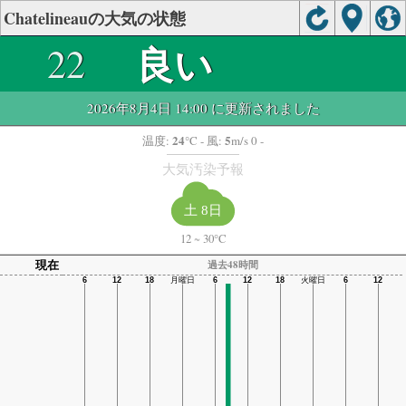
Chatelineauの大気の状態
良い
22
2026年8月4日 14:00 に更新されました
24
5
温度:
°C
- 風:
m/s 0 -
大気汚染予報
土 8日
12
~
30°C
現在
過去48時間