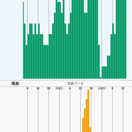
現在
気象データ