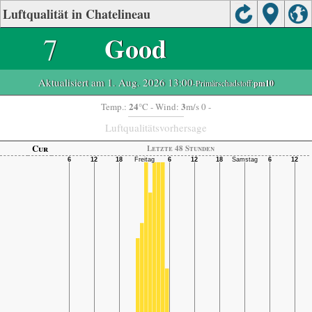
Luftqualität in Chatelineau
7
Good
Aktualisiert am 1. Aug. 2026 13:00
-Primärschadstoff:
pm10
24
3
Temp.:
°C
- Wind:
m/s 0 -
Luftqualitätsvorhersage
Cur
Letzte 48 Stunden