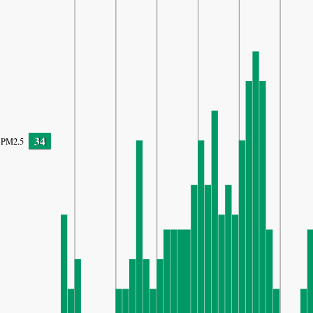
34
PM2.5