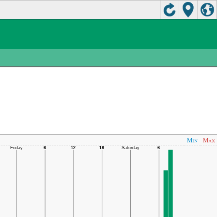
Min
Max