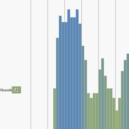
52
Humidity