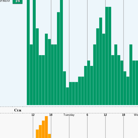
16
PM10
Cur