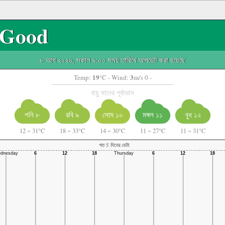
Good
৮ আগ ২০২৬, সকাল ৯:০০ সময় তারিখে আপডেট করা হয়েছে
19
3
Temp:
°C
- Wind:
m/s 0 -
বায়ু মানের পূর্বাভাস
শনি ৮
রবি ৯
সোম ১০
মঙ্গল ১১
বুধ ১২
12
~
31°C
18
~
33°C
14
~
30°C
11
~
27°C
11
~
31°C
গত 5 দিনের ডেটা