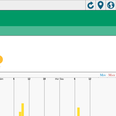
C
Min
Max