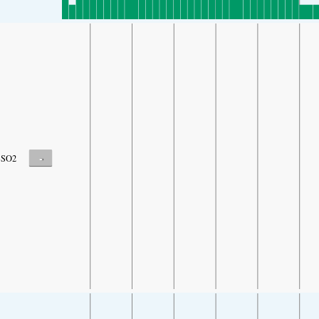
-
SO2