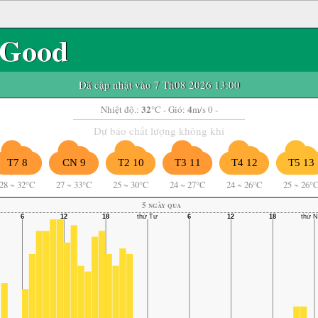
Good
Đã cập nhật vào 7 Th08 2026 13:00
32
4
Nhiệt độ.:
°C
- Gió:
m/s 0 -
Dự báo chất lượng không khí
T7 8
CN 9
T2 10
T3 11
T4 12
T5 13
28
~
32°C
27
~
33°C
25
~
30°C
24
~
27°C
24
~
26°C
25
~
26°
5 ngày qua