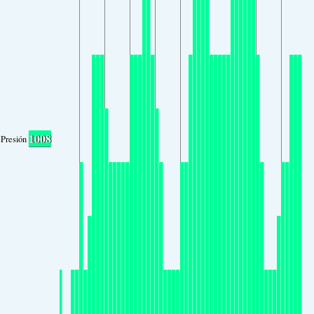
1008
Presión atmosférica