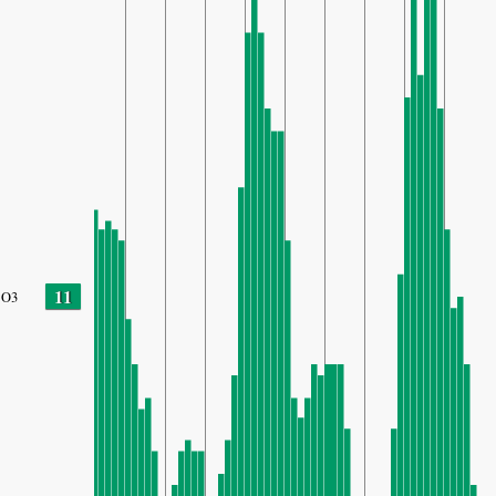
11
O3