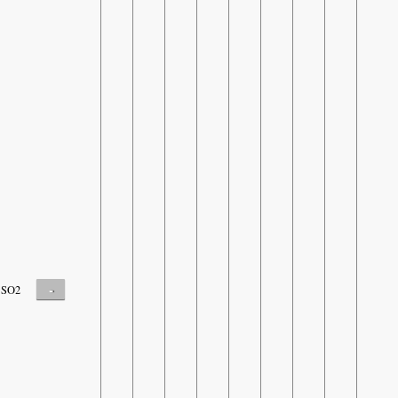
-
SO2