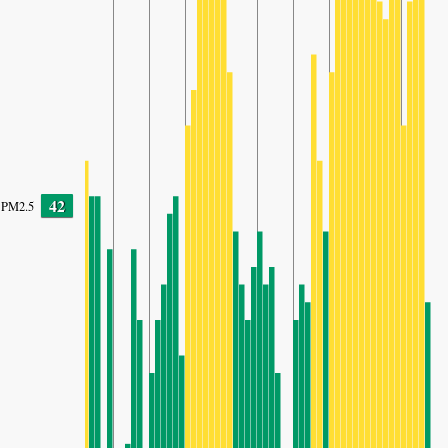
42
PM2.5