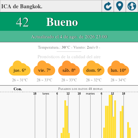
ICA de Bangkok.
42
Bueno
Actualizado el 4 de ago. de 2026 23:00
30
2
Temperatura.:
°C
- Viento:
m/s 0 -
Pronósticos de la calidad del aire
jue. 6º
vie. 7º
sáb. 8º
dom. 9º
lun. 10º
26
~
31°C
28
~
33°C
28
~
33°C
28
~
32°C
28
~
34°C
Cor.
Pasados ​​los datos 48 horas