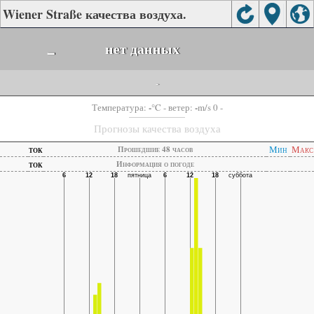
Wiener Straße качества воздуха.
-
нет данных
-
-
-
Температура:
°C
- ветер:
m/s 0 -
Прогнозы качества воздуха
ток
Мин
Макс
Прошедшие 48 часов
ток
Информация о погоде