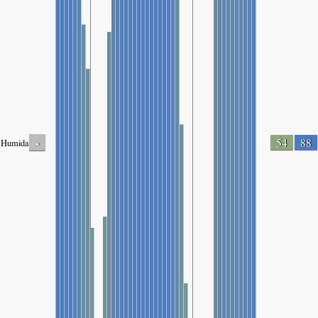
-
54
88
Humidade