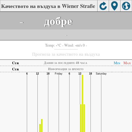
Качеството на въздуха в Wiener Straße
-
добре
-
-
-
Temp:
°C
- Wind:
m/s 0 -
Прогноза за качеството на въздуха
Cur
Min
Max
Данни за последните 48 часа
Cur
Информация за времето