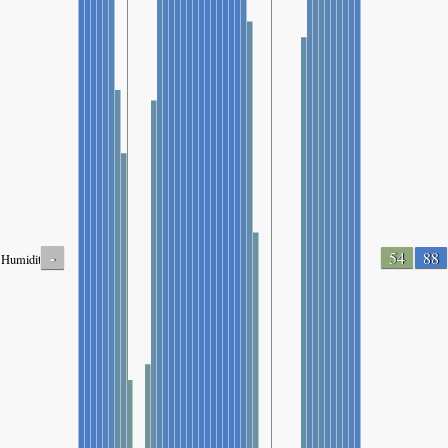
-
54
88
Humidity