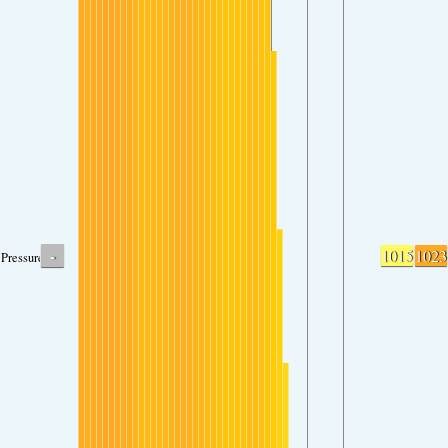
-
1015
1023
Pressure