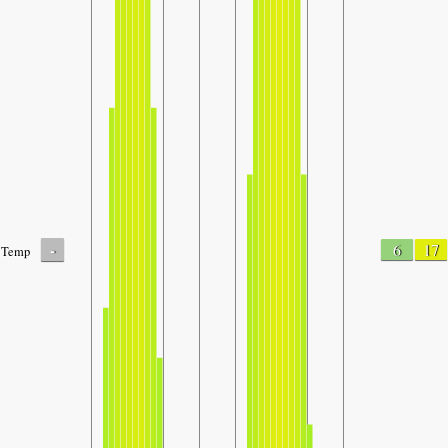
-
6
17
Temp