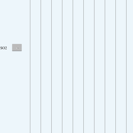
-
SO2