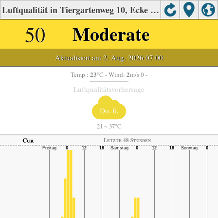
Luftqualität in Tiergartenweg 10, Ecke Herrgotwiesgasse 190 (B67: 250m)
50
Moderate
Aktualisiert am 2. Aug. 2026 07:00
23
2
Temp.:
°C
- Wind:
m/s 0 -
Luftqualitätsvorhersage
Do. 6.
21
~
37°C
Cur
Letzte 48 Stunden