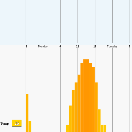
25
Temp