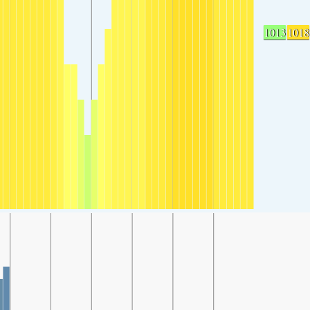
1013
1018