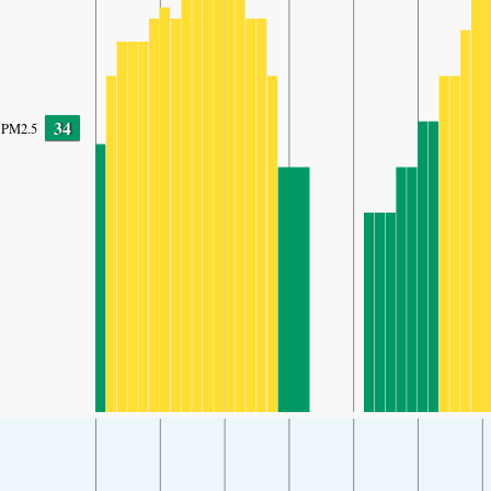
34
PM2.5