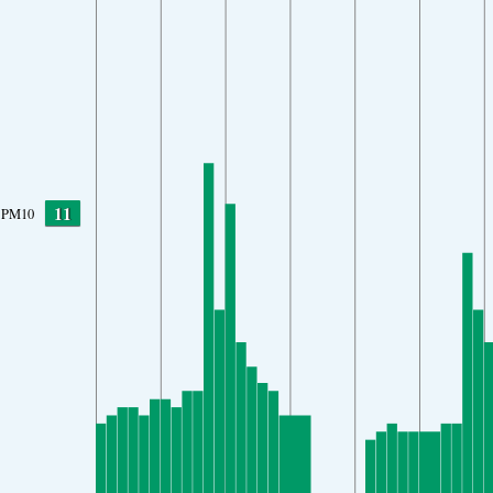
11
PM10