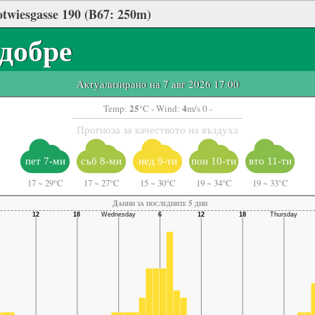
twiesgasse 190 (B67: 250m)
добре
Актуализирано на 7 авг 2026 17:00
25
4
Temp:
°C
- Wind:
m/s 0 -
Прогноза за качеството на въздуха
пет 7-ми
съб 8-ми
нед 9-ти
пон 10-ти
вто 11-ти
17
~
29°C
17
~
27°C
15
~
30°C
19
~
34°C
19
~
33°C
Данни за последните 5 дни