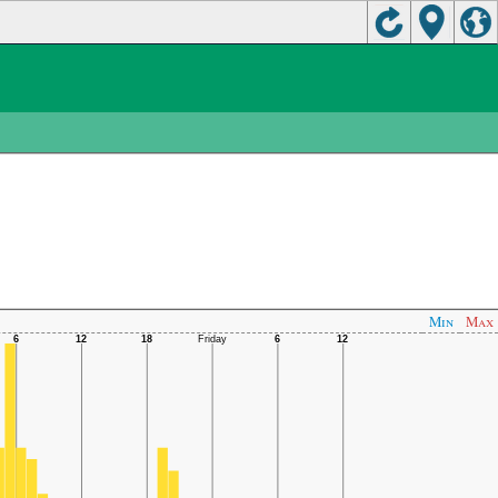
Min
Max