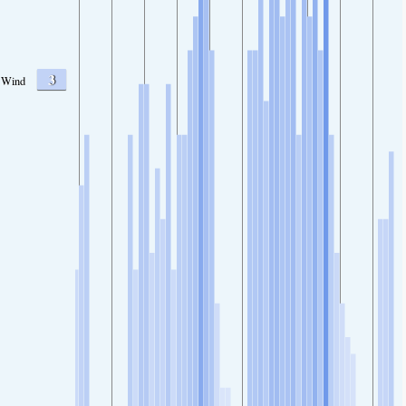
3
Wind