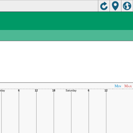
Min
Max