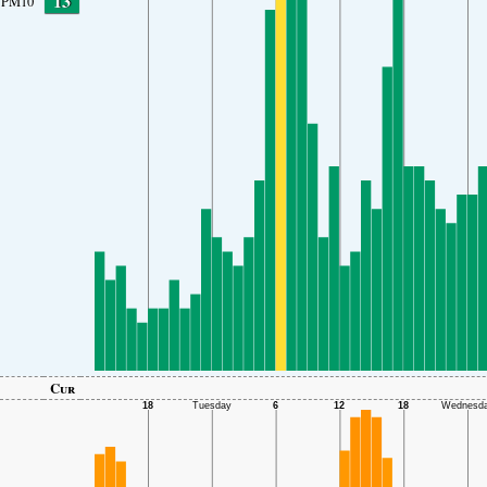
13
PM10
Cur