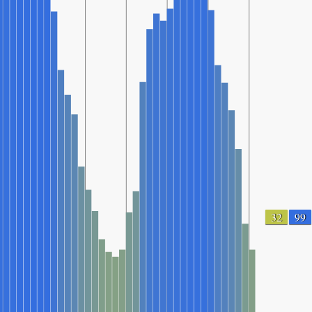
32
99