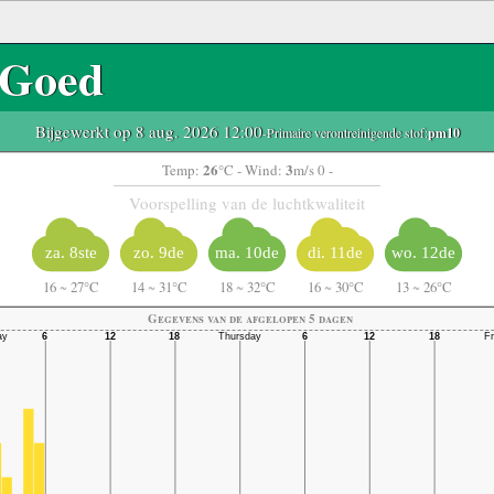
Goed
Bijgewerkt op 8 aug. 2026 12:00
-Primaire verontreinigende stof:
pm10
26
3
Temp:
°C
- Wind:
m/s 0 -
Voorspelling van de luchtkwaliteit
za. 8ste
zo. 9de
ma. 10de
di. 11de
wo. 12de
16
~
27°C
14
~
31°C
18
~
32°C
16
~
30°C
13
~
26°C
Gegevens van de afgelopen 5 dagen