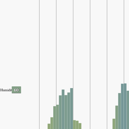
60
Humidity