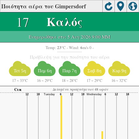
Ποιότητα αέρα του Gimpersdorf
17
Καλός
Ενημερώθηκε στις 5 Αυγ 2026 9:00 ΜΜ
23
6
Temp:
°C
- Wind:
m/s 0 -
Πρόβλεψη για την ποιότητα του αέρα
Τετ 5η
Πεμ 6η
Παρ 7η
Σαβ 8η
Κυρ 9η
17
~
33°C
16
~
29°C
18
~
28°C
17
~
29°C
16
~
32°C
Cur
Δεδομένα προηγούμενων 48 ωρών