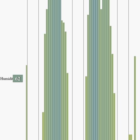
62
Humidity