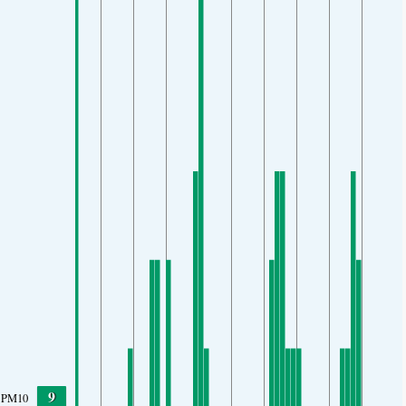
9
PM10