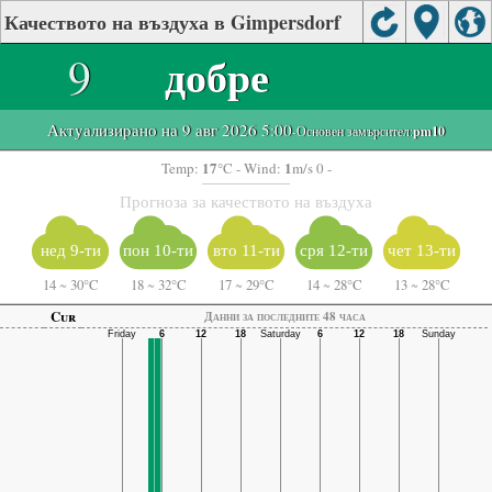
Качеството на въздуха в Gimpersdorf
9
добре
Актуализирано на 9 авг 2026 5:00
-Основен замърсител:
pm10
17
1
Temp:
°C
- Wind:
m/s 0 -
Прогноза за качеството на въздуха
нед 9-ти
пон 10-ти
вто 11-ти
сря 12-ти
чет 13-ти
14
~
30°C
18
~
32°C
17
~
29°C
14
~
28°C
13
~
28°C
Cur
Данни за последните 48 часа