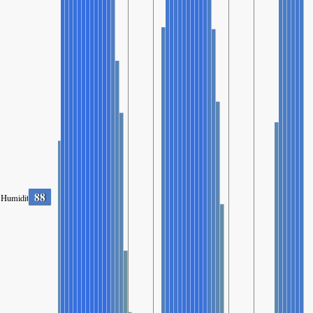
88
Humidity