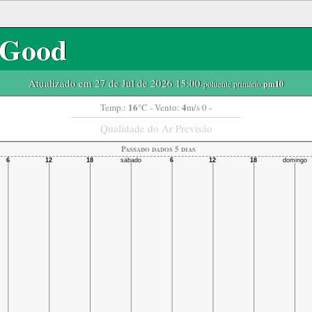
Good
Atualizado em 27 de Jul de 2026 15:00
-poluente primário:
pm10
16
4
Temp.:
°C
- Vento:
m/s 0 -
Qualidade do Ar Previsão
Passado dados 5 dias