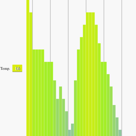
16
Temp.