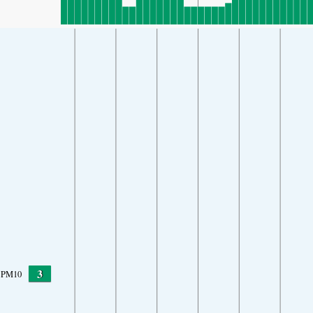
3
PM10