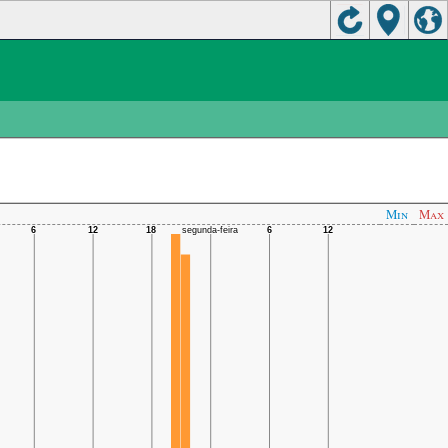
Min
Max