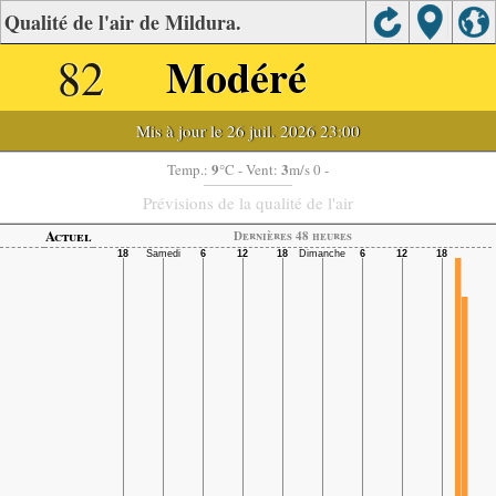
Qualité de l'air de Mildura.
82
Modéré
Mis à jour le 26 juil. 2026 23:00
9
3
Temp.:
°C
- Vent:
m/s 0 -
Prévisions de la qualité de l'air
Actuel
Dernières 48 heures