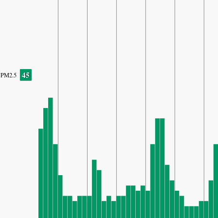
45
PM2.5