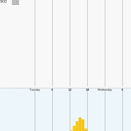
-
SO2