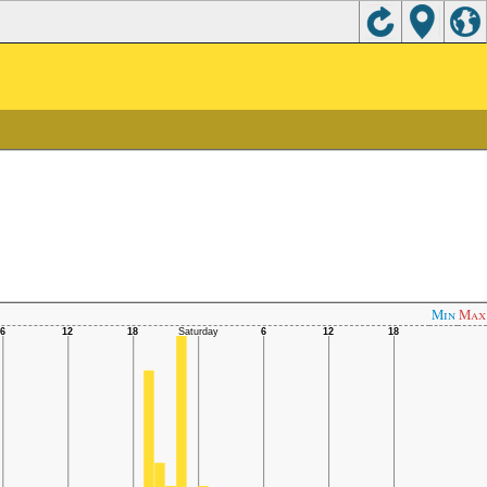
Min
Max