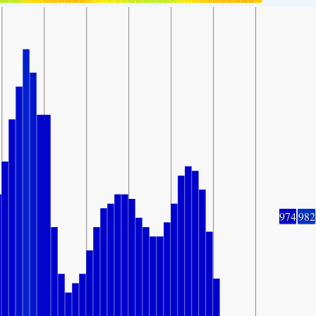
974
982