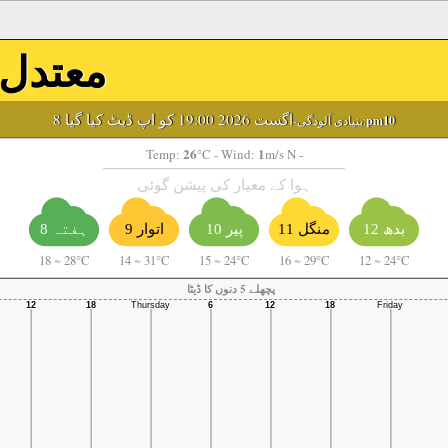
معتدل
8 اگست 2026 19:00 کو اپ ڈیٹ کیا گیا
pm10
-بنیادی آلودگی:
26
1
Temp:
°C
- Wind:
m/s N -
ہوا کے معیار کی پیشن گوئی
منگل 11
بدھ 12
پیر 10
اتوار 9
ہفتہ 8
18
~
28°C
14
~
31°C
15
~
24°C
16
~
29°C
12
~
24°C
پچھلے 5 دنوں کا ڈیٹا