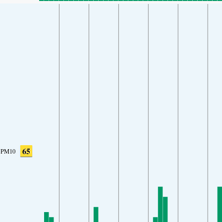
65
PM10