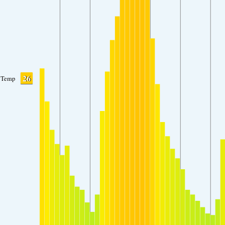
26
Temp