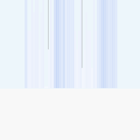
SHARE
Share: Индекс квалитета ваздуха компаније The Gap,
Australia
13
(Добро)