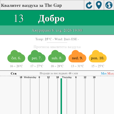
Квалитет ваздуха за The Gap
13
Добро
Ажурирано 6. avg. 2026 19:00
25
2
Temp:
°C
- Wind:
m/s ESE -
Прогноза квалитета ваздуха
čet. 6.
pet. 7.
sub. 8.
ned. 9.
pon. 10.
16
~
26°C
17
~
27°C
18
~
28°C
13
~
31°C
15
~
25°C
Cur
Min
Max
Подаци за последњих 48 сати