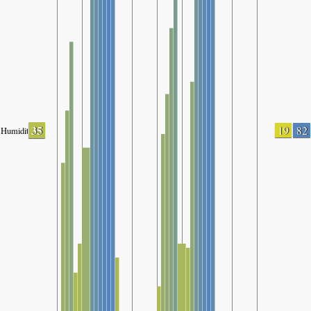
35
19
82
Humidity