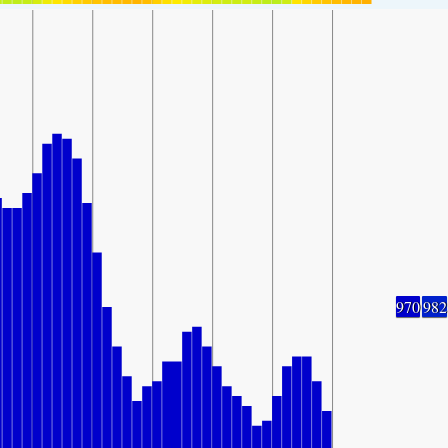
970
982