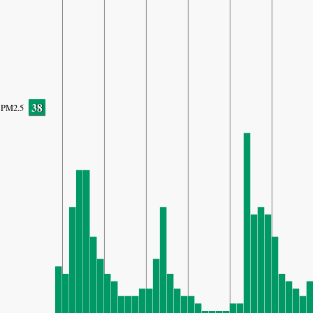
38
PM2.5