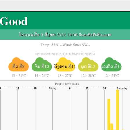
Good
ອັບເດດເມື່ອ 9 ສິງຫາ 2026 16:00
-ມົນລະພິດຂັ້ນຕົ້ນ:
pm10
32
5
Temp:
°C
- Wind:
m/s NW -
ການພະຍາກອນຄຸນນະພາບອາກາດ
ຈັນ ທີ່10
ອັງຄານ ທີ່11
ພະຫັດ ທີ່13
ທິດ ທີ່9
ພຸດ ທີ່12
13
~
31°C
14
~
24°C
18
~
27°C
12
~
28°C
12
~
24°C
Past 5 days data