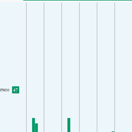
47
PM10