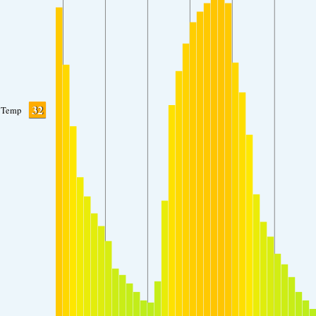
32
Temp