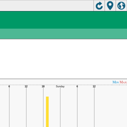
Min
Max