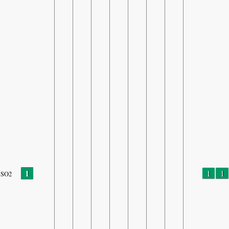
1
1
1
SO2