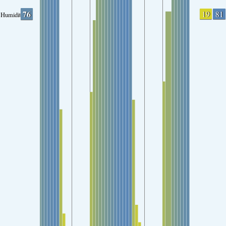
76
19
81
Humidity