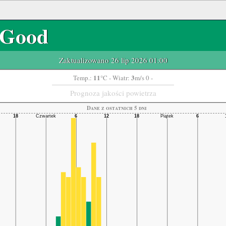
Good
Zaktualizowano 26 lip 2026 01:00
11
3
Temp.:
°C
- Wiatr:
m/s 0 -
Prognoza jakości powietrza
Dane z ostatnich 5 dni