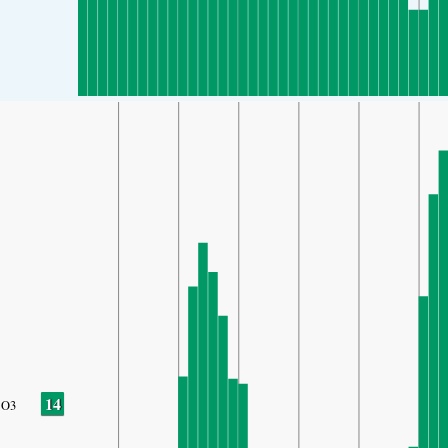
14
O3