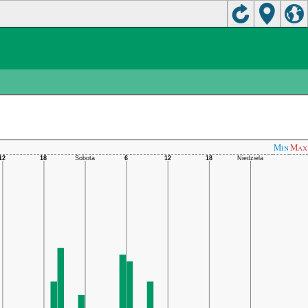
Min
Max