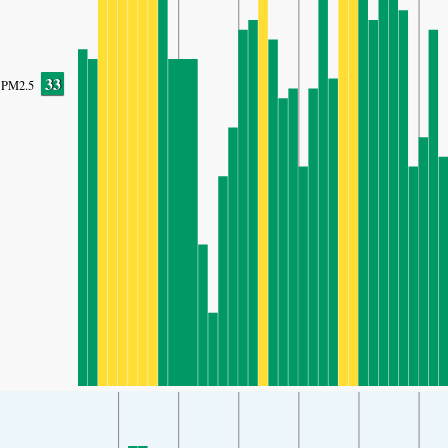
33
PM2.5