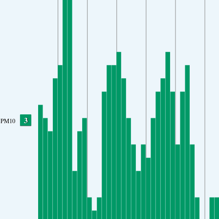
3
PM10