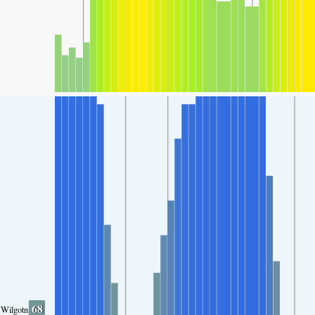
68
Wilgotność