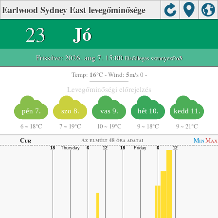
Earlwood Sydney East levegőminősége
23
Jó
Frissítve: 2026. aug 7. 15:00
-Elsődleges szennyező:
o3
16
5
Temp:
°C
- Wind:
m/s 0 -
Levegőminőségi előrejelzés
pén 7.
szo 8.
vas 9.
hét 10.
kedd 11.
6
~
18°C
7
~
19°C
10
~
19°C
9
~
18°C
9
~
21°C
Cur
Min
Max
Az elmúlt 48 óra adatai