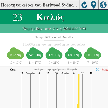
Ποιότητα αέρα του Earlwood Sydney East
23
Καλός
Ενημερώθηκε στις 9 Αυγ 2026 6:00 ΜΜ
14
3
Temp:
°C
- Wind:
m/s 0 -
Πρόβλεψη για την ποιότητα του αέρα
Κυρ 9η
Δευ 10η
Τρι 11η
Τετ 12η
Πεμ 13η
10
~
19°C
11
~
17°C
9
~
21°C
8
~
19°C
7
~
19°C
Cur
Min
Max
Δεδομένα προηγούμενων 48 ωρών