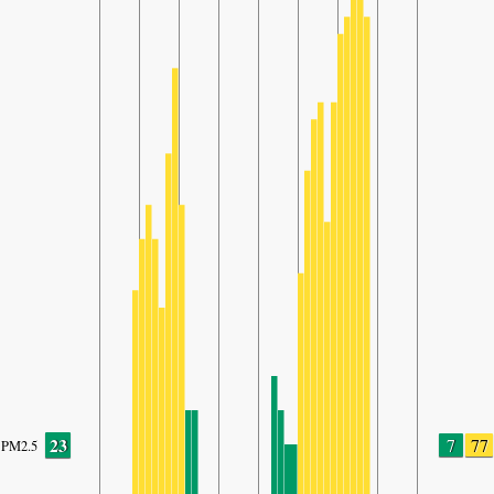
23
7
77
PM2.5