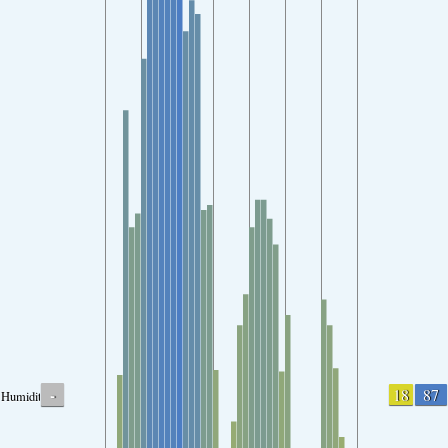
-
18
87
Humidity