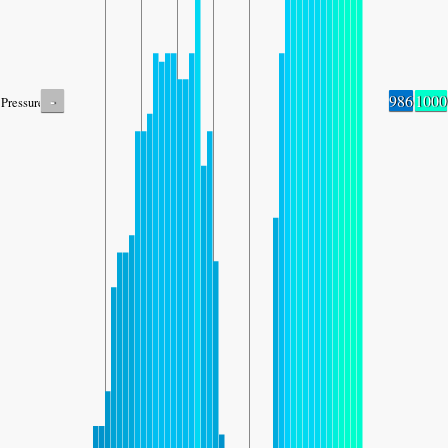
-
986
1000
Pressure