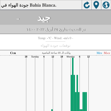
جودة الهواء في Bahía Blanca.
جيد
-
تم التحديث بتاريخ ٢٥ أبريل ٢٠٢٢ ١٤:٠٠
-
-
Temp:
°C
- Wind:
m/s 0 -
توقعات جودة الهواء
Cur
Min
Max
بيانات الـ 48 ساعة الماضية