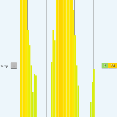
-
7
26
Temp