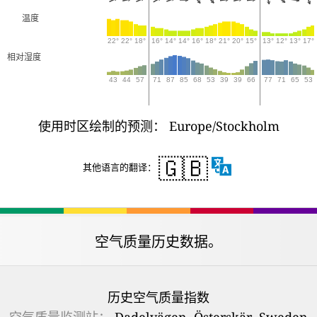
温度
22°
22°
18°
16°
14°
14°
16°
18°
21°
20°
15°
13°
12°
13°
17°
相对湿度
43
44
57
71
87
85
68
53
39
39
66
77
71
65
53
使用时区绘制的预测： Europe/Stockholm
🇬🇧
其他语言的翻译：
空气质量历史数据。
历史空气质量指数
空气质量监测站：
Dadelvägen, Österskär, Sweden