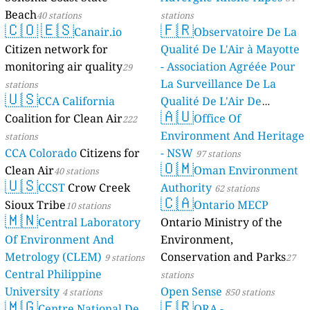
Beach
40 stations
stations
🇨🇴
🇪🇸
🇫🇷
Canair.io
Observatoire De La
Citizen network for
Qualité De L'Air à Mayotte
monitoring air quality
- Association Agréée Pour
29
La Surveillance De La
stations
🇺🇸
CCA California
Qualité De L'Air De
🇦🇺
Coalition for Clean Air
Mayotte
Office Of
222
4 stations
Environment And Heritage
stations
CCA Colorado
Citizens for
- NSW
97 stations
🇴🇲
Clean Air
Oman Environment
40 stations
🇺🇸
CCST
Crow Creek
Authority
62 stations
🇨🇦
Sioux Tribe
Ontario MECP
10 stations
🇲🇳
Central Laboratory
Ontario Ministry of the
Of Environment And
Environment,
Metrology (CLEM)
Conservation and Parks
9 stations
27
Central Philippine
stations
University
Open Sense
4 stations
850 stations
🇲🇬
🇫🇷
Centre National De
ORA -