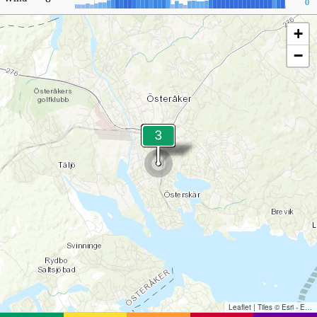
0
+
−
Leaflet
|
Tiles © Esri - Esri, DeLorme, NAVTEQ, TomTom, Intermap, iPC, USGS, FAO, NPS, NRCAN, GeoBase, Kadaster NL, Ordnance Survey, Esri Japan, METI, Esri China (Hong Kong), and the GIS User Community