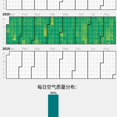
F
S
S
2020
Jan
Feb
Mar
Apr
May
Jun
Jul
Aug
M
T
W
T
F
S
S
2019
Jan
Feb
Mar
Apr
May
Jun
Jul
Aug
M
T
W
T
F
S
S
每日空气质量分布：
98%