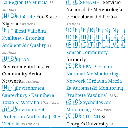
🇵🇪
La Región De Murcia
SENAMHI
Servicio
11
Nacional de Meteorología
stations
🇳🇬
EdoState
Edo State
e Hidrología del Perú
14
Nigeria
3 stations
stations
🇪🇪
🇩🇪
🇫🇷
🇪🇸
🇳🇱
Eesti Välisõhu
🇩🇰
🇧🇪
🇫🇮
🇬🇷
Kvaliteet - Estonian
🇦🇺
🇮🇹
🇵🇱
🇻🇳
Ambient Air Quality
11
Sensor Community
stations
🇺🇸
EJCAN
formerly
🇸🇷
Environmental Justice
luftdaten.info
SEPA - Serbian
35809 stations
Community Action
National Air Monitoring
Network
Network (Državna Mreža
28 stations
🇳🇿
Environment
Za Automatski Monitoring
Canterbury - Kaunihera
Kvaliteta Vazduha)
121
🇸🇨
Taiao Ki Waitaha
Seychelles Air
10 stations
stations
🇦🇺
Environment
Monitoring
12 stations
🇬🇩
Protection Authority | EPA
SGU-GND
St.
Victoria
George’s University
40 stations
14