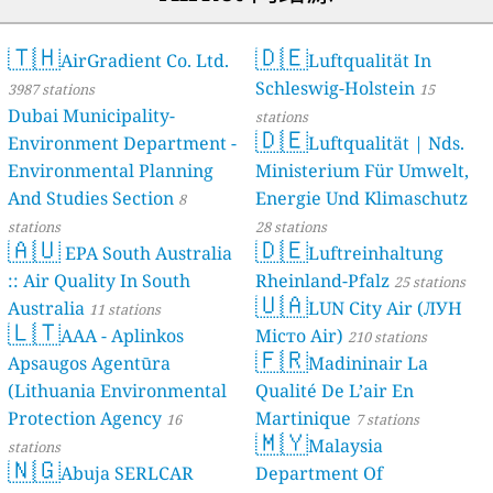
🇹🇭
🇩🇪
AirGradient Co. Ltd.
Luftqualität In
Schleswig-Holstein
3987 stations
15
Dubai Municipality-
stations
🇩🇪
Environment Department -
Luftqualität | Nds.
Environmental Planning
Ministerium Für Umwelt,
And Studies Section
Energie Und Klimaschutz
8
stations
28 stations
🇦🇺
🇩🇪
EPA South Australia
Luftreinhaltung
:: Air Quality In South
Rheinland-Pfalz
25 stations
🇺🇦
Australia
LUN City Air (ЛУН
11 stations
🇱🇹
AAA - Aplinkos
Місто Air)
210 stations
🇫🇷
Apsaugos Agentūra
Madininair La
(Lithuania Environmental
Qualité De L’air En
Protection Agency
Martinique
16
7 stations
🇲🇾
Malaysia
stations
🇳🇬
Abuja SERLCAR
Department Of