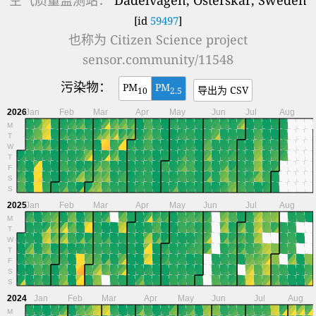
[id
59497
]
也称为
Citizen Science project
sensor.community/11548
污染物：
PM
PM
导出为 CSV
10
2.5
2026
Jan
Feb
Mar
Apr
May
Jun
Jul
Aug
M
T
W
T
F
S
S
2025
Jan
Feb
Mar
Apr
May
Jun
Jul
Aug
M
T
W
T
F
S
S
2024
Jan
Feb
Mar
Apr
May
Jun
Jul
Aug
M