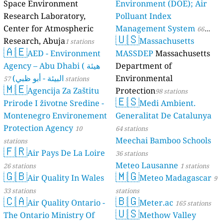
Space Environment
Environment (DOE); Air
Research Laboratory,
Polluant Index
Center for Atmospheric
Management System
66
🇺🇸
Research, Abuja
Massachusetts
1 stations
stations
🇦🇪
AED - Environment
MASSDEP
Massachusetts
Agency – Abu Dhabi ( هيئة
Department of
البيئة - أبو ظبي)
Environmental
57 stations
🇲🇪
Agencija Za Zaštitu
Protection
98 stations
🇪🇸
Prirode I životne Sredine -
Medi Ambient.
Montenegro Environement
Generalitat De Catalunya
Protection Agency
10
64 stations
Meechai Bamboo Schools
stations
🇫🇷
Air Pays De La Loire
36 stations
Meteo Lausanne
26 stations
1 stations
🇬🇧
🇲🇬
Air Quality In Wales
Meteo Madagascar
9
33 stations
stations
🇨🇦
🇧🇬
Air Quality Ontario -
Meter.ac
165 stations
🇺🇸
The Ontario Ministry Of
Methow Valley