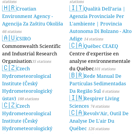
stations
stations
🇭🇷
🇮🇹
Croatian
Qualità Dell’aria |
Environment Agency -
Agenzia Provinciale Per
Agencija Za Zaštitu Okoliša
L'ambiente | Provincia
Autonoma Di Bolzano - Alto
66 stations
🇦🇺
CSIRO
Adige
14 stations
🇨🇦
Commonwealth Scientific
Québec CEAEQ
and Industrial Research
Centre d'expertise en
Organisation
analyse environnementale
35 stations
🇨🇿
Czech
du Québec
101 stations
🇧🇷
Hydrometeorological
Rede Manual De
Institute (Český
Partículas Sedimentadas
Hydrometeorologický
Da Região Sul
6 stations
🇮🇳
ústav)
Respirer Living
188 stations
🇨🇿
Czech
Sciences
74 stations
🇨🇦
Hydrometeorological
Revolv'Air, Outil De
Institute (Český
Analyse De L'air Du
Hydrometeorologický
Québec
126 stations