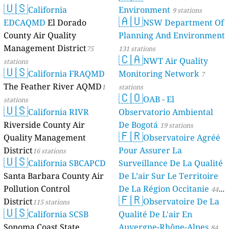
🇺🇸
California
Environment
9 stations
🇦🇺
EDCAQMD
El Dorado
NSW Department Of
County Air Quality
Planning And Environment
Management District
75
131 stations
🇨🇦
NWT Air Quality
stations
🇺🇸
California FRAQMD
Monitoring Network
7
The Feather River AQMD
1
stations
🇨🇴
OAB - El
stations
🇺🇸
California RIVR
Observatorio Ambiental
Riverside County Air
De Bogotá
19 stations
🇫🇷
Quality Management
Observatoire Agréé
District
Pour Assurer La
16 stations
🇺🇸
California SBCAPCD
Surveillance De La Qualité
Santa Barbara County Air
De L’air Sur Le Territoire
Pollution Control
De La Région Occitanie
44
🇫🇷
District
Observatoire De La
115 stations
stations
🇺🇸
California SCSB
Qualité De L'air En
Sonoma Coast State
Auvergne-Rhône-Alpes
84