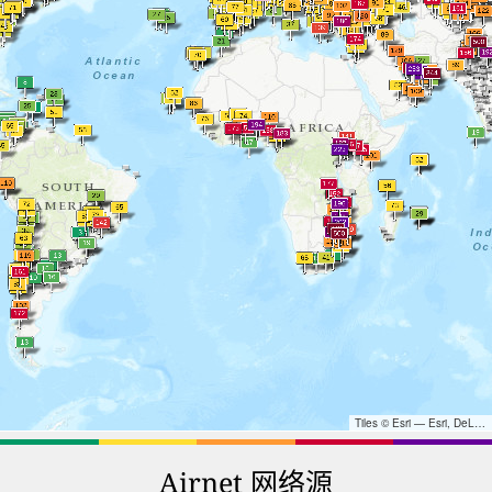
Tiles © Esri — Esri, DeLorme, NAVTEQ, TomTom, Intermap, iPC, USGS, FAO, NPS, NRCAN, GeoBase, Kadaster NL, Ordnance Survey, Esri Japan, METI, Esri China (Hong Kong), and the GIS User Community
Airnet 网络源