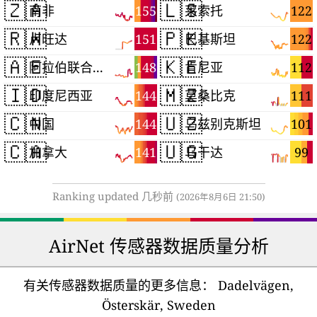
🇿🇦
🇱🇸
155
122
南非
莱索托
🇷🇼
🇵🇰
151
122
卢旺达
巴基斯坦
🇦🇪
🇰🇪
148
112
阿拉伯联合酋长国
肯尼亚
🇮🇩
🇲🇿
144
111
印度尼西亚
莫桑比克
🇨🇳
🇺🇿
144
101
中国
乌兹别克斯坦
🇨🇦
🇺🇬
141
99
加拿大
乌干达
Ranking updated 几秒前
(2026年8月6日 21:50)
AirNet 传感器数据质量分析
有关传感器数据质量的更多信息：
Dadelvägen,
Österskär, Sweden