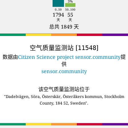
3%
0..50
50..100
1794
55
天
天
总共 1849 天
空气质量监测站 [
]
11548
数据由
Citizen Science project sensor.community
提
供
sensor.community
该空气质量监测站位于
"Dadelvägen, Söra, Österskär, Österåkers kommun, Stockholm
County, 184 52, Sweden".