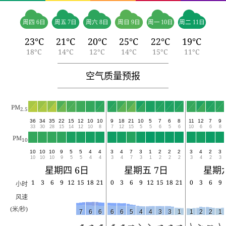
周四 6日
周五 7日
周六 8日
周日 9日
周一 10日
周二 11日
23°C
21°C
20°C
25°C
22°C
19°C
18°C
14°C
12°C
14°C
15°C
11°C
空气质量预报
PM
2.5
36
34
35
22
15
12
10
10
9
18
21
10
5
7
6
8
11
12
7
9
33
30
28
15
14
12
10
8
7
12
15
5
5
6
5
6
10
6
6
8
PM
10
10
10
10
9
5
5
4
4
3
4
7
3
1
2
2
2
3
4
2
3
10
10
10
9
5
5
4
4
3
4
7
3
1
2
2
2
3
4
2
3
星期四 6日
星期五 7日
星期六
1
3
6
9
12
15
18
21
0
3
6
9
12
15
18
21
0
3
6
9
小时
风速
(米/秒)
7
6
6
6
6
5
4
4
3
3
1
1
2
2
1