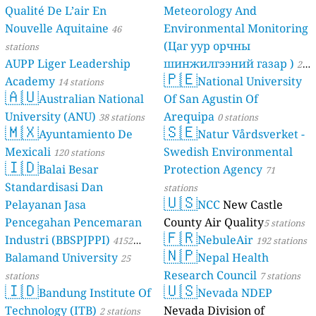
Qualité De L’air En
Meteorology And
Nouvelle Aquitaine
Environmental Monitoring
46
(Цаг уур орчны
stations
AUPP Liger Leadership
шинжилгээний газар )
21
🇵🇪
Academy
National University
14 stations
stations
🇦🇺
Australian National
Of San Agustin Of
University (ANU)
Arequipa
38 stations
0 stations
🇲🇽
🇸🇪
Ayuntamiento De
Natur Vårdsverket -
Mexicali
Swedish Environmental
120 stations
🇮🇩
Balai Besar
Protection Agency
71
Standardisasi Dan
stations
🇺🇸
Pelayanan Jasa
NCC
New Castle
Pencegahan Pencemaran
County Air Quality
5 stations
🇫🇷
Industri (BBSPJPPI)
NebuleAir
4152
192 stations
🇳🇵
Balamand University
Nepal Health
stations
25
Research Council
stations
7 stations
🇮🇩
🇺🇸
Bandung Institute Of
Nevada NDEP
Technology (ITB)
Nevada Division of
2 stations