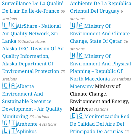
Surveillance De La Qualité
Ambiente De La República
De L'air En Île-de-France
Oriental Del Uruguay
39
6
stations
stations
🇱🇰
🇶🇦
AirShare - National
Ministry Of
Air Quality Network, Sri
Environment And Climate
Lanka
Change, State Of Qatar
571630 stations
16
Alaska DEC- Division Of Air
stations
🇲🇰
Quality Information,
Ministry Of
Alaska Department Of
Environment And Physical
Enviromental Protection
Planning – Republic Of
73
North Macedonia
stations
22 stations
🇨🇦
Alberta
Moenv.mv
Ministry of
Environment And
Climate Change,
Sustainable Resource
Environment and Energy,
Development - Air Quality
Maldives
1 stations
🇪🇸
Monitoring
Monitorización Red
66 stations
🇬🇹
Ambente
De Calidad Del Aire Del
4 stations
🇱🇹
Aplinkos
Principado De Asturias
23