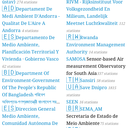
ústav)
RIVM - Rijksinstituut Voor
274 stations
🇦🇩
Departament De
Volksgezondheid En
Medi Ambient D'Andorra -
Milieum, Landelijk
Qualitat De L'Aire A
Meetnet Luchtkwaliteit
112
Andorra
4 stations
stations
🇪🇸
🇷🇼
Departamento De
Rwanda
Medio Ambiente,
Environment Management
Planificación Territorial Y
Authority
14 stations
Vivienda · Gobierno Vasco
SAMOSA
Sensor-based Air
measurement Observatory
62 stations
🇧🇩
Department Of
for South Asia
337 stations
🇹🇭
Environment-Government
Sansiri
58 stations
🇺🇦
Of The People's Republic
Save Dnipro
1815
Of Bangladesh পরিবেশ
stations
অধিদপ্তর-গণপ্রজাতন্ত্রী বাংলাদেশ সরকার
SEEN
16 stations
🇪🇸
🇧🇷
Direccion General
SEMA_AM
17 stations
Medio Ambiente,
Secretaria de Estado de
Comunidad Autónoma De
Meio Ambiente
75 stations