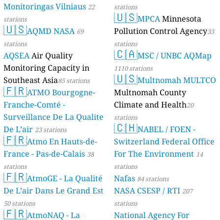
Monitoringas Vilniaus
22
stations
🇺🇸
MPCA
Minnesota
stations
🇺🇸
AQMD NASA
Pollution Control Agency
69
33
stations
stations
🇨🇦
AQSEA
Air Quality
MSC / UNBC AQMap
Monitoring Capacity in
1110 stations
🇺🇸
Southeast Asia
Multnomah MULTCO
85 stations
🇫🇷
ATMO Bourgogne-
Multnomah County
Franche-Comté -
Climate and Health
20
Surveillance De La Qualite
stations
🇨🇭
De L’air
NABEL / FOEN -
23 stations
🇫🇷
Atmo En Hauts-de-
Switzerland Federal Office
France - Pas-de-Calais
For The Environment
38
14
stations
stations
🇫🇷
AtmoGE - La Qualité
Nafas
84 stations
De L’air Dans Le Grand Est
NASA CSESP / RTI
207
50 stations
stations
🇫🇷
AtmoNAQ - La
National Agency For