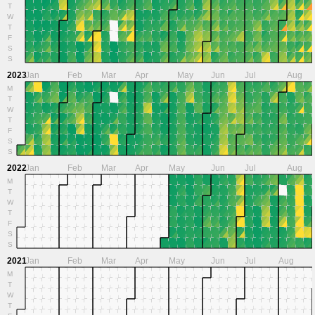
T
W
T
F
S
S
2023
Jan
Feb
Mar
Apr
May
Jun
Jul
Aug
M
T
W
T
F
S
S
2022
Jan
Feb
Mar
Apr
May
Jun
Jul
Aug
M
T
W
T
F
S
S
2021
Jan
Feb
Mar
Apr
May
Jun
Jul
Aug
M
T
W
T