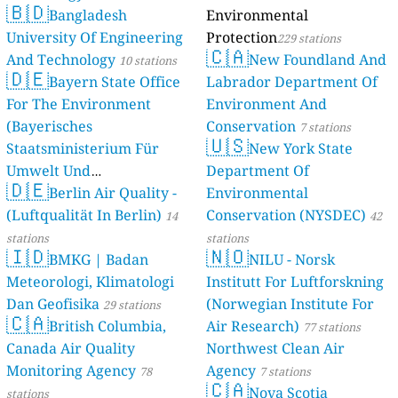
🇧🇩
Bangladesh
Environmental
University Of Engineering
Protection
229 stations
🇨🇦
And Technology
New Foundland And
10 stations
🇩🇪
Bayern State Office
Labrador Department Of
For The Environment
Environment And
(Bayerisches
Conservation
7 stations
🇺🇸
Staatsministerium Für
New York State
Umwelt Und
Department Of
🇩🇪
Berlin Air Quality -
Verbraucherschutz) - LfU
Environmental
(Luftqualität In Berlin)
Conservation (NYSDEC)
46 stations
14
42
stations
stations
🇮🇩
🇳🇴
BMKG | Badan
NILU - Norsk
Meteorologi, Klimatologi
Institutt For Luftforskning
Dan Geofisika
(Norwegian Institute For
29 stations
🇨🇦
British Columbia,
Air Research)
77 stations
Canada Air Quality
Northwest Clean Air
Monitoring Agency
Agency
78
7 stations
🇨🇦
Nova Scotia
stations