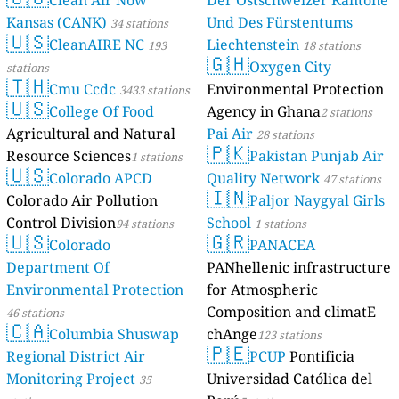
Kansas (CANK)
Und Des Fürstentums
34 stations
🇺🇸
CleanAIRE NC
Liechtenstein
193
18 stations
🇬🇭
Oxygen City
stations
🇹🇭
Cmu Ccdc
Environmental Protection
3433 stations
🇺🇸
College Of Food
Agency in Ghana
2 stations
Agricultural and Natural
Pai Air
28 stations
🇵🇰
Resource Sciences
Pakistan Punjab Air
1 stations
🇺🇸
Colorado APCD
Quality Network
47 stations
🇮🇳
Colorado Air Pollution
Paljor Naygyal Girls
Control Division
School
94 stations
1 stations
🇺🇸
🇬🇷
Colorado
PANACEA
Department Of
PANhellenic infrastructure
Environmental Protection
for Atmospheric
Composition and climatE
46 stations
🇨🇦
Columbia Shuswap
chAnge
123 stations
🇵🇪
Regional District Air
PCUP
Pontificia
Monitoring Project
Universidad Católica del
35