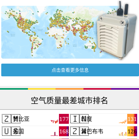
点击查看更多信息
空气质量最差城市排名
🇿🇲
🇮🇳
177
131
赞比亚
印度
🇺🇸
🇿🇼
168
126
美国
津巴布韦