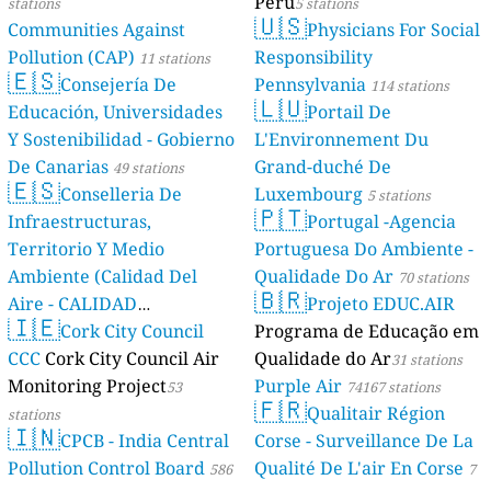
Perú
stations
5 stations
🇺🇸
Communities Against
Physicians For Social
Pollution (CAP)
Responsibility
11 stations
🇪🇸
Consejería De
Pennsylvania
114 stations
🇱🇺
Educación, Universidades
Portail De
Y Sostenibilidad - Gobierno
L'Environnement Du
De Canarias
Grand-duché De
49 stations
🇪🇸
Conselleria De
Luxembourg
5 stations
🇵🇹
Infraestructuras,
Portugal -Agencia
Territorio Y Medio
Portuguesa Do Ambiente -
Ambiente (Calidad Del
Qualidade Do Ar
70 stations
🇧🇷
Aire - CALIDAD
Projeto EDUC.AIR
🇮🇪
AMBIENTAL)
Cork City Council
Programa de Educação em
23 stations
CCC
Cork City Council Air
Qualidade do Ar
31 stations
Monitoring Project
Purple Air
53
74167 stations
🇫🇷
Qualitair Région
stations
🇮🇳
CPCB - India Central
Corse - Surveillance De La
Pollution Control Board
Qualité De L'air En Corse
586
7