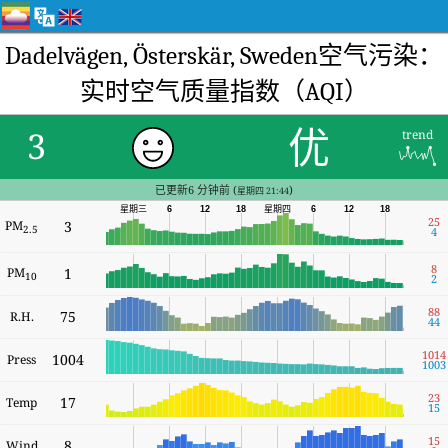
Dadelvägen, Österskär, Sweden空气污染：
实时空气质量指数（AQI）
优
3
trend
已更新6 分钟前 (
)
星期四 21:44
星期三
6
12
18
星期四
6
12
18
25
PM
3
2.5
4
8
PM
1
10
2
88
75
R.H.
44
1014
1004
Press
1003
23
17
Temp
15
15
8
Wind