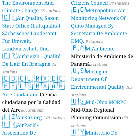
The Environment And
Citizens Council
38 stations
🇪🇨
Climate Change
Metropolitan Air
38 stations
🇩🇪
Air Quality, Saxon
Monitoring Network Of
State Office (Luftqualität
Quito Managed By
Sächsisches Landesamt
Secretaria De Ambiente
Für Umwelt,
DMQ.
9 stations
🇵🇦
Landwirtschaft Und
MiAmbiente
🇫🇷
Geologie)
Airbreizh - Qualité
Ministerio de Ambiente de
50 stations
De L'air En Bretagne
Panamá
13
5 stations
🇺🇸
Michigan
stations
🇧🇴
🇨🇱
🇲🇽
🇪🇨
Department Of
🇵🇪
🇺🇸
🇲🇽
🇦🇷
Environmental Quality
109
Aire Ciudadano
Ciencia
stations
🇺🇸
ciudadana por la Calidad
Mid-Ohio MORPC
del Aire
Mid-Ohio Regional
806 stations
🇰🇿
AirKaz.org
Planning Commission
249 stations
150
🇫🇷
AirParif -
stations
🇺🇾
Association De
Ministerio De