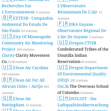
Recherches Sur
L'Observatoire
L'Environnement
Réunionnais De L’Air
8 stations
15
🇧🇷
CETESB - Companhia
stations
🇫🇷
Ambiental Do Estado De
ORA Guyane -
São Paulo
Observatoire Régional De
63 stations
🇺🇸
City Of Minneapolis
L'Air De Guyane
5 stations
🇺🇸
Community Air Monitoring
Oregon CTUIR
Project
Confederated Tribes of the
164 stations
Clarity
Clarity Movement
Umatilla Indian
Co.
Reservation
3118 stations
44 stations
🇺🇸
🇺🇸
Clean Air Carolina
Oregon Department
Of Environmental Quality
102 stations
🇧🇷
Clean Air For All
(DEQ)
205 stations
African Cities | AirQo
Osc.lk
The Overseas School
845
of Colombo
stations
4 stations
🇬🇧
🇨🇭
Clean Air
OSTLUFT - Die
Nottingham
Luftqualitätsüberwachung
13 stations
🇺🇸
Clean Air Now
Der Ostschweizer Kantone