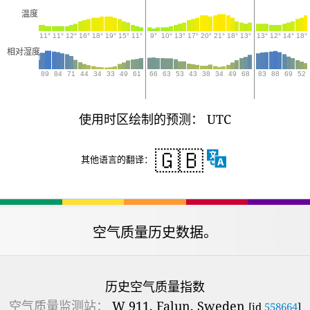
温度
11°
11°
12°
16°
18°
19°
15°
11°
9°
10°
13°
17°
20°
21°
18°
13°
13°
12°
14°
18°
相对湿度
89
84
71
44
34
33
49
61
66
63
53
43
38
34
49
68
83
88
69
52
使用时区绘制的预测： UTC
🇬🇧
其他语言的翻译：
空气质量历史数据。
历史空气质量指数
空气质量监测站：
W 911, Falun, Sweden
[id
558664
]