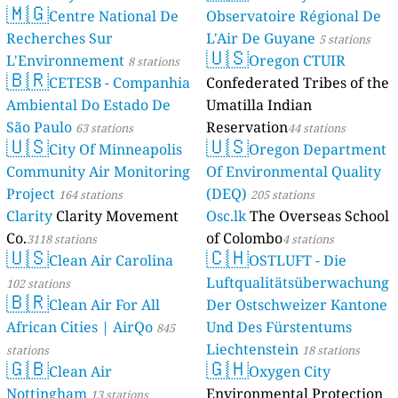
🇲🇬
Centre National De
Observatoire Régional De
Recherches Sur
L'Air De Guyane
5 stations
🇺🇸
L'Environnement
Oregon CTUIR
8 stations
🇧🇷
CETESB - Companhia
Confederated Tribes of the
Ambiental Do Estado De
Umatilla Indian
São Paulo
Reservation
63 stations
44 stations
🇺🇸
🇺🇸
City Of Minneapolis
Oregon Department
Community Air Monitoring
Of Environmental Quality
Project
(DEQ)
164 stations
205 stations
Clarity
Clarity Movement
Osc.lk
The Overseas School
Co.
of Colombo
3118 stations
4 stations
🇺🇸
🇨🇭
Clean Air Carolina
OSTLUFT - Die
Luftqualitätsüberwachung
102 stations
🇧🇷
Clean Air For All
Der Ostschweizer Kantone
African Cities | AirQo
Und Des Fürstentums
845
Liechtenstein
stations
18 stations
🇬🇧
🇬🇭
Clean Air
Oxygen City
Nottingham
Environmental Protection
13 stations