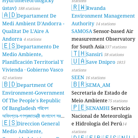
Hydrometeorologický
stations
🇷🇼
ústav)
Rwanda
188 stations
🇦🇩
Departament De
Environment Management
Medi Ambient D'Andorra -
Authority
14 stations
Qualitat De L'Aire A
SAMOSA
Sensor-based Air
Andorra
measurement Observatory
4 stations
🇪🇸
Departamento De
for South Asia
337 stations
🇹🇭
Medio Ambiente,
Sansiri
58 stations
🇺🇦
Planificación Territorial Y
Save Dnipro
1815
Vivienda · Gobierno Vasco
stations
SEEN
62 stations
16 stations
🇧🇩
🇧🇷
Department Of
SEMA_AM
Environment-Government
Secretaria de Estado de
Of The People's Republic
Meio Ambiente
75 stations
🇵🇪
Of Bangladesh পরিবেশ
SENAMHI
Servicio
অধিদপ্তর-গণপ্রজাতন্ত্রী বাংলাদেশ সরকার
Nacional de Meteorología
🇪🇸
Direccion General
e Hidrología del Perú
17 stations
14
Medio Ambiente,
stations
🇩🇪
🇫🇷
🇪🇸
🇳🇱