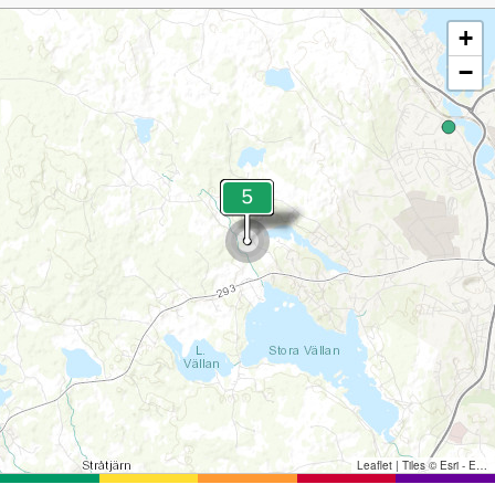
+
−
Leaflet
|
Tiles © Esri - Esri, DeLorme, NAVTEQ, TomTom, Intermap, iPC, USGS, FAO, NPS, NRCAN, GeoBase, Kadaster NL, Ordnance Survey, Esri Japan, METI, Esri China (Hong Kong), and the GIS User Community