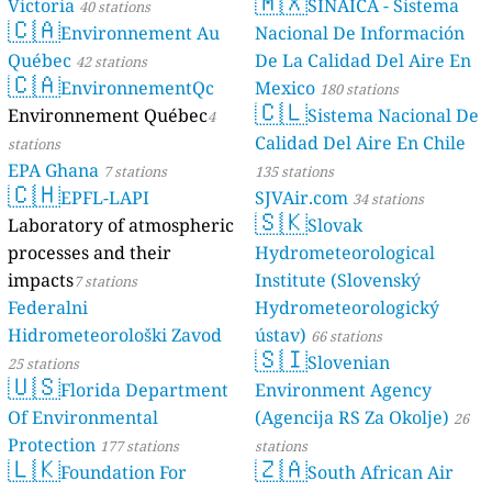
🇲🇽
Victoria
SINAICA - Sistema
40 stations
🇨🇦
Environnement Au
Nacional De Información
Québec
De La Calidad Del Aire En
42 stations
🇨🇦
EnvironnementQc
Mexico
180 stations
🇨🇱
Environnement Québec
Sistema Nacional De
4
Calidad Del Aire En Chile
stations
EPA Ghana
7 stations
135 stations
🇨🇭
EPFL-LAPI
SJVAir.com
34 stations
🇸🇰
Laboratory of atmospheric
Slovak
processes and their
Hydrometeorological
impacts
Institute (Slovenský
7 stations
Federalni
Hydrometeorologický
Hidrometeorološki Zavod
ústav)
66 stations
🇸🇮
Slovenian
25 stations
🇺🇸
Florida Department
Environment Agency
Of Environmental
(Agencija RS Za Okolje)
26
Protection
177 stations
stations
🇱🇰
🇿🇦
Foundation For
South African Air