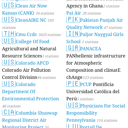
🇺🇸
Clean Air Now
Agency in Ghana
2 stations
Kansas (CANK)
Pai Air
34 stations
28 stations
🇺🇸
🇵🇰
CleanAIRE NC
Pakistan Punjab Air
193
Quality Network
stations
47 stations
🇹🇭
🇮🇳
Cmu Ccdc
Paljor Naygyal Girls
3433 stations
🇺🇸
College Of Food
School
1 stations
🇬🇷
Agricultural and Natural
PANACEA
Resource Sciences
PANhellenic infrastructure
1 stations
🇺🇸
Colorado APCD
for Atmospheric
Colorado Air Pollution
Composition and climatE
Control Division
chAnge
94 stations
123 stations
🇺🇸
🇵🇪
Colorado
PCUP
Pontificia
Department Of
Universidad Católica del
Environmental Protection
Perú
5 stations
🇺🇸
Physicians For Social
46 stations
🇨🇦
Columbia Shuswap
Responsibility
Regional District Air
Pennsylvania
114 stations
🇱🇺
Monitoring Project
Portail De
35