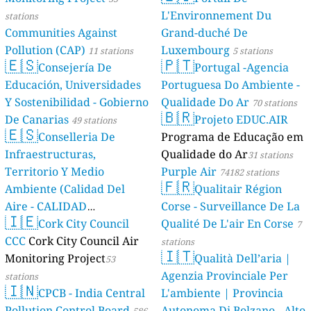
L'Environnement Du
stations
Communities Against
Grand-duché De
Pollution (CAP)
Luxembourg
11 stations
5 stations
🇪🇸
🇵🇹
Consejería De
Portugal -Agencia
Educación, Universidades
Portuguesa Do Ambiente -
Y Sostenibilidad - Gobierno
Qualidade Do Ar
70 stations
🇧🇷
De Canarias
Projeto EDUC.AIR
49 stations
🇪🇸
Conselleria De
Programa de Educação em
Infraestructuras,
Qualidade do Ar
31 stations
Territorio Y Medio
Purple Air
74182 stations
🇫🇷
Ambiente (Calidad Del
Qualitair Région
Aire - CALIDAD
Corse - Surveillance De La
🇮🇪
AMBIENTAL)
Cork City Council
Qualité De L'air En Corse
23 stations
7
CCC
Cork City Council Air
stations
🇮🇹
Monitoring Project
Qualità Dell’aria |
53
Agenzia Provinciale Per
stations
🇮🇳
CPCB - India Central
L'ambiente | Provincia
Pollution Control Board
Autonoma Di Bolzano - Alto
586