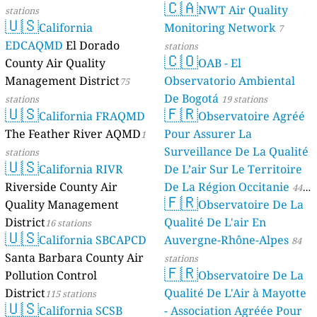
🇨🇦
NWT Air Quality
stations
🇺🇸
California
Monitoring Network
7
EDCAQMD
El Dorado
stations
🇨🇴
County Air Quality
OAB - El
Management District
Observatorio Ambiental
75
De Bogotá
stations
19 stations
🇺🇸
🇫🇷
California FRAQMD
Observatoire Agréé
The Feather River AQMD
Pour Assurer La
1
Surveillance De La Qualité
stations
🇺🇸
California RIVR
De L’air Sur Le Territoire
Riverside County Air
De La Région Occitanie
44
🇫🇷
Quality Management
Observatoire De La
stations
District
Qualité De L'air En
16 stations
🇺🇸
California SBCAPCD
Auvergne-Rhône-Alpes
84
Santa Barbara County Air
stations
🇫🇷
Pollution Control
Observatoire De La
District
Qualité De L'Air à Mayotte
115 stations
🇺🇸
California SCSB
- Association Agréée Pour