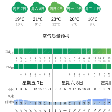
周五 7日
周六 8日
周日 9日
周一 10日
周二 11日
19°C
21°C
23°C
20°C
16°C
10°C
9°C
12°C
8°C
8°C
空气质量预报
PM
2.5
3
5
4
4
3
3
3
3
2
2
3
4
5
6
6
11
13
18
21
20
3
4
4
3
3
3
2
2
2
2
3
3
5
5
5
6
12
15
20
17
PM
10
1
1
1
1
1
1
1
1
1
1
1
1
4
5
7
6
1
1
1
1
1
1
1
1
1
1
1
1
4
5
7
6
星期五 7日
星期六 8日
星期日
1
3
6
9
12
15
18
21
0
3
6
9
12
15
18
21
0
3
6
9
小时
风速
(米/秒)
4
3
4
4
3
3
1
1
1
1
0
2
3
3
3
3
4
4
5
7