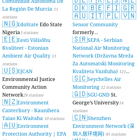
Comunidad Autónoma De
🇩🇰
🇧🇪
🇫🇮
🇬🇷
La Región De Murcia
11
🇦🇺
🇮🇹
🇵🇱
🇻🇳
stations
🇳🇬
EdoState
Edo State
Sensor Community
Nigeria
formerly
3 stations
🇪🇪
🇸🇷
Eesti Välisõhu
luftdaten.info
SEPA - Serbian
35809 stations
Kvaliteet - Estonian
National Air Monitoring
Ambient Air Quality
Network (Državna Mreža
11
Za Automatski Monitoring
stations
🇺🇸
EJCAN
Kvaliteta Vazduha)
121
🇸🇨
Environmental Justice
Seychelles Air
stations
Community Action
Monitoring
12 stations
🇬🇩
Network
SGU-GND
St.
28 stations
🇳🇿
Environment
George’s University
14
Canterbury - Kaunihera
stations
🇨🇳
Taiao Ki Waitaha
Shenzhen
10 stations
🇦🇺
Environment
Environment Network (深
Protection Authority | EPA
圳人居环境网)
81 stations