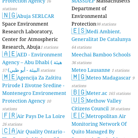
Protection Agency
MASSDEP
Massachusetts
16
Department of
stations
🇳🇬
Abuja SERLCAR
Environmental
Space Environment
Protection
98 stations
🇪🇸
Research Laboratory,
Medi Ambient.
Center for Atmospheric
Generalitat De Catalunya
Research, Abuja
1 stations
64 stations
🇦🇪
AED - Environment
Meechai Bamboo Schools
Agency – Abu Dhabi ( هيئة
36 stations
البيئة - أبو ظبي)
Meteo Lausanne
57 stations
1 stations
🇲🇪
🇲🇬
Agencija Za Zaštitu
Meteo Madagascar
9
Prirode I životne Sredine -
stations
🇧🇬
Montenegro Environement
Meter.ac
165 stations
🇺🇸
Protection Agency
Methow Valley
10
Citizens Council
stations
38 stations
🇫🇷
🇪🇨
Air Pays De La Loire
Metropolitan Air
Monitoring Network Of
26 stations
🇨🇦
Air Quality Ontario -
Quito Managed By