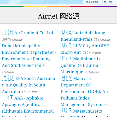
Tiles © Esri — Esri, DeLorme, NAVTEQ, TomTom, Intermap, iPC, USGS, FAO, NPS, NRCAN, GeoBase, Kadaster NL, Ordnance Survey, Esri Japan, METI, Esri China (Hong Kong), and the GIS User Community
Airnet 网络源
🇹🇭
🇩🇪
AirGradient Co. Ltd.
Luftreinhaltung
Rheinland-Pfalz
3987 stations
25 stations
🇺🇦
Dubai Municipality-
LUN City Air (ЛУН
Environment Department -
Місто Air)
210 stations
🇫🇷
Environmental Planning
Madininair La
And Studies Section
Qualité De L’air En
8
Martinique
stations
7 stations
🇦🇺
🇲🇾
EPA South Australia
Malaysia
:: Air Quality In South
Department Of
Australia
Environment (DOE); Air
11 stations
🇱🇹
AAA - Aplinkos
Polluant Index
Apsaugos Agentūra
Management System
66
🇺🇸
(Lithuania Environmental
Massachusetts
stations