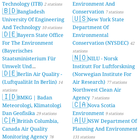
Technology (ITB)
Environment And
2 stations
🇧🇩
Bangladesh
Conservation
7 stations
🇺🇸
University Of Engineering
New York State
And Technology
Department Of
10 stations
🇩🇪
Bayern State Office
Environmental
For The Environment
Conservation (NYSDEC)
42
(Bayerisches
stations
🇳🇴
Staatsministerium Für
NILU - Norsk
Umwelt Und
Institutt For Luftforskning
🇩🇪
Berlin Air Quality -
Verbraucherschutz) - LfU
(Norwegian Institute For
(Luftqualität In Berlin)
Air Research)
46 stations
14
77 stations
Northwest Clean Air
stations
🇮🇩
BMKG | Badan
Agency
7 stations
🇨🇦
Meteorologi, Klimatologi
Nova Scotia
Dan Geofisika
Environment
29 stations
9 stations
🇨🇦
🇦🇺
British Columbia,
NSW Department Of
Canada Air Quality
Planning And Environment
Monitoring Agency
78
131 stations