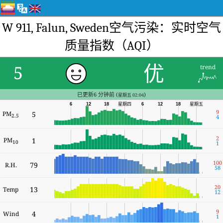
W 911, Falun, Sweden空气污染：实时空气
质量指数（AQI）
优
5
trend
已更新6 分钟前 (
)
星期五 02:04
6
12
18
星期四
6
12
18
星期五
9
PM
5
2.5
4
2
PM
1
10
1
100
79
R.H.
58
20
13
Temp
12
9
4
Wind
1