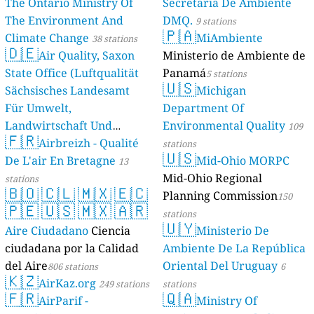
The Ontario Ministry Of
Secretaria De Ambiente
The Environment And
DMQ.
9 stations
🇵🇦
Climate Change
MiAmbiente
38 stations
🇩🇪
Air Quality, Saxon
Ministerio de Ambiente de
State Office (Luftqualität
Panamá
5 stations
🇺🇸
Sächsisches Landesamt
Michigan
Für Umwelt,
Department Of
Landwirtschaft Und
Environmental Quality
109
🇫🇷
Geologie)
Airbreizh - Qualité
50 stations
stations
🇺🇸
De L'air En Bretagne
Mid-Ohio MORPC
13
Mid-Ohio Regional
stations
🇧🇴
🇨🇱
🇲🇽
🇪🇨
Planning Commission
150
🇵🇪
🇺🇸
🇲🇽
🇦🇷
stations
🇺🇾
Aire Ciudadano
Ciencia
Ministerio De
ciudadana por la Calidad
Ambiente De La República
del Aire
Oriental Del Uruguay
806 stations
6
🇰🇿
AirKaz.org
249 stations
stations
🇫🇷
🇶🇦
AirParif -
Ministry Of