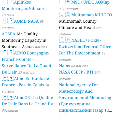
🇱🇹
🇨🇦
Aplinkos
MSC / UNBC AQMap
Monitoringas Vilniaus
22
1110 stations
🇺🇸
Multnomah MULTCO
stations
🇺🇸
AQMD NASA
Multnomah County
69
Climate and Health
stations
20
AQSEA
Air Quality
stations
🇨🇭
Monitoring Capacity in
NABEL / FOEN -
Southeast Asia
Switzerland Federal Office
85 stations
🇫🇷
ATMO Bourgogne-
For The Environment
14
Franche-Comté -
stations
Surveillance De La Qualite
Nafas
84 stations
De L’air
NASA CSESP / RTI
23 stations
207
🇫🇷
Atmo En Hauts-de-
stations
France - Pas-de-Calais
National Agency For
38
Meteorology And
stations
🇫🇷
AtmoGE - La Qualité
Environmental Monitoring
De L’air Dans Le Grand Est
(Цаг уур орчны
шинжилгээний газар )
50 stations
21