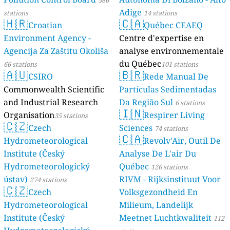
Adige
stations
14 stations
🇭🇷
🇨🇦
Croatian
Québec CEAEQ
Environment Agency -
Centre d'expertise en
Agencija Za Zaštitu Okoliša
analyse environnementale
du Québec
66 stations
101 stations
🇦🇺
🇧🇷
CSIRO
Rede Manual De
Commonwealth Scientific
Partículas Sedimentadas
and Industrial Research
Da Região Sul
6 stations
🇮🇳
Organisation
Respirer Living
35 stations
🇨🇿
Czech
Sciences
74 stations
🇨🇦
Hydrometeorological
Revolv'Air, Outil De
Institute (Český
Analyse De L'air Du
Hydrometeorologický
Québec
126 stations
ústav)
RIVM - Rijksinstituut Voor
274 stations
🇨🇿
Czech
Volksgezondheid En
Hydrometeorological
Milieum, Landelijk
Institute (Český
Meetnet Luchtkwaliteit
112