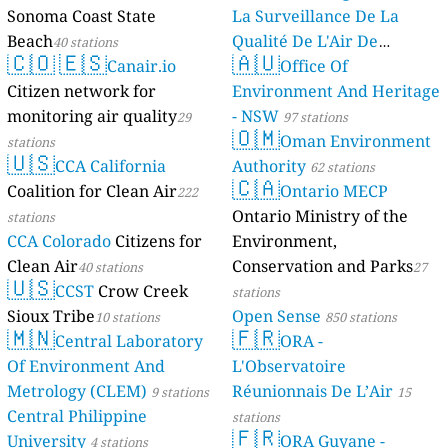
Sonoma Coast State
La Surveillance De La
Beach
Qualité De L'Air De
40 stations
🇨🇴
🇪🇸
🇦🇺
Canair.io
Mayotte
Office Of
4 stations
Citizen network for
Environment And Heritage
monitoring air quality
- NSW
29
97 stations
🇴🇲
Oman Environment
stations
🇺🇸
CCA California
Authority
62 stations
🇨🇦
Coalition for Clean Air
Ontario MECP
222
Ontario Ministry of the
stations
CCA Colorado
Citizens for
Environment,
Clean Air
Conservation and Parks
40 stations
27
🇺🇸
CCST
Crow Creek
stations
Sioux Tribe
Open Sense
10 stations
850 stations
🇲🇳
🇫🇷
Central Laboratory
ORA -
Of Environment And
L'Observatoire
Metrology (CLEM)
Réunionnais De L’Air
9 stations
15
Central Philippine
stations
🇫🇷
University
ORA Guyane -
4 stations