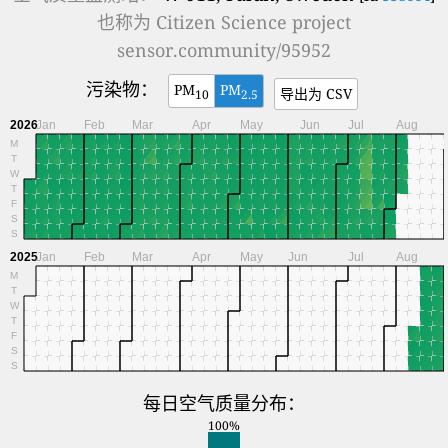
也称为
Citizen Science project
sensor.community/95952
污染物：
PM
PM
导出为 CSV
10
2.5
2026
Jan
Feb
Mar
Apr
May
Jun
Jul
Aug
M
T
W
T
F
S
S
2025
Jan
Feb
Mar
Apr
May
Jun
Jul
Aug
M
T
W
T
F
S
S
每日空气质量分布：
100%