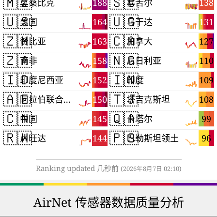
🇲🇿
🇸🇨
188
138
莫桑比克
塞舌尔
🇺🇸
🇺🇬
164
131
美国
乌干达
🇿🇲
🇨🇦
163
127
赞比亚
加拿大
🇿🇦
🇳🇬
158
110
南非
尼日利亚
🇮🇩
🇮🇳
152
109
印度尼西亚
印度
🇦🇪
🇹🇯
150
108
阿拉伯联合酋长国
塔吉克斯坦
🇨🇳
🇶🇦
145
99
中国
卡塔尔
🇷🇼
🇵🇸
144
96
卢旺达
巴勒斯坦领土
Ranking updated 几秒前
(2026年8月7日 02:10)
AirNet 传感器数据质量分析