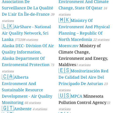
Association De
Environment And Climate
Surveillance De La Qualité
Change, State Of Qatar
16
De L'air En Île-de-France
39
stations
🇲🇰
Ministry Of
stations
🇱🇰
AirShare - National
Environment And Physical
Air Quality Network, Sri
Planning – Republic Of
Lanka
North Macedonia
572208 stations
22 stations
Alaska DEC- Division Of Air
Moenv.mv
Ministry of
Quality Information,
Climate Change,
Alaska Department Of
Environment and Energy,
Enviromental Protection
Maldives
73
1 stations
🇪🇸
Monitorización Red
stations
🇨🇦
Alberta
De Calidad Del Aire Del
Environment And
Principado De Asturias
23
Sustainable Resource
stations
🇺🇸
Development - Air Quality
MPCA
Minnesota
Monitoring
Pollution Control Agency
66 stations
33
🇬🇹
Ambente
4 stations
stations