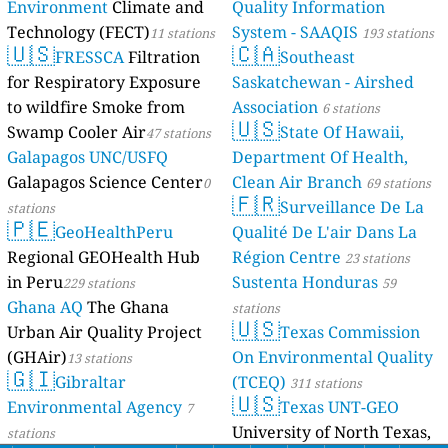
Environment
Climate and
Quality Information
Technology (FECT)
System - SAAQIS
11 stations
193 stations
🇺🇸
🇨🇦
FRESSCA
Filtration
Southeast
for Respiratory Exposure
Saskatchewan - Airshed
to wildfire Smoke from
Association
6 stations
🇺🇸
Swamp Cooler Air
State Of Hawaii,
47 stations
Galapagos UNC/USFQ
Department Of Health,
Galapagos Science Center
Clean Air Branch
0
69 stations
🇫🇷
Surveillance De La
stations
🇵🇪
GeoHealthPeru
Qualité De L'air Dans La
Regional GEOHealth Hub
Région Centre
23 stations
in Peru
Sustenta Honduras
229 stations
59
Ghana AQ
The Ghana
stations
🇺🇸
Urban Air Quality Project
Texas Commission
(GHAir)
On Environmental Quality
13 stations
🇬🇮
Gibraltar
(TCEQ)
311 stations
🇺🇸
Environmental Agency
Texas UNT-GEO
7
University of North Texas,
stations