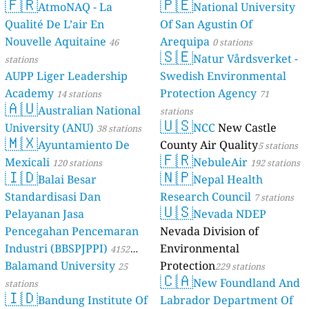
🇫🇷
🇵🇪
AtmoNAQ - La
National University
stations
Qualité De L’air En
Of San Agustin Of
Nouvelle Aquitaine
Arequipa
46
0 stations
🇸🇪
Natur Vårdsverket -
stations
AUPP Liger Leadership
Swedish Environmental
Academy
Protection Agency
14 stations
71
🇦🇺
Australian National
stations
🇺🇸
University (ANU)
NCC
New Castle
38 stations
🇲🇽
Ayuntamiento De
County Air Quality
5 stations
🇫🇷
Mexicali
NebuleAir
120 stations
192 stations
🇮🇩
🇳🇵
Balai Besar
Nepal Health
Standardisasi Dan
Research Council
7 stations
🇺🇸
Pelayanan Jasa
Nevada NDEP
Pencegahan Pencemaran
Nevada Division of
Industri (BBSPJPPI)
Environmental
4152
Balamand University
Protection
stations
25
229 stations
🇨🇦
New Foundland And
stations
🇮🇩
Bandung Institute Of
Labrador Department Of