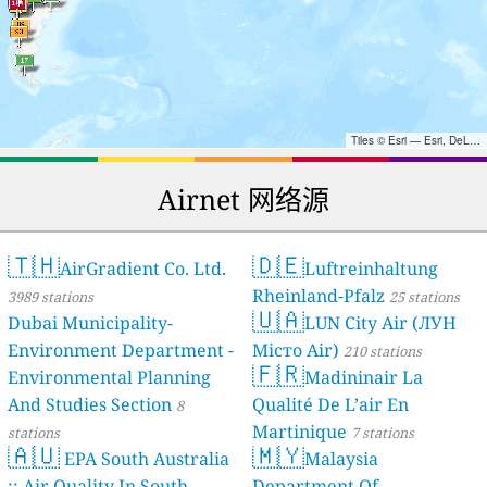
Tiles © Esri — Esri, DeLorme, NAVTEQ, TomTom, Intermap, iPC, USGS, FAO, NPS, NRCAN, GeoBase, Kadaster NL, Ordnance Survey, Esri Japan, METI, Esri China (Hong Kong), and the GIS User Community
Airnet 网络源
🇹🇭
🇩🇪
AirGradient Co. Ltd.
Luftreinhaltung
Rheinland-Pfalz
3989 stations
25 stations
🇺🇦
Dubai Municipality-
LUN City Air (ЛУН
Environment Department -
Місто Air)
210 stations
🇫🇷
Environmental Planning
Madininair La
And Studies Section
Qualité De L’air En
8
Martinique
stations
7 stations
🇦🇺
🇲🇾
EPA South Australia
Malaysia
:: Air Quality In South
Department Of