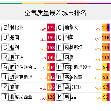
空气质量最差城市排名
🇿🇲
🇨🇦
172
125
赞比亚
加拿大
🇺🇸
🇨🇳
159
116
美国
中国
🇨🇱
🇵🇰
158
115
智利
巴基斯坦
🇷🇼
🇮🇳
146
113
卢旺达
印度
🇦🇪
🇵🇸
144
99
阿拉伯联合酋长国
巴勒斯坦领土
🇹🇯
🇷🇸
142
98
塔吉克斯坦
塞尔维亚
🇿🇦
🇧🇩
136
97
南非
孟加拉国
🇮🇩
🇲🇽
128
96
印度尼西亚
墨西哥