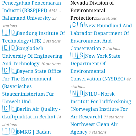
Pencegahan Pencemaran
Nevada Division of
Industri (BBSPJPPI)
Environmental
4152
Balamand University
Protection
stations
25
229 stations
🇨🇦
New Foundland And
stations
🇮🇩
Bandung Institute Of
Labrador Department Of
Technology (ITB)
Environment And
2 stations
🇧🇩
Bangladesh
Conservation
7 stations
🇺🇸
University Of Engineering
New York State
And Technology
Department Of
10 stations
🇩🇪
Bayern State Office
Environmental
For The Environment
Conservation (NYSDEC)
42
(Bayerisches
stations
🇳🇴
Staatsministerium Für
NILU - Norsk
Umwelt Und
Institutt For Luftforskning
🇩🇪
Berlin Air Quality -
Verbraucherschutz) - LfU
(Norwegian Institute For
(Luftqualität In Berlin)
Air Research)
46 stations
14
77 stations
Northwest Clean Air
stations
🇮🇩
BMKG | Badan
Agency
7 stations