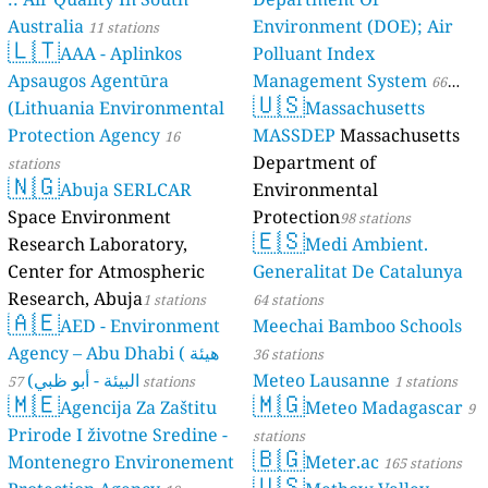
Australia
Environment (DOE); Air
11 stations
🇱🇹
AAA - Aplinkos
Polluant Index
Apsaugos Agentūra
Management System
66
🇺🇸
(Lithuania Environmental
Massachusetts
stations
Protection Agency
MASSDEP
Massachusetts
16
Department of
stations
🇳🇬
Abuja SERLCAR
Environmental
Space Environment
Protection
98 stations
🇪🇸
Research Laboratory,
Medi Ambient.
Center for Atmospheric
Generalitat De Catalunya
Research, Abuja
1 stations
64 stations
🇦🇪
AED - Environment
Meechai Bamboo Schools
Agency – Abu Dhabi ( هيئة
36 stations
البيئة - أبو ظبي)
Meteo Lausanne
57 stations
1 stations
🇲🇪
🇲🇬
Agencija Za Zaštitu
Meteo Madagascar
9
Prirode I životne Sredine -
stations
🇧🇬
Montenegro Environement
Meter.ac
165 stations
🇺🇸