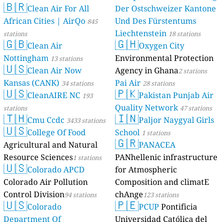
🇧🇷
Clean Air For All
Der Ostschweizer Kantone
African Cities | AirQo
Und Des Fürstentums
845
Liechtenstein
stations
18 stations
🇬🇧
🇬🇭
Clean Air
Oxygen City
Nottingham
Environmental Protection
13 stations
🇺🇸
Clean Air Now
Agency in Ghana
2 stations
Kansas (CANK)
Pai Air
34 stations
28 stations
🇺🇸
🇵🇰
CleanAIRE NC
Pakistan Punjab Air
193
Quality Network
stations
47 stations
🇹🇭
🇮🇳
Cmu Ccdc
Paljor Naygyal Girls
3433 stations
🇺🇸
College Of Food
School
1 stations
🇬🇷
Agricultural and Natural
PANACEA
Resource Sciences
PANhellenic infrastructure
1 stations
🇺🇸
Colorado APCD
for Atmospheric
Colorado Air Pollution
Composition and climatE
Control Division
chAnge
94 stations
123 stations
🇺🇸
🇵🇪
Colorado
PCUP
Pontificia
Department Of
Universidad Católica del