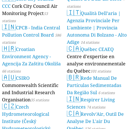
CCC
Cork City Council Air
stations
🇮🇹
Monitoring Project
Qualità Dell’aria |
53
Agenzia Provinciale Per
stations
🇮🇳
CPCB - India Central
L'ambiente | Provincia
Pollution Control Board
Autonoma Di Bolzano - Alto
586
Adige
stations
14 stations
🇭🇷
🇨🇦
Croatian
Québec CEAEQ
Environment Agency -
Centre d'expertise en
Agencija Za Zaštitu Okoliša
analyse environnementale
du Québec
66 stations
101 stations
🇦🇺
🇧🇷
CSIRO
Rede Manual De
Commonwealth Scientific
Partículas Sedimentadas
and Industrial Research
Da Região Sul
6 stations
🇮🇳
Organisation
Respirer Living
35 stations
🇨🇿
Czech
Sciences
74 stations
🇨🇦
Hydrometeorological
Revolv'Air, Outil De
Institute (Český
Analyse De L'air Du
Hydrometeorologický
Québec
126 stations