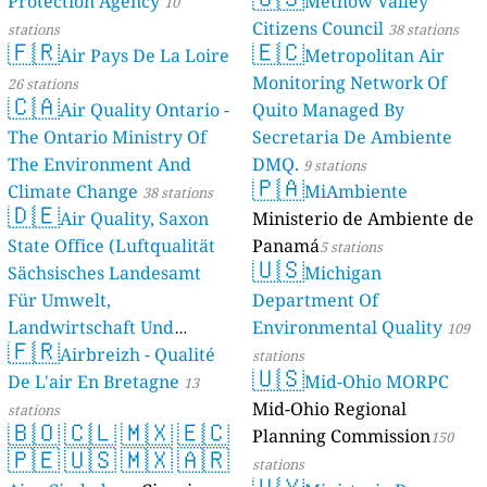
Protection Agency
Methow Valley
10
Citizens Council
stations
38 stations
🇫🇷
🇪🇨
Air Pays De La Loire
Metropolitan Air
Monitoring Network Of
26 stations
🇨🇦
Air Quality Ontario -
Quito Managed By
The Ontario Ministry Of
Secretaria De Ambiente
The Environment And
DMQ.
9 stations
🇵🇦
Climate Change
MiAmbiente
38 stations
🇩🇪
Air Quality, Saxon
Ministerio de Ambiente de
State Office (Luftqualität
Panamá
5 stations
🇺🇸
Sächsisches Landesamt
Michigan
Für Umwelt,
Department Of
Landwirtschaft Und
Environmental Quality
109
🇫🇷
Geologie)
Airbreizh - Qualité
50 stations
stations
🇺🇸
De L'air En Bretagne
Mid-Ohio MORPC
13
Mid-Ohio Regional
stations
🇧🇴
🇨🇱
🇲🇽
🇪🇨
Planning Commission
150
🇵🇪
🇺🇸
🇲🇽
🇦🇷
stations
🇺🇾