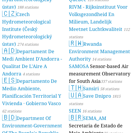
ústav)
RIVM - Rijksinstituut Voor
188 stations
🇨🇿
Czech
Volksgezondheid En
Hydrometeorological
Milieum, Landelijk
Institute (Český
Meetnet Luchtkwaliteit
112
Hydrometeorologický
stations
🇷🇼
ústav)
Rwanda
274 stations
🇦🇩
Departament De
Environment Management
Medi Ambient D'Andorra -
Authority
14 stations
Qualitat De L'Aire A
SAMOSA
Sensor-based Air
Andorra
measurement Observatory
4 stations
🇪🇸
Departamento De
for South Asia
337 stations
🇹🇭
Medio Ambiente,
Sansiri
58 stations
🇺🇦
Planificación Territorial Y
Save Dnipro
1815
Vivienda · Gobierno Vasco
stations
SEEN
62 stations
16 stations
🇧🇩
🇧🇷
Department Of
SEMA_AM
Environment-Government
Secretaria de Estado de
Of The People's Republic
Meio Ambiente