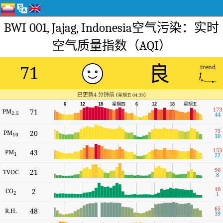
BWI 001, Jajag, Indonesia空气污染：实时
空气质量指数（AQI）
良
71
trend
已更新4 分钟前 (
)
星期五 04:39
6
12
18
星期四
6
12
18
星期五
173
PM
71
2.5
44
75
PM
20
10
10
153
PM
43
1
22
90
21
TVOC
8
10
CO
2
2
1
65
48
R.H.
39