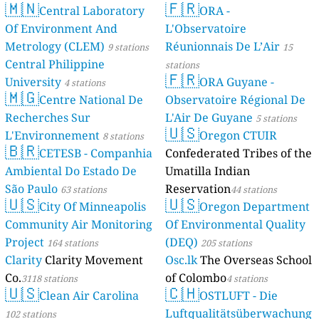
🇲🇳
🇫🇷
Central Laboratory
ORA -
Of Environment And
L'Observatoire
Metrology (CLEM)
Réunionnais De L’Air
9 stations
15
Central Philippine
stations
🇫🇷
University
ORA Guyane -
4 stations
🇲🇬
Centre National De
Observatoire Régional De
Recherches Sur
L'Air De Guyane
5 stations
🇺🇸
L'Environnement
Oregon CTUIR
8 stations
🇧🇷
CETESB - Companhia
Confederated Tribes of the
Ambiental Do Estado De
Umatilla Indian
São Paulo
Reservation
63 stations
44 stations
🇺🇸
🇺🇸
City Of Minneapolis
Oregon Department
Community Air Monitoring
Of Environmental Quality
Project
(DEQ)
164 stations
205 stations
Clarity
Clarity Movement
Osc.lk
The Overseas School
Co.
of Colombo
3118 stations
4 stations
🇺🇸
🇨🇭
Clean Air Carolina
OSTLUFT - Die
Luftqualitätsüberwachung
102 stations