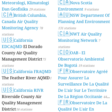
🇨🇦
Meteorologi, Klimatologi
Nova Scotia
Dan Geofisika
Environment
29 stations
9 stations
🇨🇦
🇦🇺
British Columbia,
NSW Department Of
Canada Air Quality
Planning And Environment
Monitoring Agency
78
131 stations
🇨🇦
NWT Air Quality
stations
🇺🇸
California
Monitoring Network
7
EDCAQMD
El Dorado
stations
🇨🇴
County Air Quality
OAB - El
Management District
Observatorio Ambiental
75
De Bogotá
stations
19 stations
🇺🇸
🇫🇷
California FRAQMD
Observatoire Agréé
The Feather River AQMD
Pour Assurer La
1
Surveillance De La Qualité
stations
🇺🇸
California RIVR
De L’air Sur Le Territoire
Riverside County Air
De La Région Occitanie
44
🇫🇷
Quality Management
Observatoire De La
stations
District
Qualité De L'air En
16 stations