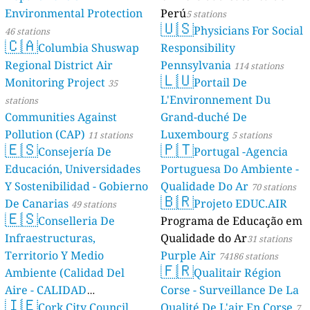
Environmental Protection
Perú
5 stations
🇺🇸
Physicians For Social
46 stations
🇨🇦
Columbia Shuswap
Responsibility
Regional District Air
Pennsylvania
114 stations
🇱🇺
Monitoring Project
Portail De
35
L'Environnement Du
stations
Communities Against
Grand-duché De
Pollution (CAP)
Luxembourg
11 stations
5 stations
🇪🇸
🇵🇹
Consejería De
Portugal -Agencia
Educación, Universidades
Portuguesa Do Ambiente -
Y Sostenibilidad - Gobierno
Qualidade Do Ar
70 stations
🇧🇷
De Canarias
Projeto EDUC.AIR
49 stations
🇪🇸
Conselleria De
Programa de Educação em
Infraestructuras,
Qualidade do Ar
31 stations
Territorio Y Medio
Purple Air
74186 stations
🇫🇷
Ambiente (Calidad Del
Qualitair Région
Aire - CALIDAD
Corse - Surveillance De La
🇮🇪
AMBIENTAL)
Cork City Council
Qualité De L'air En Corse
23 stations
7