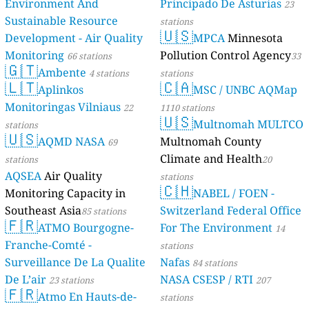
Environment And
Principado De Asturias
23
Sustainable Resource
stations
🇺🇸
Development - Air Quality
MPCA
Minnesota
Monitoring
Pollution Control Agency
66 stations
33
🇬🇹
Ambente
4 stations
stations
🇱🇹
🇨🇦
Aplinkos
MSC / UNBC AQMap
Monitoringas Vilniaus
22
1110 stations
🇺🇸
Multnomah MULTCO
stations
🇺🇸
AQMD NASA
Multnomah County
69
Climate and Health
stations
20
AQSEA
Air Quality
stations
🇨🇭
Monitoring Capacity in
NABEL / FOEN -
Southeast Asia
Switzerland Federal Office
85 stations
🇫🇷
ATMO Bourgogne-
For The Environment
14
Franche-Comté -
stations
Surveillance De La Qualite
Nafas
84 stations
De L’air
NASA CSESP / RTI
23 stations
207
🇫🇷
Atmo En Hauts-de-
stations