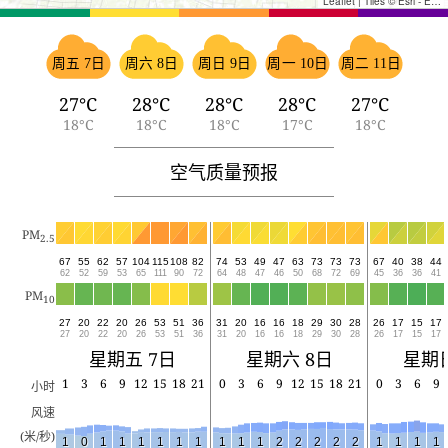
Leaflet
|
Tiles © Esri - Esri, DeLorme, NAVTEQ, TomTom, Intermap, iPC, USGS, FAO, NPS, NRCAN, GeoBase, Kadaster NL, Ordnance Survey, Esri Japan, METI, Esri China (Hong Kong), and the GIS User Community
周五 7日
周六 8日
周日 9日
周一 10日
周二 11日
27°C
28°C
28°C
28°C
27°C
18°C
18°C
18°C
17°C
18°C
空气质量预报
PM
2.5
67
55
62
57
104
115
108
82
74
53
49
47
63
73
73
73
67
40
38
44
62
52
59
53
65
111
90
72
64
48
47
46
50
68
72
69
45
36
36
41
PM
10
27
20
22
20
26
53
51
36
31
20
16
16
18
29
30
28
26
17
15
17
27
20
22
20
26
53
51
36
31
20
16
16
18
29
30
28
26
17
15
17
星期五 7日
星期六 8日
星期日
1
3
6
9
12
15
18
21
0
3
6
9
12
15
18
21
0
3
6
9
小时
风速
(米/秒)
1
0
1
1
1
1
1
1
1
1
1
2
2
2
2
2
1
1
1
1