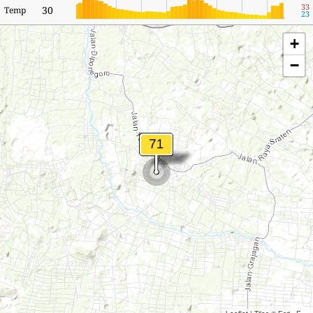
33
30
Temp
23
+
−