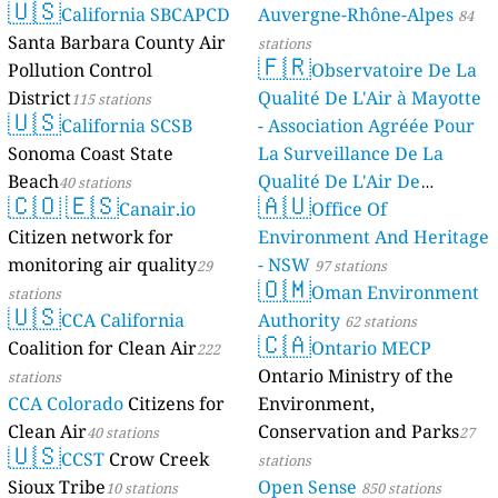
🇺🇸
California SBCAPCD
Auvergne-Rhône-Alpes
84
Santa Barbara County Air
stations
🇫🇷
Pollution Control
Observatoire De La
District
Qualité De L'Air à Mayotte
115 stations
🇺🇸
California SCSB
- Association Agréée Pour
Sonoma Coast State
La Surveillance De La
Beach
Qualité De L'Air De
40 stations
🇨🇴
🇪🇸
🇦🇺
Canair.io
Mayotte
Office Of
4 stations
Citizen network for
Environment And Heritage
monitoring air quality
- NSW
29
97 stations
🇴🇲
Oman Environment
stations
🇺🇸
CCA California
Authority
62 stations
🇨🇦
Coalition for Clean Air
Ontario MECP
222
Ontario Ministry of the
stations
CCA Colorado
Citizens for
Environment,
Clean Air
Conservation and Parks
40 stations
27
🇺🇸
CCST
Crow Creek
stations
Sioux Tribe
Open Sense
10 stations
850 stations