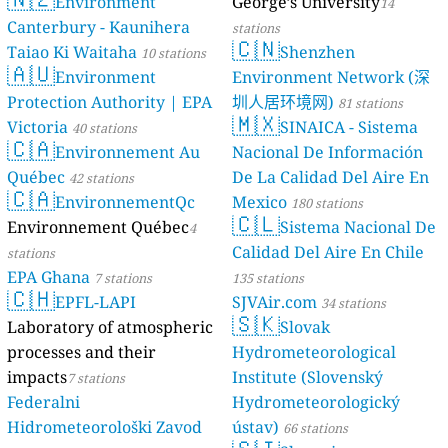
Environment
George’s University
14
Canterbury - Kaunihera
stations
🇨🇳
Taiao Ki Waitaha
Shenzhen
10 stations
🇦🇺
Environment
Environment Network (深
Protection Authority | EPA
圳人居环境网)
81 stations
🇲🇽
Victoria
SINAICA - Sistema
40 stations
🇨🇦
Environnement Au
Nacional De Información
Québec
De La Calidad Del Aire En
42 stations
🇨🇦
EnvironnementQc
Mexico
180 stations
🇨🇱
Environnement Québec
Sistema Nacional De
4
Calidad Del Aire En Chile
stations
EPA Ghana
7 stations
135 stations
🇨🇭
EPFL-LAPI
SJVAir.com
34 stations
🇸🇰
Laboratory of atmospheric
Slovak
processes and their
Hydrometeorological
impacts
Institute (Slovenský
7 stations
Federalni
Hydrometeorologický
Hidrometeorološki Zavod
ústav)
66 stations