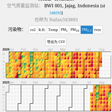
空气质量监测站：
BWI 001, Jajag, Indonesia
[id
548593
]
也称为
Nafas/163893
污染物：
PM
PM
PM
co2
R.H.
Temp
tvoc
1
10
2.5
导出为 CSV
2026
Jan
Feb
Mar
Apr
May
Jun
Jul
Aug
M
T
W
T
F
S
S
2025
Jan
Feb
Mar
Apr
May
Jun
Jul
Aug
M
T
W
T
F
S
S