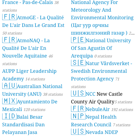
France - Pas-de-Calais
National Agency For
38
Meteorology And
stations
🇫🇷
AtmoGE - La Qualité
Environmental Monitoring
De L’air Dans Le Grand Est
(Цаг уур орчны
шинжилгээний газар )
50 stations
21
🇫🇷
🇵🇪
AtmoNAQ - La
National University
stations
Qualité De L’air En
Of San Agustin Of
Nouvelle Aquitaine
Arequipa
46
0 stations
🇸🇪
Natur Vårdsverket -
stations
AUPP Liger Leadership
Swedish Environmental
Academy
Protection Agency
14 stations
71
🇦🇺
Australian National
stations
🇺🇸
University (ANU)
NCC
New Castle
38 stations
🇲🇽
Ayuntamiento De
County Air Quality
5 stations
🇫🇷
Mexicali
NebuleAir
120 stations
192 stations
🇮🇩
🇳🇵
Balai Besar
Nepal Health
Standardisasi Dan
Research Council
7 stations
🇺🇸
Pelayanan Jasa
Nevada NDEP