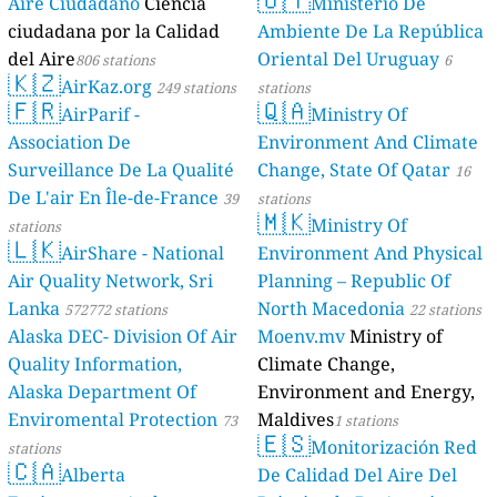
Aire Ciudadano
Ciencia
Ministerio De
ciudadana por la Calidad
Ambiente De La República
del Aire
Oriental Del Uruguay
806 stations
6
🇰🇿
AirKaz.org
249 stations
stations
🇫🇷
🇶🇦
AirParif -
Ministry Of
Association De
Environment And Climate
Surveillance De La Qualité
Change, State Of Qatar
16
De L'air En Île-de-France
39
stations
🇲🇰
Ministry Of
stations
🇱🇰
AirShare - National
Environment And Physical
Air Quality Network, Sri
Planning – Republic Of
Lanka
North Macedonia
572772 stations
22 stations
Alaska DEC- Division Of Air
Moenv.mv
Ministry of
Quality Information,
Climate Change,
Alaska Department Of
Environment and Energy,
Enviromental Protection
Maldives
73
1 stations
🇪🇸
Monitorización Red
stations
🇨🇦
Alberta
De Calidad Del Aire Del