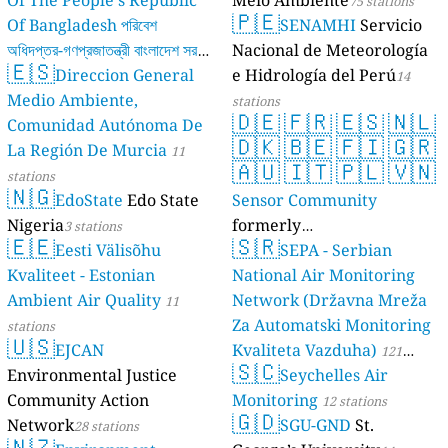
75 stations
🇵🇪
Of Bangladesh পরিবেশ
SENAMHI
Servicio
অধিদপ্তর-গণপ্রজাতন্ত্রী বাংলাদেশ সরকার
Nacional de Meteorología
🇪🇸
Direccion General
e Hidrología del Perú
17 stations
14
Medio Ambiente,
stations
🇩🇪
🇫🇷
🇪🇸
🇳🇱
Comunidad Autónoma De
🇩🇰
🇧🇪
🇫🇮
🇬🇷
La Región De Murcia
11
🇦🇺
🇮🇹
🇵🇱
🇻🇳
stations
🇳🇬
EdoState
Edo State
Sensor Community
Nigeria
formerly
3 stations
🇪🇪
🇸🇷
Eesti Välisõhu
luftdaten.info
SEPA - Serbian
35810 stations
Kvaliteet - Estonian
National Air Monitoring
Ambient Air Quality
Network (Državna Mreža
11
Za Automatski Monitoring
stations
🇺🇸
EJCAN
Kvaliteta Vazduha)
121
🇸🇨
Environmental Justice
Seychelles Air
stations
Community Action
Monitoring
12 stations
🇬🇩
Network
SGU-GND
St.
28 stations
🇳🇿