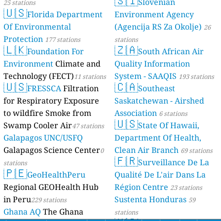
🇸🇮
Slovenian
25 stations
🇺🇸
Florida Department
Environment Agency
Of Environmental
(Agencija RS Za Okolje)
26
Protection
177 stations
stations
🇱🇰
🇿🇦
Foundation For
South African Air
Environment
Climate and
Quality Information
Technology (FECT)
System - SAAQIS
11 stations
193 stations
🇺🇸
🇨🇦
FRESSCA
Filtration
Southeast
for Respiratory Exposure
Saskatchewan - Airshed
to wildfire Smoke from
Association
6 stations
🇺🇸
Swamp Cooler Air
State Of Hawaii,
47 stations
Galapagos UNC/USFQ
Department Of Health,
Galapagos Science Center
Clean Air Branch
0
69 stations
🇫🇷
Surveillance De La
stations
🇵🇪
GeoHealthPeru
Qualité De L'air Dans La
Regional GEOHealth Hub
Région Centre
23 stations
in Peru
Sustenta Honduras
229 stations
59
Ghana AQ
The Ghana
stations