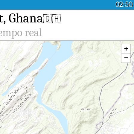
02:50
t, Ghana
🇬🇭
iempo real
+
−