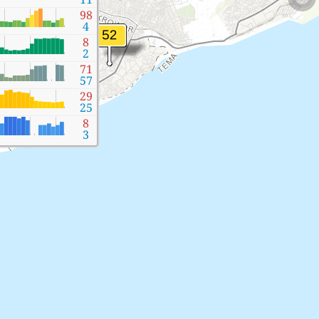
98
4
8
2
71
57
29
25
8
3