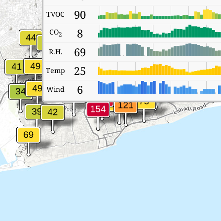
90
TVOC
8
CO
2
69
R.H.
25
Temp
6
Wind