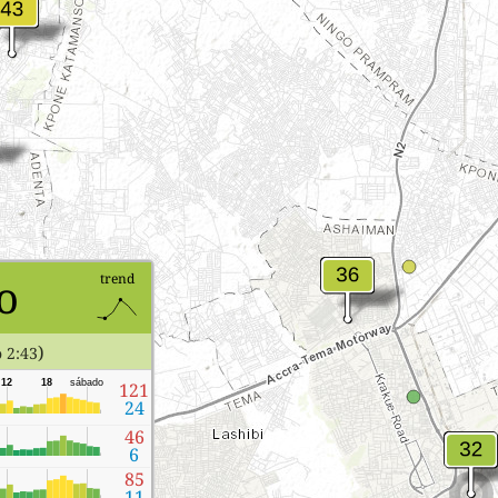
o
trend
)
 2:43
12
18
sábado
121
24
46
6
85
11