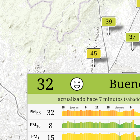
32
Buen
actualizado hace 7 minutos (
sábado
18
jueves
6
12
18
viernes
6
32
PM
2.5
8
PM
10
15
PM
1