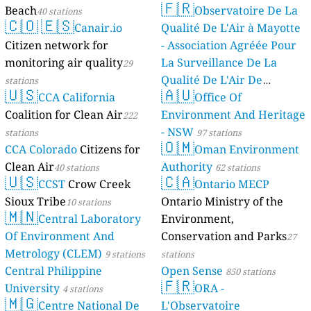
🇫🇷
Beach
Observatoire De La
40 stations
🇨🇴
🇪🇸
Canair.io
Qualité De L'Air à Mayotte
Citizen network for
- Association Agréée Pour
monitoring air quality
La Surveillance De La
29
Qualité De L'Air De
stations
🇺🇸
🇦🇺
CCA California
Mayotte
Office Of
4 stations
Coalition for Clean Air
Environment And Heritage
222
- NSW
stations
97 stations
🇴🇲
CCA Colorado
Citizens for
Oman Environment
Clean Air
Authority
40 stations
62 stations
🇺🇸
🇨🇦
CCST
Crow Creek
Ontario MECP
Sioux Tribe
Ontario Ministry of the
10 stations
🇲🇳
Central Laboratory
Environment,
Of Environment And
Conservation and Parks
27
Metrology (CLEM)
9 stations
stations
Central Philippine
Open Sense
850 stations
🇫🇷
University
ORA -
4 stations
🇲🇬
Centre National De
L'Observatoire