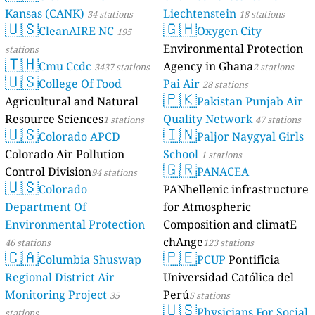
Kansas (CANK)
Liechtenstein
34 stations
18 stations
🇺🇸
🇬🇭
CleanAIRE NC
Oxygen City
195
Environmental Protection
stations
🇹🇭
Cmu Ccdc
Agency in Ghana
3437 stations
2 stations
🇺🇸
College Of Food
Pai Air
28 stations
🇵🇰
Agricultural and Natural
Pakistan Punjab Air
Resource Sciences
Quality Network
1 stations
47 stations
🇺🇸
🇮🇳
Colorado APCD
Paljor Naygyal Girls
Colorado Air Pollution
School
1 stations
🇬🇷
Control Division
PANACEA
94 stations
🇺🇸
Colorado
PANhellenic infrastructure
Department Of
for Atmospheric
Environmental Protection
Composition and climatE
chAnge
46 stations
123 stations
🇨🇦
🇵🇪
Columbia Shuswap
PCUP
Pontificia
Regional District Air
Universidad Católica del
Monitoring Project
Perú
35
5 stations
🇺🇸
Physicians For Social
stations