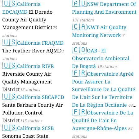
🇺🇸
🇦🇺
California
NSW Department Of
EDCAQMD
El Dorado
Planning And Environment
County Air Quality
131 stations
🇨🇦
Management District
NWT Air Quality
75
Monitoring Network
stations
7
🇺🇸
California FRAQMD
stations
🇨🇴
The Feather River AQMD
OAB - El
1
Observatorio Ambiental
stations
🇺🇸
California RIVR
De Bogotá
19 stations
🇫🇷
Riverside County Air
Observatoire Agréé
Quality Management
Pour Assurer La
District
Surveillance De La Qualité
16 stations
🇺🇸
California SBCAPCD
De L’air Sur Le Territoire
Santa Barbara County Air
De La Région Occitanie
44
🇫🇷
Pollution Control
Observatoire De La
stations
District
Qualité De L'air En
115 stations
🇺🇸
California SCSB
Auvergne-Rhône-Alpes
84
Sonoma Coast State
stations