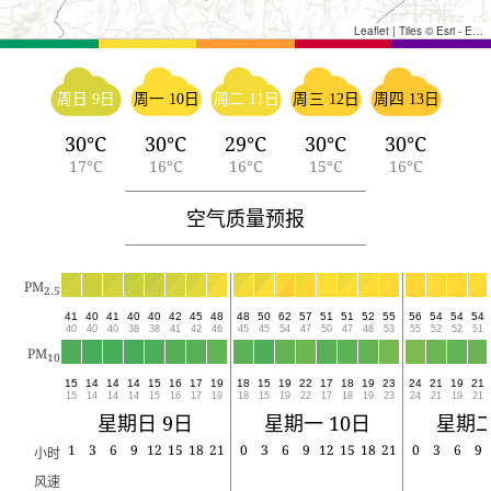
Leaflet
|
Tiles © Esri - Esri, DeLorme, NAVTEQ, TomTom, Intermap, iPC, USGS, FAO, NPS, NRCAN, GeoBase, Kadaster NL, Ordnance Survey, Esri Japan, METI, Esri China (Hong Kong), and the GIS User Community
周日 9日
周一 10日
周二 11日
周三 12日
周四 13日
30°C
30°C
29°C
30°C
30°C
17°C
16°C
16°C
15°C
16°C
空气质量预报
PM
2.5
41
40
41
40
40
42
45
48
48
50
62
57
51
51
52
55
56
54
54
54
40
40
40
38
38
41
42
46
45
45
54
47
50
47
48
53
55
52
52
51
PM
10
15
14
14
14
15
16
17
19
18
15
19
22
17
18
19
23
24
21
19
21
15
14
14
14
15
16
17
19
18
15
19
22
17
18
19
23
24
21
19
21
星期日 9日
星期一 10日
星期二
1
3
6
9
12
15
18
21
0
3
6
9
12
15
18
21
0
3
6
9
小时
风速