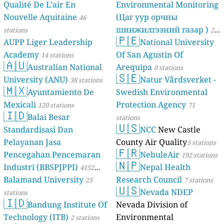
Qualité De L’air En
Environmental Monitoring
Nouvelle Aquitaine
(Цаг уур орчны
46
шинжилгээний газар )
stations
21
🇵🇪
AUPP Liger Leadership
National University
stations
Academy
Of San Agustin Of
14 stations
🇦🇺
Australian National
Arequipa
0 stations
🇸🇪
University (ANU)
Natur Vårdsverket -
38 stations
🇲🇽
Ayuntamiento De
Swedish Environmental
Mexicali
Protection Agency
120 stations
71
🇮🇩
Balai Besar
stations
🇺🇸
Standardisasi Dan
NCC
New Castle
Pelayanan Jasa
County Air Quality
5 stations
🇫🇷
Pencegahan Pencemaran
NebuleAir
192 stations
🇳🇵
Industri (BBSPJPPI)
Nepal Health
4152
Balamand University
Research Council
stations
25
7 stations
🇺🇸
Nevada NDEP
stations
🇮🇩
Bandung Institute Of
Nevada Division of
Technology (ITB)
Environmental
2 stations