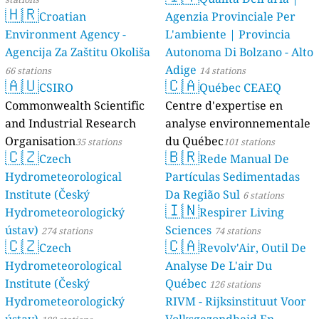
🇭🇷
Croatian
Agenzia Provinciale Per
Environment Agency -
L'ambiente | Provincia
Agencija Za Zaštitu Okoliša
Autonoma Di Bolzano - Alto
Adige
66 stations
14 stations
🇦🇺
🇨🇦
CSIRO
Québec CEAEQ
Commonwealth Scientific
Centre d'expertise en
and Industrial Research
analyse environnementale
Organisation
du Québec
35 stations
101 stations
🇨🇿
🇧🇷
Czech
Rede Manual De
Hydrometeorological
Partículas Sedimentadas
Institute (Český
Da Região Sul
6 stations
🇮🇳
Hydrometeorologický
Respirer Living
ústav)
Sciences
274 stations
74 stations
🇨🇿
🇨🇦
Czech
Revolv'Air, Outil De
Hydrometeorological
Analyse De L'air Du
Institute (Český
Québec
126 stations
Hydrometeorologický
RIVM - Rijksinstituut Voor
ústav)
Volksgezondheid En