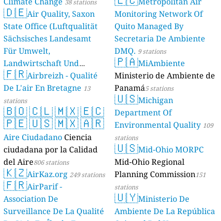
Climate Change
Metropolitan Air
38 stations
🇩🇪
Air Quality, Saxon
Monitoring Network Of
State Office (Luftqualität
Quito Managed By
Sächsisches Landesamt
Secretaria De Ambiente
Für Umwelt,
DMQ.
9 stations
🇵🇦
Landwirtschaft Und
MiAmbiente
🇫🇷
Geologie)
Airbreizh - Qualité
Ministerio de Ambiente de
50 stations
De L'air En Bretagne
Panamá
13
5 stations
🇺🇸
Michigan
stations
🇧🇴
🇨🇱
🇲🇽
🇪🇨
Department Of
🇵🇪
🇺🇸
🇲🇽
🇦🇷
Environmental Quality
109
Aire Ciudadano
Ciencia
stations
🇺🇸
ciudadana por la Calidad
Mid-Ohio MORPC
del Aire
Mid-Ohio Regional
806 stations
🇰🇿
AirKaz.org
Planning Commission
249 stations
151
🇫🇷
AirParif -
stations
🇺🇾
Association De
Ministerio De
Surveillance De La Qualité
Ambiente De La República