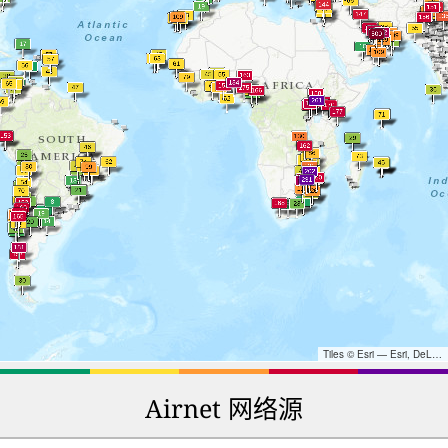
Tiles © Esri — Esri, DeLorme, NAVTEQ, TomTom, Intermap, iPC, USGS, FAO, NPS, NRCAN, GeoBase, Kadaster NL, Ordnance Survey, Esri Japan, METI, Esri China (Hong Kong), and the GIS User Community
Airnet 网络源