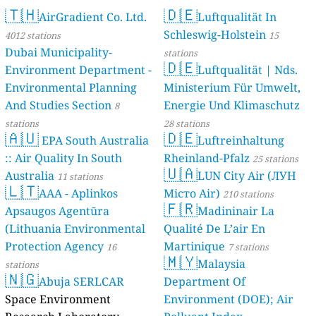
🇹🇭
🇩🇪
AirGradient Co. Ltd.
Luftqualität In
Schleswig-Holstein
4012 stations
15
Dubai Municipality-
stations
🇩🇪
Environment Department -
Luftqualität | Nds.
Environmental Planning
Ministerium Für Umwelt,
And Studies Section
Energie Und Klimaschutz
8
stations
28 stations
🇦🇺
🇩🇪
EPA South Australia
Luftreinhaltung
:: Air Quality In South
Rheinland-Pfalz
25 stations
🇺🇦
Australia
LUN City Air (ЛУН
11 stations
🇱🇹
AAA - Aplinkos
Місто Air)
210 stations
🇫🇷
Apsaugos Agentūra
Madininair La
(Lithuania Environmental
Qualité De L’air En
Protection Agency
Martinique
16
7 stations
🇲🇾
Malaysia
stations
🇳🇬
Abuja SERLCAR
Department Of
Space Environment
Environment (DOE); Air