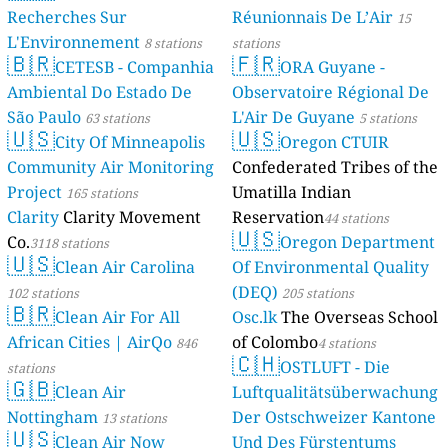
Recherches Sur
Réunionnais De L’Air
15
L'Environnement
8 stations
stations
🇧🇷
🇫🇷
CETESB - Companhia
ORA Guyane -
Ambiental Do Estado De
Observatoire Régional De
São Paulo
L'Air De Guyane
63 stations
5 stations
🇺🇸
🇺🇸
City Of Minneapolis
Oregon CTUIR
Community Air Monitoring
Confederated Tribes of the
Project
Umatilla Indian
165 stations
Clarity
Clarity Movement
Reservation
44 stations
🇺🇸
Co.
Oregon Department
3118 stations
🇺🇸
Clean Air Carolina
Of Environmental Quality
(DEQ)
102 stations
205 stations
🇧🇷
Clean Air For All
Osc.lk
The Overseas School
African Cities | AirQo
of Colombo
846
4 stations
🇨🇭
OSTLUFT - Die
stations
🇬🇧
Clean Air
Luftqualitätsüberwachung
Nottingham
Der Ostschweizer Kantone
13 stations
🇺🇸
Clean Air Now
Und Des Fürstentums