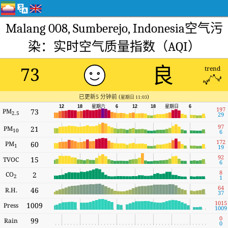
Malang 008, Sumberejo, Indonesia空气污
染：实时空气质量指数（AQI）
良
73
trend
已更新5 分钟前 (
)
星期日 11:03
星期六
12
18
6
12
18
星期日
6
197
PM
73
2.5
29
97
PM
21
10
6
172
PM
60
1
19
92
15
TVOC
6
8
CO
2
2
1
64
46
R.H.
37
1015
1009
Press
1009
0
99
Rain
0