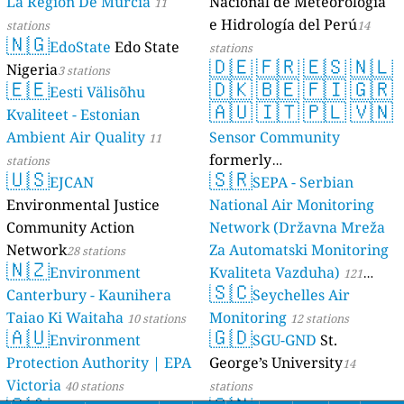
La Región De Murcia
Nacional de Meteorología
11
e Hidrología del Perú
stations
14
🇳🇬
EdoState
Edo State
stations
🇩🇪
🇫🇷
🇪🇸
🇳🇱
Nigeria
3 stations
🇪🇪
🇩🇰
🇧🇪
🇫🇮
🇬🇷
Eesti Välisõhu
🇦🇺
🇮🇹
🇵🇱
🇻🇳
Kvaliteet - Estonian
Ambient Air Quality
Sensor Community
11
formerly
stations
🇺🇸
🇸🇷
EJCAN
luftdaten.info
SEPA - Serbian
35819 stations
Environmental Justice
National Air Monitoring
Community Action
Network (Državna Mreža
Network
Za Automatski Monitoring
28 stations
🇳🇿
Environment
Kvaliteta Vazduha)
121
🇸🇨
Canterbury - Kaunihera
Seychelles Air
stations
Taiao Ki Waitaha
Monitoring
10 stations
12 stations
🇦🇺
🇬🇩
Environment
SGU-GND
St.
Protection Authority | EPA
George’s University
14
Victoria
40 stations
stations