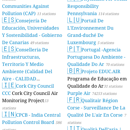
Communities Against
Responsibility
Pollution (CAP)
Pennsylvania
11 stations
114 stations
🇪🇸
🇱🇺
Consejería De
Portail De
Educación, Universidades
L'Environnement Du
Y Sostenibilidad - Gobierno
Grand-duché De
De Canarias
Luxembourg
49 stations
5 stations
🇪🇸
🇵🇹
Conselleria De
Portugal -Agencia
Infraestructuras,
Portuguesa Do Ambiente -
Territorio Y Medio
Qualidade Do Ar
70 stations
🇧🇷
Ambiente (Calidad Del
Projeto EDUC.AIR
Aire - CALIDAD
Programa de Educação em
🇮🇪
AMBIENTAL)
Cork City Council
Qualidade do Ar
23 stations
31 stations
CCC
Cork City Council Air
Purple Air
74253 stations
🇫🇷
Monitoring Project
Qualitair Région
53
Corse - Surveillance De La
stations
🇮🇳
CPCB - India Central
Qualité De L'air En Corse
7
Pollution Control Board
586
stations
🇮🇹
Qualità Dell’aria |
stations