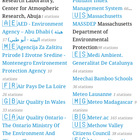
Research Laboratory,
Polluant Index
Center for Atmospheric
Management System
66
🇺🇸
Research, Abuja
Massachusetts
1 stations
stations
🇦🇪
AED - Environment
MASSDEP
Massachusetts
Agency – Abu Dhabi ( هيئة
Department of
البيئة - أبو ظبي)
Environmental
57 stations
🇲🇪
Agencija Za Zaštitu
Protection
98 stations
🇪🇸
Prirode I životne Sredine -
Medi Ambient.
Montenegro Environement
Generalitat De Catalunya
Protection Agency
10
64 stations
Meechai Bamboo Schools
stations
🇫🇷
Air Pays De La Loire
36 stations
Meteo Lausanne
26 stations
1 stations
🇬🇧
🇲🇬
Air Quality In Wales
Meteo Madagascar
9
33 stations
stations
🇨🇦
🇧🇬
Air Quality Ontario -
Meter.ac
165 stations
🇺🇸
The Ontario Ministry Of
Methow Valley
The Environment And
Citizens Council
38 stations
🇪🇨