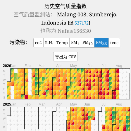
历史空气质量指数
空气质量监测站：
Malang 008, Sumberejo,
Indonesia
[id
537172
]
也称为
Nafas/156530
污染物：
PM
PM
PM
co2
R.H.
Temp
tvoc
1
10
2.5
导出为 CSV
2026
Jan
Feb
Mar
Apr
May
Jun
Jul
Aug
M
T
W
T
F
S
S
2025
Jan
Feb
Mar
Apr
May
Jun
Jul
Aug
M
T
W
T
F