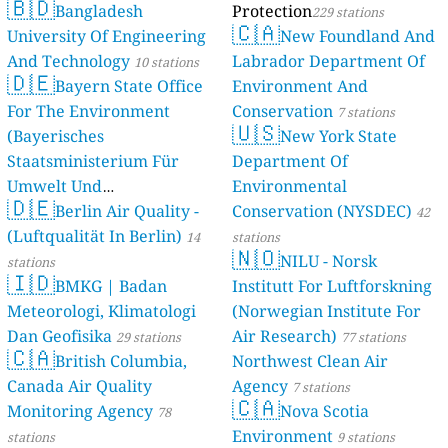
🇧🇩
Bangladesh
Protection
229 stations
🇨🇦
University Of Engineering
New Foundland And
And Technology
Labrador Department Of
10 stations
🇩🇪
Bayern State Office
Environment And
For The Environment
Conservation
7 stations
🇺🇸
(Bayerisches
New York State
Staatsministerium Für
Department Of
Umwelt Und
Environmental
🇩🇪
Berlin Air Quality -
Verbraucherschutz) - LfU
Conservation (NYSDEC)
42
(Luftqualität In Berlin)
46 stations
14
stations
🇳🇴
NILU - Norsk
stations
🇮🇩
BMKG | Badan
Institutt For Luftforskning
Meteorologi, Klimatologi
(Norwegian Institute For
Dan Geofisika
Air Research)
29 stations
77 stations
🇨🇦
British Columbia,
Northwest Clean Air
Canada Air Quality
Agency
7 stations
🇨🇦
Monitoring Agency
Nova Scotia
78
Environment
stations
9 stations