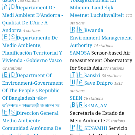
188 stations
🇦🇩
Departament De
Milieum, Landelijk
Medi Ambient D'Andorra -
Meetnet Luchtkwaliteit
112
Qualitat De L'Aire A
stations
🇷🇼
Andorra
Rwanda
4 stations
🇪🇸
Departamento De
Environment Management
Medio Ambiente,
Authority
14 stations
Planificación Territorial Y
SAMOSA
Sensor-based Air
Vivienda · Gobierno Vasco
measurement Observatory
for South Asia
62 stations
337 stations
🇧🇩
🇹🇭
Department Of
Sansiri
58 stations
🇺🇦
Environment-Government
Save Dnipro
1815
Of The People's Republic
stations
Of Bangladesh পরিবেশ
SEEN
16 stations
🇧🇷
অধিদপ্তর-গণপ্রজাতন্ত্রী বাংলাদেশ সরকার
SEMA_AM
🇪🇸
Direccion General
Secretaria de Estado de
17 stations
Medio Ambiente,
Meio Ambiente
75 stations
🇵🇪
Comunidad Autónoma De
SENAMHI
Servicio