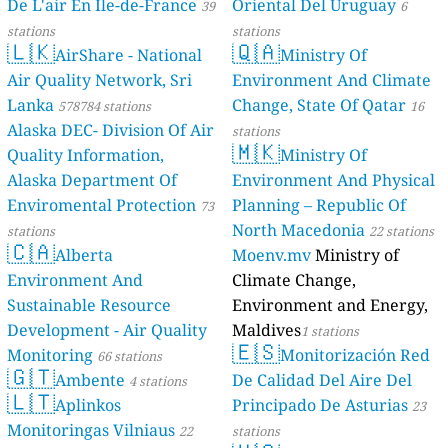
De L'air En Île-de-France
Oriental Del Uruguay
39
6
stations
stations
🇱🇰
🇶🇦
AirShare - National
Ministry Of
Air Quality Network, Sri
Environment And Climate
Lanka
Change, State Of Qatar
578784 stations
16
Alaska DEC- Division Of Air
stations
🇲🇰
Quality Information,
Ministry Of
Alaska Department Of
Environment And Physical
Enviromental Protection
Planning – Republic Of
73
North Macedonia
stations
22 stations
🇨🇦
Alberta
Moenv.mv
Ministry of
Environment And
Climate Change,
Sustainable Resource
Environment and Energy,
Development - Air Quality
Maldives
1 stations
🇪🇸
Monitoring
Monitorización Red
66 stations
🇬🇹
Ambente
De Calidad Del Aire Del
4 stations
🇱🇹
Aplinkos
Principado De Asturias
23
Monitoringas Vilniaus
22
stations