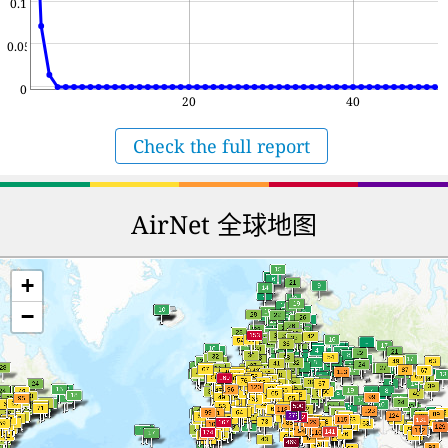
0.1
0.05
0
20
40
Check the full report
AirNet 全球地图
+
−