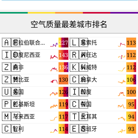
空气质量最差城市排名
🇦🇪
🇱🇸
227
113
阿拉伯联合酋长国
莱索托
🇮🇩
🇷🇼
143
112
印度尼西亚
卢旺达
🇿🇦
🇰🇼
136
112
南非
科威特
🇿🇲
🇨🇦
130
106
赞比亚
加拿大
🇺🇸
🇮🇳
126
100
美国
印度
🇵🇰
🇨🇳
119
95
巴基斯坦
中国
🇲🇾
🇹🇷
117
94
马来西亚
土耳其
🇨🇱
🇪🇸
114
93
智利
西班牙