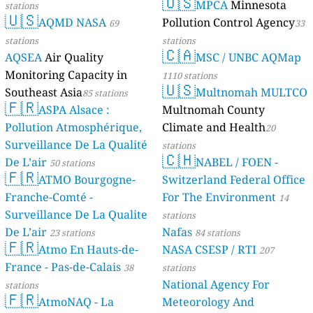
🇺🇸
MPCA
Minnesota
stations
🇺🇸
AQMD NASA
Pollution Control Agency
69
33
stations
stations
🇨🇦
AQSEA
Air Quality
MSC / UNBC AQMap
Monitoring Capacity in
1110 stations
🇺🇸
Southeast Asia
Multnomah MULTCO
85 stations
🇫🇷
ASPA Alsace :
Multnomah County
Pollution Atmosphérique,
Climate and Health
20
Surveillance De La Qualité
stations
🇨🇭
De L’air
NABEL / FOEN -
50 stations
🇫🇷
ATMO Bourgogne-
Switzerland Federal Office
Franche-Comté -
For The Environment
14
Surveillance De La Qualite
stations
De L’air
Nafas
23 stations
84 stations
🇫🇷
Atmo En Hauts-de-
NASA CSESP / RTI
207
France - Pas-de-Calais
38
stations
National Agency For
stations
🇫🇷
AtmoNAQ - La
Meteorology And