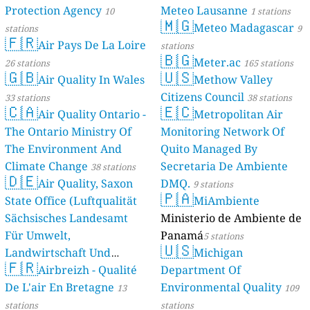
Protection Agency
Meteo Lausanne
10
1 stations
🇲🇬
Meteo Madagascar
stations
9
🇫🇷
Air Pays De La Loire
stations
🇧🇬
Meter.ac
26 stations
165 stations
🇬🇧
🇺🇸
Air Quality In Wales
Methow Valley
Citizens Council
33 stations
38 stations
🇨🇦
🇪🇨
Air Quality Ontario -
Metropolitan Air
The Ontario Ministry Of
Monitoring Network Of
The Environment And
Quito Managed By
Climate Change
Secretaria De Ambiente
38 stations
🇩🇪
Air Quality, Saxon
DMQ.
9 stations
🇵🇦
State Office (Luftqualität
MiAmbiente
Sächsisches Landesamt
Ministerio de Ambiente de
Für Umwelt,
Panamá
5 stations
🇺🇸
Landwirtschaft Und
Michigan
🇫🇷
Geologie)
Airbreizh - Qualité
Department Of
50 stations
De L'air En Bretagne
Environmental Quality
13
109
stations
stations