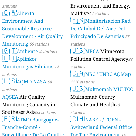
Environment and Energy,
stations
🇨🇦
Alberta
Maldives
1 stations
🇪🇸
Environment And
Monitorización Red
Sustainable Resource
De Calidad Del Aire Del
Development - Air Quality
Principado De Asturias
23
Monitoring
66 stations
stations
🇬🇹
🇺🇸
Ambente
MPCA
Minnesota
4 stations
🇱🇹
Aplinkos
Pollution Control Agency
33
Monitoringas Vilniaus
22
stations
🇨🇦
MSC / UNBC AQMap
stations
🇺🇸
AQMD NASA
69
1110 stations
🇺🇸
Multnomah MULTCO
stations
AQSEA
Air Quality
Multnomah County
Monitoring Capacity in
Climate and Health
20
Southeast Asia
85 stations
stations
🇫🇷
🇨🇭
ATMO Bourgogne-
NABEL / FOEN -
Franche-Comté -
Switzerland Federal Office
Surveillance De La Qualite
For The Environment
14