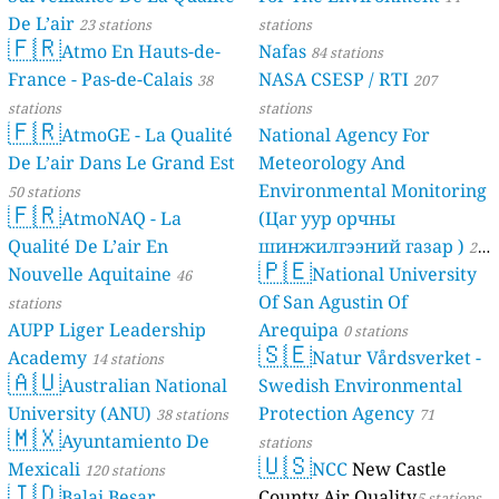
De L’air
23 stations
stations
🇫🇷
Atmo En Hauts-de-
Nafas
84 stations
France - Pas-de-Calais
NASA CSESP / RTI
38
207
stations
stations
🇫🇷
AtmoGE - La Qualité
National Agency For
De L’air Dans Le Grand Est
Meteorology And
Environmental Monitoring
50 stations
🇫🇷
AtmoNAQ - La
(Цаг уур орчны
Qualité De L’air En
шинжилгээний газар )
21
🇵🇪
Nouvelle Aquitaine
National University
46
stations
Of San Agustin Of
stations
AUPP Liger Leadership
Arequipa
0 stations
🇸🇪
Academy
Natur Vårdsverket -
14 stations
🇦🇺
Australian National
Swedish Environmental
University (ANU)
Protection Agency
38 stations
71
🇲🇽
Ayuntamiento De
stations
🇺🇸
Mexicali
NCC
New Castle
120 stations
🇮🇩
Balai Besar
County Air Quality
5 stations