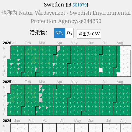
Sweden
[id
501079
]
也称为
Natur Vårdsverket - Swedish Environmental
Protection Agency/se344250
污染物：
NO
O
导出为 CSV
2
3
2026
Jan
Feb
Mar
Apr
May
Jun
Jul
Aug
M
T
W
T
F
S
S
2025
Jan
Feb
Mar
Apr
May
Jun
Jul
Aug
M
T
W
T
F
S
S
2024
Jan
Feb
Mar
Apr
May
Jun
Jul
Aug
M
T