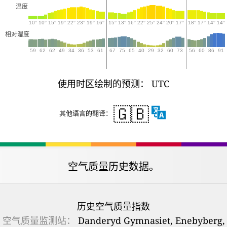
温度
10°
10°
15°
19°
22°
23°
19°
16°
15°
13°
16°
22°
25°
24°
20°
17°
18°
17°
14°
14°
相对湿度
59
62
62
49
34
36
53
61
67
75
65
40
29
32
60
73
56
60
86
91
使用时区绘制的预测： UTC
🇬🇧
其他语言的翻译：
空气质量历史数据。
历史空气质量指数
空气质量监测站：
Danderyd Gymnasiet, Enebyberg,