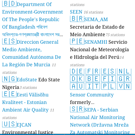
🇧🇩
Department Of
stations
Environment-Government
SEEN
16 stations
🇧🇷
Of The People's Republic
SEMA_AM
Of Bangladesh পরিবেশ
Secretaria de Estado de
অধিদপ্তর-গণপ্রজাতন্ত্রী বাংলাদেশ সরকার
Meio Ambiente
75 stations
🇪🇸
🇵🇪
Direccion General
SENAMHI
Servicio
17 stations
Medio Ambiente,
Nacional de Meteorología
Comunidad Autónoma De
e Hidrología del Perú
14
La Región De Murcia
11
stations
🇩🇪
🇫🇷
🇪🇸
🇳🇱
stations
🇳🇬
🇩🇰
🇧🇪
🇫🇮
🇬🇷
EdoState
Edo State
🇦🇺
🇮🇹
🇵🇱
🇻🇳
Nigeria
3 stations
🇪🇪
Eesti Välisõhu
Sensor Community
Kvaliteet - Estonian
formerly
🇸🇷
Ambient Air Quality
luftdaten.info
SEPA - Serbian
11
35815 stations
National Air Monitoring
stations
🇺🇸
EJCAN
Network (Državna Mreža
Environmental Justice
Za Automatski Monitoring