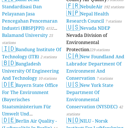
🇫🇷
Standardisasi Dan
NebuleAir
192 stations
🇳🇵
Pelayanan Jasa
Nepal Health
Pencegahan Pencemaran
Research Council
7 stations
🇺🇸
Industri (BBSPJPPI)
Nevada NDEP
4152
Balamand University
Nevada Division of
stations
25
Environmental
stations
🇮🇩
Bandung Institute Of
Protection
229 stations
🇨🇦
Technology (ITB)
New Foundland And
2 stations
🇧🇩
Bangladesh
Labrador Department Of
University Of Engineering
Environment And
And Technology
Conservation
10 stations
7 stations
🇩🇪
🇺🇸
Bayern State Office
New York State
For The Environment
Department Of
(Bayerisches
Environmental
Staatsministerium Für
Conservation (NYSDEC)
42
Umwelt Und
stations
🇩🇪
🇳🇴
Berlin Air Quality -
Verbraucherschutz) - LfU
NILU - Norsk
(Luftqualität In Berlin)
Institutt For Luftforskning