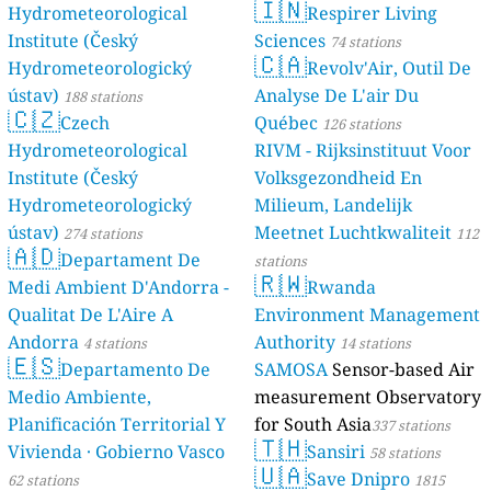
🇮🇳
Hydrometeorological
Respirer Living
Institute (Český
Sciences
74 stations
🇨🇦
Hydrometeorologický
Revolv'Air, Outil De
ústav)
Analyse De L'air Du
188 stations
🇨🇿
Czech
Québec
126 stations
Hydrometeorological
RIVM - Rijksinstituut Voor
Institute (Český
Volksgezondheid En
Hydrometeorologický
Milieum, Landelijk
ústav)
Meetnet Luchtkwaliteit
274 stations
112
🇦🇩
Departament De
stations
🇷🇼
Medi Ambient D'Andorra -
Rwanda
Qualitat De L'Aire A
Environment Management
Andorra
Authority
4 stations
14 stations
🇪🇸
Departamento De
SAMOSA
Sensor-based Air
Medio Ambiente,
measurement Observatory
Planificación Territorial Y
for South Asia
337 stations
🇹🇭
Vivienda · Gobierno Vasco
Sansiri
58 stations
🇺🇦
Save Dnipro
62 stations
1815