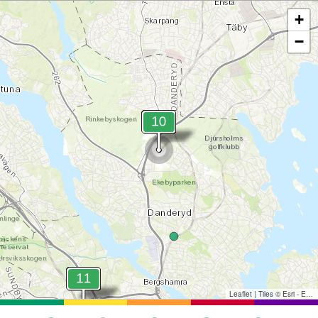
+
−
Leaflet
|
Tiles © Esri - Esri, DeLorme, NAVTEQ, TomTom, Intermap, iPC, USGS, FAO, NPS, NRCAN, GeoBase, Kadaster NL, Ordnance Survey, Esri Japan, METI, Esri China (Hong Kong), and the GIS User Community