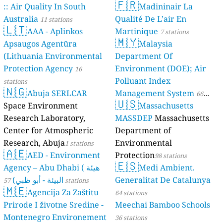
🇫🇷
:: Air Quality In South
Madininair La
Australia
Qualité De L’air En
11 stations
🇱🇹
AAA - Aplinkos
Martinique
7 stations
🇲🇾
Apsaugos Agentūra
Malaysia
(Lithuania Environmental
Department Of
Protection Agency
Environment (DOE); Air
16
Polluant Index
stations
🇳🇬
Abuja SERLCAR
Management System
66
🇺🇸
Space Environment
Massachusetts
stations
Research Laboratory,
MASSDEP
Massachusetts
Center for Atmospheric
Department of
Research, Abuja
Environmental
1 stations
🇦🇪
AED - Environment
Protection
98 stations
🇪🇸
Agency – Abu Dhabi ( هيئة
Medi Ambient.
البيئة - أبو ظبي)
Generalitat De Catalunya
57 stations
🇲🇪
Agencija Za Zaštitu
64 stations
Prirode I životne Sredine -
Meechai Bamboo Schools
Montenegro Environement
36 stations