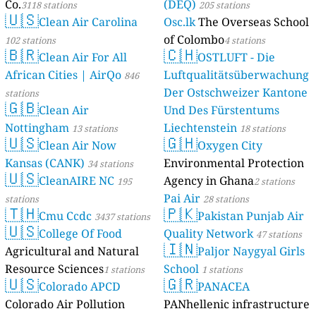
Co.
(DEQ)
3118 stations
205 stations
🇺🇸
Clean Air Carolina
Osc.lk
The Overseas School
of Colombo
102 stations
4 stations
🇧🇷
🇨🇭
Clean Air For All
OSTLUFT - Die
African Cities | AirQo
Luftqualitätsüberwachung
846
Der Ostschweizer Kantone
stations
🇬🇧
Clean Air
Und Des Fürstentums
Nottingham
Liechtenstein
13 stations
18 stations
🇺🇸
🇬🇭
Clean Air Now
Oxygen City
Kansas (CANK)
Environmental Protection
34 stations
🇺🇸
CleanAIRE NC
Agency in Ghana
195
2 stations
Pai Air
stations
28 stations
🇹🇭
🇵🇰
Cmu Ccdc
Pakistan Punjab Air
3437 stations
🇺🇸
College Of Food
Quality Network
47 stations
🇮🇳
Agricultural and Natural
Paljor Naygyal Girls
Resource Sciences
School
1 stations
1 stations
🇺🇸
🇬🇷
Colorado APCD
PANACEA
Colorado Air Pollution
PANhellenic infrastructure