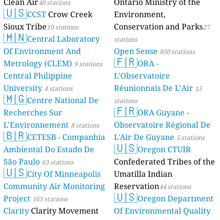
Clean Air
Ontario Ministry of the
40 stations
🇺🇸
CCST
Crow Creek
Environment,
Sioux Tribe
Conservation and Parks
10 stations
27
🇲🇳
Central Laboratory
stations
Of Environment And
Open Sense
850 stations
🇫🇷
Metrology (CLEM)
ORA -
9 stations
Central Philippine
L'Observatoire
University
Réunionnais De L’Air
4 stations
15
🇲🇬
Centre National De
stations
🇫🇷
Recherches Sur
ORA Guyane -
L'Environnement
Observatoire Régional De
8 stations
🇧🇷
CETESB - Companhia
L'Air De Guyane
5 stations
🇺🇸
Ambiental Do Estado De
Oregon CTUIR
São Paulo
Confederated Tribes of the
63 stations
🇺🇸
City Of Minneapolis
Umatilla Indian
Community Air Monitoring
Reservation
44 stations
🇺🇸
Project
Oregon Department
165 stations
Clarity
Clarity Movement
Of Environmental Quality