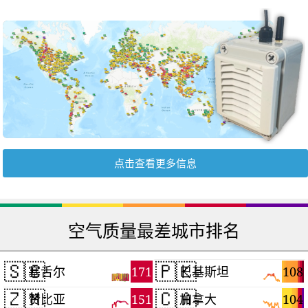
点击查看更多信息
空气质量最差城市排名
🇸🇨
🇵🇰
171
108
塞舌尔
巴基斯坦
🇿🇲
🇨🇦
151
104
赞比亚
加拿大