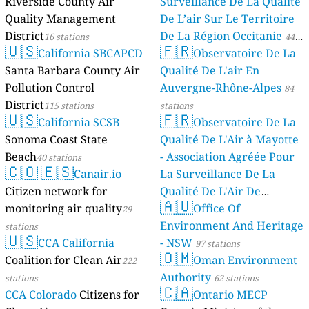
Riverside County Air
Surveillance De La Qualité
Quality Management
De L’air Sur Le Territoire
District
De La Région Occitanie
16 stations
44
🇺🇸
🇫🇷
California SBCAPCD
Observatoire De La
stations
Santa Barbara County Air
Qualité De L'air En
Pollution Control
Auvergne-Rhône-Alpes
84
District
115 stations
stations
🇺🇸
🇫🇷
California SCSB
Observatoire De La
Sonoma Coast State
Qualité De L'Air à Mayotte
Beach
- Association Agréée Pour
40 stations
🇨🇴
🇪🇸
Canair.io
La Surveillance De La
Citizen network for
Qualité De L'Air De
🇦🇺
monitoring air quality
Mayotte
Office Of
29
4 stations
Environment And Heritage
stations
🇺🇸
CCA California
- NSW
97 stations
🇴🇲
Coalition for Clean Air
Oman Environment
222
Authority
stations
62 stations
🇨🇦
CCA Colorado
Citizens for
Ontario MECP