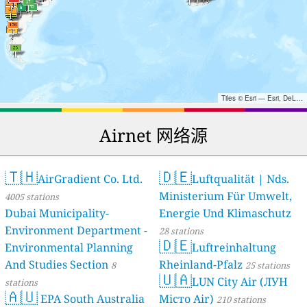
Tiles © Esri — Esri, DeLorme, NAVTEQ, TomTom, Intermap, iPC, USGS, FAO, NPS, NRCAN, GeoBase, Kadaster NL, Ordnance Survey, Esri Japan, METI, Esri China (Hong Kong), and the GIS User Community
Airnet 网络源
🇹🇭
🇩🇪
AirGradient Co. Ltd.
Luftqualität | Nds.
Ministerium Für Umwelt,
4005 stations
Dubai Municipality-
Energie Und Klimaschutz
Environment Department -
28 stations
🇩🇪
Environmental Planning
Luftreinhaltung
And Studies Section
Rheinland-Pfalz
8
25 stations
🇺🇦
LUN City Air (ЛУН
stations
🇦🇺
EPA South Australia
Місто Air)
210 stations