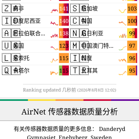
🇿🇦
🇸🇬
141
103
南非
新加坡
🇮🇩
🇨🇳
140
100
印度尼西亚
中国
🇦🇪
🇳🇬
138
99
阿拉伯联合酋长国
尼日利亚
🇺🇸
🇲🇴
123
97
美国
中国澳门特别行政区
🇱🇸
🇮🇳
115
96
莱索托
印度
🇶🇦
🇹🇷
115
95
卡塔尔
土耳其
Ranking updated 几秒前
(2026年8月8日 12:02)
AirNet 传感器数据质量分析
有关传感器数据质量的更多信息：
Danderyd
Gymnasiet, Enebyberg, Sweden