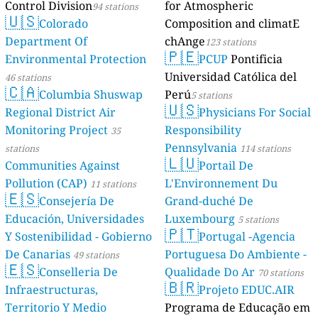
Control Division
for Atmospheric
94 stations
🇺🇸
Colorado
Composition and climatE
Department Of
chAnge
123 stations
🇵🇪
Environmental Protection
PCUP
Pontificia
Universidad Católica del
46 stations
🇨🇦
Columbia Shuswap
Perú
5 stations
🇺🇸
Regional District Air
Physicians For Social
Monitoring Project
Responsibility
35
Pennsylvania
stations
114 stations
🇱🇺
Communities Against
Portail De
Pollution (CAP)
L'Environnement Du
11 stations
🇪🇸
Consejería De
Grand-duché De
Educación, Universidades
Luxembourg
5 stations
🇵🇹
Y Sostenibilidad - Gobierno
Portugal -Agencia
De Canarias
Portuguesa Do Ambiente -
49 stations
🇪🇸
Conselleria De
Qualidade Do Ar
70 stations
🇧🇷
Infraestructuras,
Projeto EDUC.AIR
Territorio Y Medio
Programa de Educação em