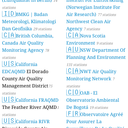
46 stations
14
(Norwegian Institute For
stations
🇮🇩
BMKG | Badan
Air Research)
77 stations
Meteorologi, Klimatologi
Northwest Clean Air
Dan Geofisika
Agency
29 stations
7 stations
🇨🇦
🇨🇦
British Columbia,
Nova Scotia
Canada Air Quality
Environment
9 stations
🇦🇺
Monitoring Agency
NSW Department Of
78
Planning And Environment
stations
🇺🇸
California
131 stations
🇨🇦
EDCAQMD
El Dorado
NWT Air Quality
County Air Quality
Monitoring Network
7
Management District
75
stations
🇨🇴
OAB - El
stations
🇺🇸
California FRAQMD
Observatorio Ambiental
The Feather River AQMD
De Bogotá
1
19 stations
🇫🇷
Observatoire Agréé
stations
🇺🇸
California RIVR
Pour Assurer La