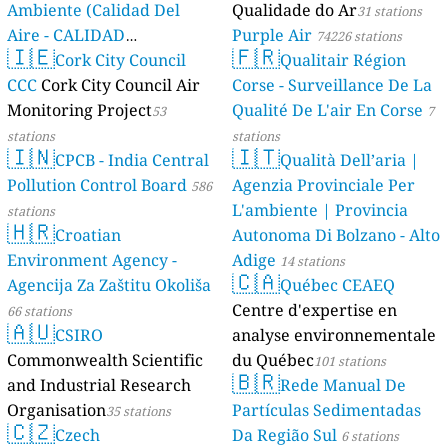
Ambiente (Calidad Del
Qualidade do Ar
31 stations
Aire - CALIDAD
Purple Air
74226 stations
🇮🇪
🇫🇷
AMBIENTAL)
Cork City Council
Qualitair Région
23 stations
CCC
Cork City Council Air
Corse - Surveillance De La
Monitoring Project
Qualité De L'air En Corse
53
7
stations
stations
🇮🇳
🇮🇹
CPCB - India Central
Qualità Dell’aria |
Pollution Control Board
Agenzia Provinciale Per
586
L'ambiente | Provincia
stations
🇭🇷
Croatian
Autonoma Di Bolzano - Alto
Environment Agency -
Adige
14 stations
🇨🇦
Agencija Za Zaštitu Okoliša
Québec CEAEQ
Centre d'expertise en
66 stations
🇦🇺
CSIRO
analyse environnementale
Commonwealth Scientific
du Québec
101 stations
🇧🇷
and Industrial Research
Rede Manual De
Organisation
Partículas Sedimentadas
35 stations
🇨🇿
Czech
Da Região Sul
6 stations