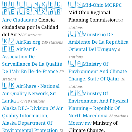
🇧🇴
🇨🇱
🇲🇽
🇪🇨
🇺🇸
Mid-Ohio MORPC
🇵🇪
🇺🇸
🇲🇽
🇦🇷
Mid-Ohio Regional
Aire Ciudadano
Ciencia
Planning Commission
151
ciudadana por la Calidad
stations
🇺🇾
del Aire
Ministerio De
806 stations
🇰🇿
AirKaz.org
Ambiente De La República
249 stations
🇫🇷
AirParif -
Oriental Del Uruguay
6
Association De
stations
🇶🇦
Surveillance De La Qualité
Ministry Of
De L'air En Île-de-France
Environment And Climate
39
Change, State Of Qatar
stations
16
🇱🇰
AirShare - National
stations
🇲🇰
Air Quality Network, Sri
Ministry Of
Lanka
Environment And Physical
575719 stations
Alaska DEC- Division Of Air
Planning – Republic Of
Quality Information,
North Macedonia
22 stations
Alaska Department Of
Moenv.mv
Ministry of
Enviromental Protection
Climate Change,
73