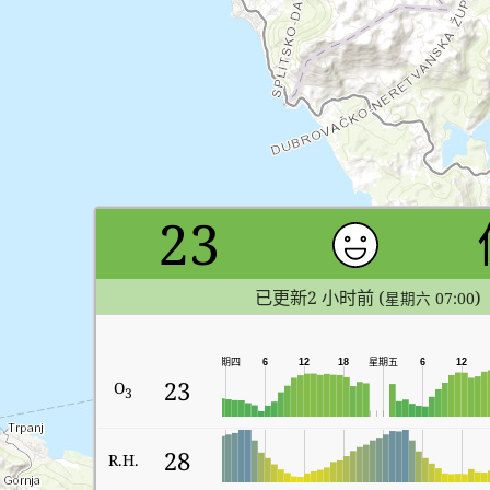
23
已更新2 小时前 (
)
星期六 07:00
星期四
6
12
18
星期五
6
12
23
O
3
28
R.H.