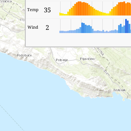
35
Temp
2
Wind