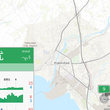
优
trend
星期五
6
25
4
8
3
93