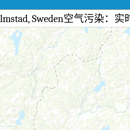
änd, Halmstad, Sweden空