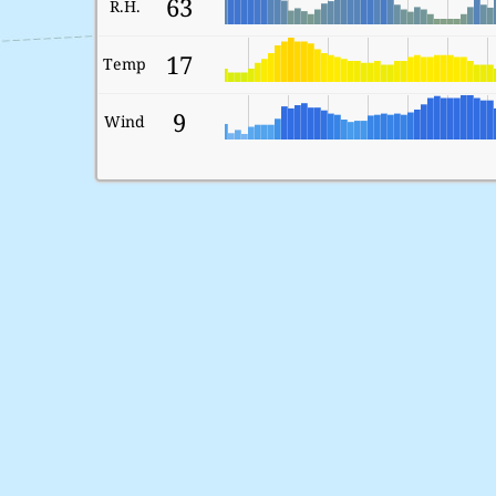
63
R.H.
17
Temp
9
Wind