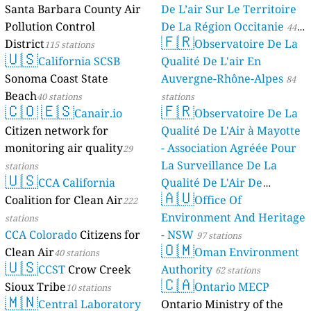
Santa Barbara County Air
De L’air Sur Le Territoire
Pollution Control
De La Région Occitanie
44
🇫🇷
District
Observatoire De La
115 stations
stations
🇺🇸
California SCSB
Qualité De L'air En
Sonoma Coast State
Auvergne-Rhône-Alpes
84
Beach
40 stations
stations
🇨🇴
🇪🇸
🇫🇷
Canair.io
Observatoire De La
Citizen network for
Qualité De L'Air à Mayotte
monitoring air quality
- Association Agréée Pour
29
La Surveillance De La
stations
🇺🇸
CCA California
Qualité De L'Air De
🇦🇺
Coalition for Clean Air
Mayotte
Office Of
222
4 stations
Environment And Heritage
stations
CCA Colorado
Citizens for
- NSW
97 stations
🇴🇲
Clean Air
Oman Environment
40 stations
🇺🇸
CCST
Crow Creek
Authority
62 stations
🇨🇦
Sioux Tribe
Ontario MECP
10 stations
🇲🇳
Central Laboratory
Ontario Ministry of the