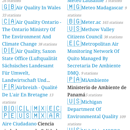
Meteo Lausanne
26 stations
1 stations
🇬🇧
🇲🇬
Air Quality In Wales
Meteo Madagascar
9
33 stations
stations
🇨🇦
🇧🇬
Air Quality Ontario -
Meter.ac
165 stations
🇺🇸
The Ontario Ministry Of
Methow Valley
The Environment And
Citizens Council
38 stations
🇪🇨
Climate Change
Metropolitan Air
38 stations
🇩🇪
Air Quality, Saxon
Monitoring Network Of
State Office (Luftqualität
Quito Managed By
Sächsisches Landesamt
Secretaria De Ambiente
Für Umwelt,
DMQ.
9 stations
🇵🇦
Landwirtschaft Und
MiAmbiente
🇫🇷
Geologie)
Airbreizh - Qualité
Ministerio de Ambiente de
50 stations
De L'air En Bretagne
Panamá
13
5 stations
🇺🇸
Michigan
stations
🇧🇴
🇨🇱
🇲🇽
🇪🇨
Department Of
🇵🇪
🇺🇸
🇲🇽
🇦🇷
Environmental Quality
109
Aire Ciudadano
Ciencia
stations
🇺🇸