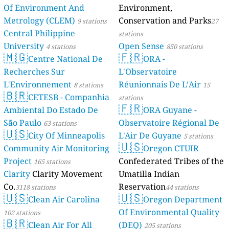
Of Environment And
Environment,
Metrology (CLEM)
Conservation and Parks
9 stations
27
Central Philippine
stations
University
Open Sense
4 stations
850 stations
🇲🇬
🇫🇷
Centre National De
ORA -
Recherches Sur
L'Observatoire
L'Environnement
Réunionnais De L’Air
8 stations
15
🇧🇷
CETESB - Companhia
stations
🇫🇷
Ambiental Do Estado De
ORA Guyane -
São Paulo
Observatoire Régional De
63 stations
🇺🇸
City Of Minneapolis
L'Air De Guyane
5 stations
🇺🇸
Community Air Monitoring
Oregon CTUIR
Project
Confederated Tribes of the
165 stations
Clarity
Clarity Movement
Umatilla Indian
Co.
Reservation
3118 stations
44 stations
🇺🇸
🇺🇸
Clean Air Carolina
Oregon Department
Of Environmental Quality
102 stations
🇧🇷
Clean Air For All
(DEQ)
205 stations