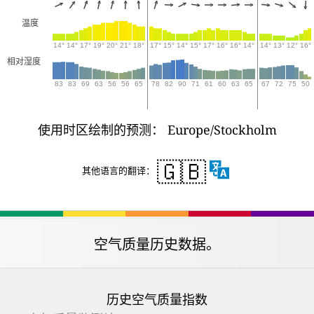
温度
14°
14°
17°
19°
20°
21°
18°
17°
15°
14°
15°
17°
16°
16°
14°
14°
13°
12°
16°
相对湿度
83
83
69
63
56
56
65
78
82
90
71
61
60
63
65
67
72
75
50
使用时区绘制的预测： Europe/Stockholm
🇬🇧
其他语言的翻译：
空气质量历史数据。
历史空气质量指数