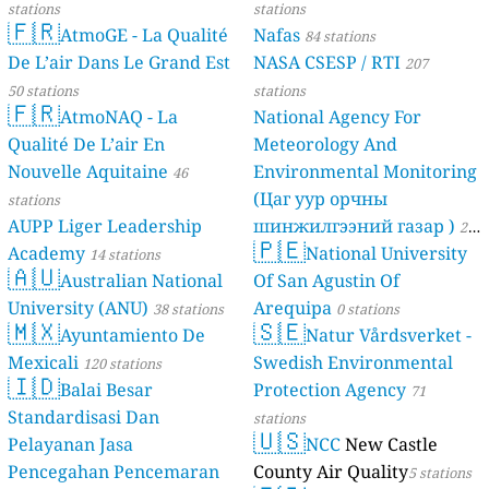
stations
stations
🇫🇷
AtmoGE - La Qualité
Nafas
84 stations
De L’air Dans Le Grand Est
NASA CSESP / RTI
207
50 stations
stations
🇫🇷
AtmoNAQ - La
National Agency For
Qualité De L’air En
Meteorology And
Nouvelle Aquitaine
Environmental Monitoring
46
(Цаг уур орчны
stations
AUPP Liger Leadership
шинжилгээний газар )
21
🇵🇪
Academy
National University
14 stations
stations
🇦🇺
Australian National
Of San Agustin Of
University (ANU)
Arequipa
38 stations
0 stations
🇲🇽
🇸🇪
Ayuntamiento De
Natur Vårdsverket -
Mexicali
Swedish Environmental
120 stations
🇮🇩
Balai Besar
Protection Agency
71
Standardisasi Dan
stations
🇺🇸
Pelayanan Jasa
NCC
New Castle
Pencegahan Pencemaran
County Air Quality
5 stations