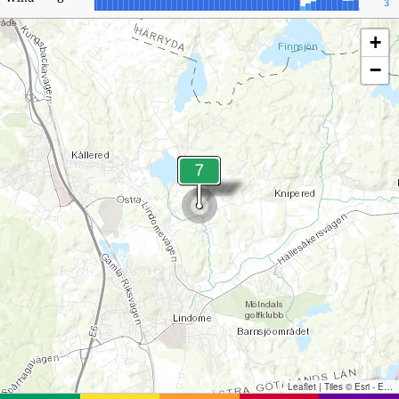
3
+
−
Leaflet
|
Tiles © Esri - Esri, DeLorme, NAVTEQ, TomTom, Intermap, iPC, USGS, FAO, NPS, NRCAN, GeoBase, Kadaster NL, Ordnance Survey, Esri Japan, METI, Esri China (Hong Kong), and the GIS User Community