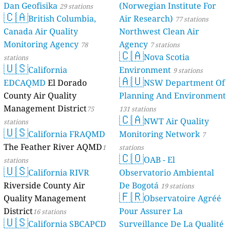
Dan Geofisika
(Norwegian Institute For
29 stations
🇨🇦
British Columbia,
Air Research)
77 stations
Canada Air Quality
Northwest Clean Air
Monitoring Agency
Agency
78
7 stations
🇨🇦
Nova Scotia
stations
🇺🇸
California
Environment
9 stations
🇦🇺
EDCAQMD
El Dorado
NSW Department Of
County Air Quality
Planning And Environment
Management District
75
131 stations
🇨🇦
NWT Air Quality
stations
🇺🇸
California FRAQMD
Monitoring Network
7
The Feather River AQMD
1
stations
🇨🇴
OAB - El
stations
🇺🇸
California RIVR
Observatorio Ambiental
Riverside County Air
De Bogotá
19 stations
🇫🇷
Quality Management
Observatoire Agréé
District
Pour Assurer La
16 stations
🇺🇸
California SBCAPCD
Surveillance De La Qualité