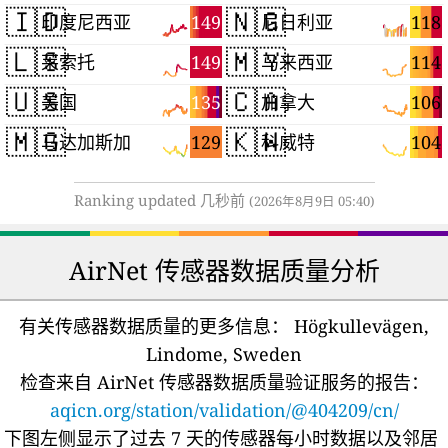
🇮🇩
🇳🇬
149
118
印度尼西亚
尼日利亚
🇱🇸
🇲🇾
149
114
莱索托
马来西亚
🇺🇸
🇨🇦
135
106
美国
加拿大
🇲🇬
🇰🇼
129
104
马达加斯加
科威特
Ranking updated 几秒前
(2026年8月9日 05:40)
AirNet 传感器数据质量分析
有关传感器数据质量的更多信息：
Högkullevägen,
Lindome, Sweden
检查来自 AirNet 传感器数据质量验证服务的报告：
aqicn.org/station/validation/@404209/cn/
下图左侧显示了过去 7 天的传感器每小时数据以及邻居