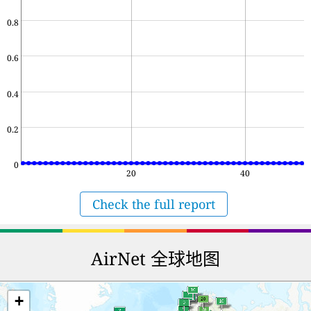
0.8
0.6
0.4
0.2
0
20
40
Check the full report
AirNet 全球地图
+