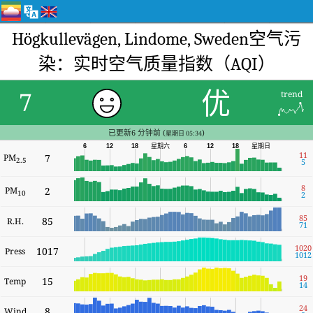
Högkullevägen, Lindome, Sweden空气污
染：实时空气质量指数（AQI）
优
7
trend
已更新6 分钟前 (
)
星期日 05:34
星期六
6
12
18
6
12
18
星期日
11
PM
7
2.5
5
8
PM
2
10
2
85
85
R.H.
71
1020
1017
Press
1012
19
15
Temp
14
24
8
Wind