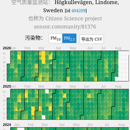
空气质量监测站：
Högkullevägen, Lindome,
Sweden
[id
404209
]
也称为
Citizen Science project
sensor.community/81376
污染物：
PM
PM
导出为 CSV
10
2.5
2026
Jan
Feb
Mar
Apr
May
Jun
Jul
Aug
M
T
W
T
F
S
S
2025
Jan
Feb
Mar
Apr
May
Jun
Jul
Aug
M
T
W
T
F
S
S
2024
Jan
Feb
Mar
Apr
May
Jun
Jul
Aug
M