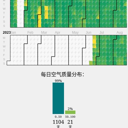
T
W
T
F
S
S
2023
Jan
Feb
Mar
Apr
May
Jun
Jul
Aug
M
T
W
T
F
S
S
每日空气质量分布：
99%
2%
0..50
50..100
1104
21
天
天