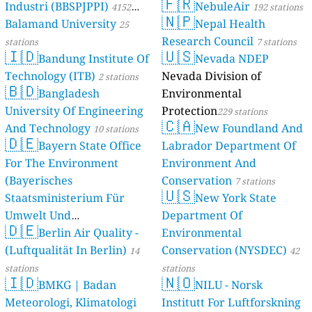
🇫🇷
Industri (BBSPJPPI)
NebuleAir
4152
192 stations
🇳🇵
Balamand University
Nepal Health
stations
25
Research Council
stations
7 stations
🇮🇩
🇺🇸
Bandung Institute Of
Nevada NDEP
Technology (ITB)
Nevada Division of
2 stations
🇧🇩
Bangladesh
Environmental
University Of Engineering
Protection
229 stations
🇨🇦
And Technology
New Foundland And
10 stations
🇩🇪
Bayern State Office
Labrador Department Of
For The Environment
Environment And
(Bayerisches
Conservation
7 stations
🇺🇸
Staatsministerium Für
New York State
Umwelt Und
Department Of
🇩🇪
Berlin Air Quality -
Verbraucherschutz) - LfU
Environmental
(Luftqualität In Berlin)
Conservation (NYSDEC)
46 stations
14
42
stations
stations
🇮🇩
🇳🇴
BMKG | Badan
NILU - Norsk
Meteorologi, Klimatologi
Institutt For Luftforskning