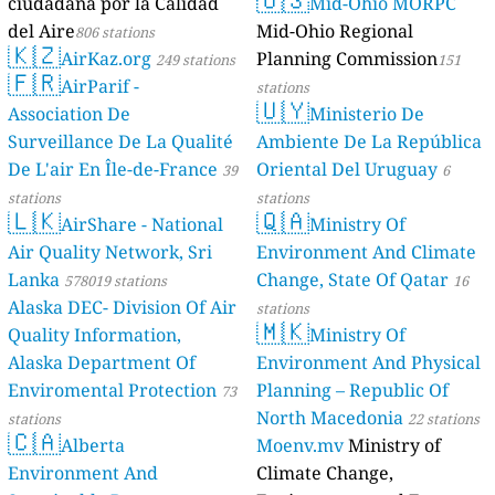
ciudadana por la Calidad
Mid-Ohio MORPC
del Aire
Mid-Ohio Regional
806 stations
🇰🇿
AirKaz.org
Planning Commission
249 stations
151
🇫🇷
AirParif -
stations
🇺🇾
Association De
Ministerio De
Surveillance De La Qualité
Ambiente De La República
De L'air En Île-de-France
Oriental Del Uruguay
39
6
stations
stations
🇱🇰
🇶🇦
AirShare - National
Ministry Of
Air Quality Network, Sri
Environment And Climate
Lanka
Change, State Of Qatar
578019 stations
16
Alaska DEC- Division Of Air
stations
🇲🇰
Quality Information,
Ministry Of
Alaska Department Of
Environment And Physical
Enviromental Protection
Planning – Republic Of
73
North Macedonia
stations
22 stations
🇨🇦
Alberta
Moenv.mv
Ministry of
Environment And
Climate Change,