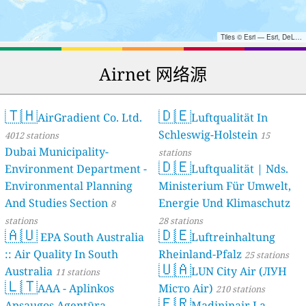
Tiles © Esri — Esri, DeLorme, NAVTEQ, TomTom, Intermap, iPC, USGS, FAO, NPS, NRCAN, GeoBase, Kadaster NL, Ordnance Survey, Esri Japan, METI, Esri China (Hong Kong), and the GIS User Community
Airnet 网络源
🇹🇭
🇩🇪
AirGradient Co. Ltd.
Luftqualität In
Schleswig-Holstein
4012 stations
15
Dubai Municipality-
stations
🇩🇪
Environment Department -
Luftqualität | Nds.
Environmental Planning
Ministerium Für Umwelt,
And Studies Section
Energie Und Klimaschutz
8
stations
28 stations
🇦🇺
🇩🇪
EPA South Australia
Luftreinhaltung
:: Air Quality In South
Rheinland-Pfalz
25 stations
🇺🇦
Australia
LUN City Air (ЛУН
11 stations
🇱🇹
AAA - Aplinkos
Місто Air)
210 stations
🇫🇷
Apsaugos Agentūra
Madininair La