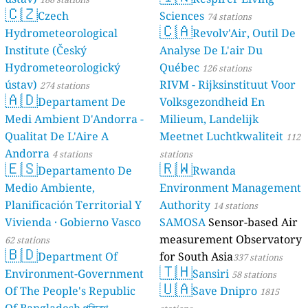
🇨🇿
Czech
Sciences
74 stations
🇨🇦
Hydrometeorological
Revolv'Air, Outil De
Institute (Český
Analyse De L'air Du
Hydrometeorologický
Québec
126 stations
ústav)
RIVM - Rijksinstituut Voor
274 stations
🇦🇩
Departament De
Volksgezondheid En
Medi Ambient D'Andorra -
Milieum, Landelijk
Qualitat De L'Aire A
Meetnet Luchtkwaliteit
112
Andorra
4 stations
stations
🇪🇸
🇷🇼
Departamento De
Rwanda
Medio Ambiente,
Environment Management
Planificación Territorial Y
Authority
14 stations
Vivienda · Gobierno Vasco
SAMOSA
Sensor-based Air
measurement Observatory
62 stations
🇧🇩
Department Of
for South Asia
337 stations
🇹🇭
Environment-Government
Sansiri
58 stations
🇺🇦
Of The People's Republic
Save Dnipro
1815
Of Bangladesh পরিবেশ