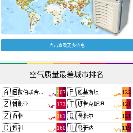
点击查看更多信息
空气质量最差城市排名
🇦🇪
🇵🇰
207
122
阿拉伯联合酋长国
巴基斯坦
🇿🇲
🇹🇯
173
121
赞比亚
塔吉克斯坦
🇿🇦
🇶🇦
161
121
南非
卡塔尔
🇨🇱
🇺🇬
160
119
智利
乌干达