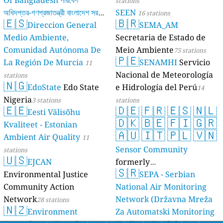
stations
অধিদপ্তর-গণপ্রজাতন্ত্রী বাংলাদেশ সরকার
SEEN
16 stations
🇪🇸
🇧🇷
Direccion General
SEMA_AM
17 stations
Medio Ambiente,
Secretaria de Estado de
Comunidad Autónoma De
Meio Ambiente
75 stations
🇵🇪
La Región De Murcia
SENAMHI
Servicio
11
Nacional de Meteorología
stations
🇳🇬
EdoState
Edo State
e Hidrología del Perú
14
Nigeria
3 stations
stations
🇪🇪
🇩🇪
🇫🇷
🇪🇸
🇳🇱
Eesti Välisõhu
🇩🇰
🇧🇪
🇫🇮
🇬🇷
Kvaliteet - Estonian
🇦🇺
🇮🇹
🇵🇱
🇻🇳
Ambient Air Quality
11
Sensor Community
stations
🇺🇸
EJCAN
formerly
🇸🇷
Environmental Justice
luftdaten.info
SEPA - Serbian
35819 stations
Community Action
National Air Monitoring
Network
Network (Državna Mreža
28 stations
🇳🇿
Environment
Za Automatski Monitoring