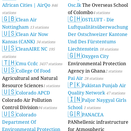
African Cities | AirQo
Osc.lk
The Overseas School
846
of Colombo
stations
4 stations
🇬🇧
🇨🇭
Clean Air
OSTLUFT - Die
Nottingham
Luftqualitätsüberwachung
13 stations
🇺🇸
Clean Air Now
Der Ostschweizer Kantone
Kansas (CANK)
Und Des Fürstentums
34 stations
🇺🇸
CleanAIRE NC
Liechtenstein
195
18 stations
🇬🇭
Oxygen City
stations
🇹🇭
Cmu Ccdc
Environmental Protection
3437 stations
🇺🇸
College Of Food
Agency in Ghana
2 stations
Agricultural and Natural
Pai Air
28 stations
🇵🇰
Resource Sciences
Pakistan Punjab Air
1 stations
🇺🇸
Colorado APCD
Quality Network
47 stations
🇮🇳
Colorado Air Pollution
Paljor Naygyal Girls
Control Division
School
94 stations
1 stations
🇺🇸
🇬🇷
Colorado
PANACEA
Department Of
PANhellenic infrastructure
Environmental Protection
for Atmospheric