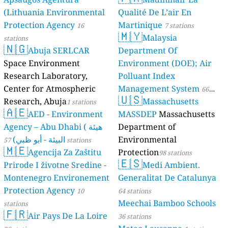
(Lithuania Environmental
Qualité De L’air En
Protection Agency
Martinique
16
7 stations
🇲🇾
Malaysia
stations
🇳🇬
Abuja SERLCAR
Department Of
Space Environment
Environment (DOE); Air
Research Laboratory,
Polluant Index
Center for Atmospheric
Management System
66
🇺🇸
Research, Abuja
Massachusetts
1 stations
stations
🇦🇪
AED - Environment
MASSDEP
Massachusetts
Agency – Abu Dhabi ( هيئة
Department of
البيئة - أبو ظبي)
Environmental
57 stations
🇲🇪
Agencija Za Zaštitu
Protection
98 stations
🇪🇸
Prirode I životne Sredine -
Medi Ambient.
Montenegro Environement
Generalitat De Catalunya
Protection Agency
10
64 stations
Meechai Bamboo Schools
stations
🇫🇷
Air Pays De La Loire
36 stations