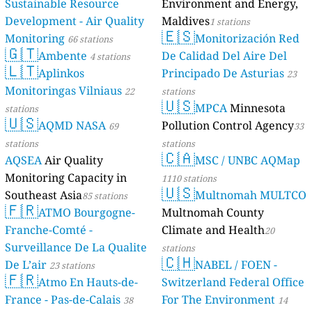
Sustainable Resource
Environment and Energy,
Development - Air Quality
Maldives
1 stations
🇪🇸
Monitoring
Monitorización Red
66 stations
🇬🇹
Ambente
De Calidad Del Aire Del
4 stations
🇱🇹
Aplinkos
Principado De Asturias
23
Monitoringas Vilniaus
22
stations
🇺🇸
MPCA
Minnesota
stations
🇺🇸
AQMD NASA
Pollution Control Agency
69
33
stations
stations
🇨🇦
AQSEA
Air Quality
MSC / UNBC AQMap
Monitoring Capacity in
1110 stations
🇺🇸
Southeast Asia
Multnomah MULTCO
85 stations
🇫🇷
ATMO Bourgogne-
Multnomah County
Franche-Comté -
Climate and Health
20
Surveillance De La Qualite
stations
🇨🇭
De L’air
NABEL / FOEN -
23 stations
🇫🇷
Atmo En Hauts-de-
Switzerland Federal Office
France - Pas-de-Calais
For The Environment
38
14