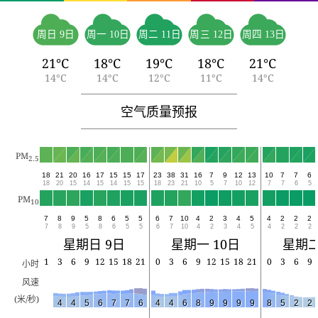
周日 9日
周一 10日
周二 11日
周三 12日
周四 13日
21°C
18°C
19°C
18°C
21°C
14°C
14°C
12°C
11°C
14°C
空气质量预报
PM
2.5
18
21
20
16
17
15
15
17
23
38
31
16
7
9
12
13
10
7
7
6
18
20
15
14
15
14
15
15
18
23
21
10
5
7
10
12
7
7
6
5
PM
10
7
8
9
5
8
6
5
5
6
7
10
4
2
3
4
5
4
2
2
2
7
8
9
5
8
6
5
5
6
7
10
4
2
3
4
5
4
2
2
2
星期日 9日
星期一 10日
星期二
1
3
6
9
12
15
18
21
0
3
6
9
12
15
18
21
0
3
6
9
小时
风速
(米/秒)
4
4
5
6
7
7
6
4
4
6
8
9
9
9
9
8
5
2
2