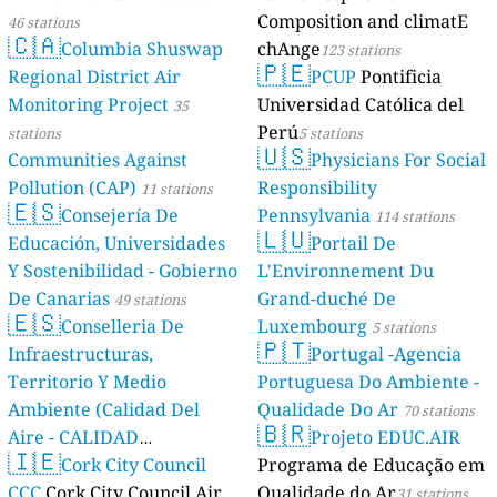
Composition and climatE
46 stations
🇨🇦
Columbia Shuswap
chAnge
123 stations
🇵🇪
Regional District Air
PCUP
Pontificia
Monitoring Project
Universidad Católica del
35
Perú
stations
5 stations
🇺🇸
Communities Against
Physicians For Social
Pollution (CAP)
Responsibility
11 stations
🇪🇸
Consejería De
Pennsylvania
114 stations
🇱🇺
Educación, Universidades
Portail De
Y Sostenibilidad - Gobierno
L'Environnement Du
De Canarias
Grand-duché De
49 stations
🇪🇸
Conselleria De
Luxembourg
5 stations
🇵🇹
Infraestructuras,
Portugal -Agencia
Territorio Y Medio
Portuguesa Do Ambiente -
Ambiente (Calidad Del
Qualidade Do Ar
70 stations
🇧🇷
Aire - CALIDAD
Projeto EDUC.AIR
🇮🇪
AMBIENTAL)
Cork City Council
Programa de Educação em
23 stations
CCC
Cork City Council Air
Qualidade do Ar
31 stations