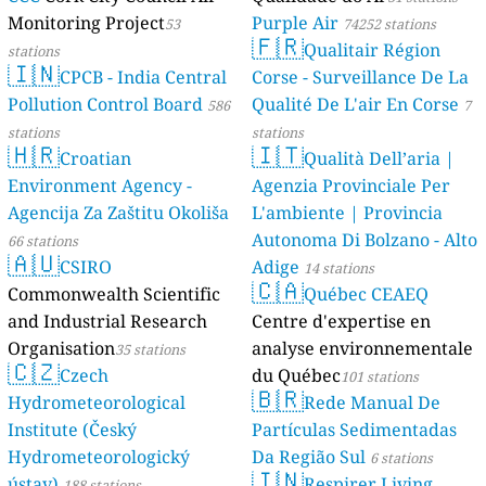
Monitoring Project
Purple Air
53
74252 stations
🇫🇷
Qualitair Région
stations
🇮🇳
CPCB - India Central
Corse - Surveillance De La
Pollution Control Board
Qualité De L'air En Corse
586
7
stations
stations
🇭🇷
🇮🇹
Croatian
Qualità Dell’aria |
Environment Agency -
Agenzia Provinciale Per
Agencija Za Zaštitu Okoliša
L'ambiente | Provincia
Autonoma Di Bolzano - Alto
66 stations
🇦🇺
CSIRO
Adige
14 stations
🇨🇦
Commonwealth Scientific
Québec CEAEQ
and Industrial Research
Centre d'expertise en
Organisation
analyse environnementale
35 stations
🇨🇿
Czech
du Québec
101 stations
🇧🇷
Hydrometeorological
Rede Manual De
Institute (Český
Partículas Sedimentadas
Hydrometeorologický
Da Região Sul
6 stations
🇮🇳
ústav)
Respirer Living
188 stations