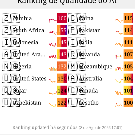
Ranking de Qualidade do Ar
🇿🇲
🇨🇳
160
115
Zambia
China
🇿🇦
🇵🇰
155
114
South Africa
Pakistan
🇮🇩
🇮🇳
145
111
Indonesia
India
🇦🇪
🇷🇼
143
107
United Arab Emirates
Rwanda
🇳🇬
🇲🇿
132
105
Nigeria
Mozambique
🇺🇸
🇦🇺
130
104
United States
Australia
🇶🇦
🇨🇦
124
101
Qatar
Canada
🇺🇿
🇱🇸
122
100
Uzbekistan
Lesotho
Ranking updated há segundos
(8 de Ago de 2026 17:01)