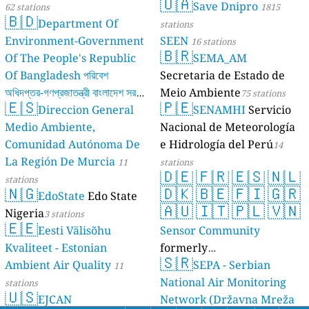
🇺🇦
Save Dnipro
62 stations
1815
🇧🇩
Department Of
stations
Environment-Government
SEEN
16 stations
🇧🇷
Of The People's Republic
SEMA_AM
Of Bangladesh পরিবেশ
Secretaria de Estado de
অধিদপ্তর-গণপ্রজাতন্ত্রী বাংলাদেশ সরকার
Meio Ambiente
75 stations
🇪🇸
🇵🇪
Direccion General
SENAMHI
Servicio
17 stations
Medio Ambiente,
Nacional de Meteorología
Comunidad Autónoma De
e Hidrología del Perú
14
La Región De Murcia
11
stations
🇩🇪
🇫🇷
🇪🇸
🇳🇱
stations
🇳🇬
🇩🇰
🇧🇪
🇫🇮
🇬🇷
EdoState
Edo State
🇦🇺
🇮🇹
🇵🇱
🇻🇳
Nigeria
3 stations
🇪🇪
Eesti Välisõhu
Sensor Community
Kvaliteet - Estonian
formerly
🇸🇷
Ambient Air Quality
luftdaten.info
SEPA - Serbian
11
35819 stations
National Air Monitoring
stations
🇺🇸
EJCAN
Network (Državna Mreža