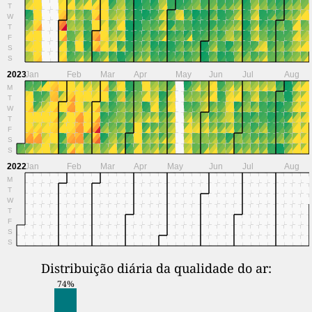
T
W
T
F
S
S
2023
Jan
Feb
Mar
Apr
May
Jun
Jul
Aug
M
T
W
T
F
S
S
2022
Jan
Feb
Mar
Apr
May
Jun
Jul
Aug
M
T
W
T
F
S
S
Distribuição diária da qualidade do ar:
74%