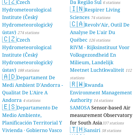
🇨🇿
Czech
Da Região Sul
6 stations
🇮🇳
Hydrometeorological
Respirer Living
Institute (Český
Sciences
74 stations
🇨🇦
Hydrometeorologický
Revolv'Air, Outil De
ústav)
Analyse De L'air Du
274 stations
🇨🇿
Czech
Québec
126 stations
Hydrometeorological
RIVM - Rijksinstituut Voor
Institute (Český
Volksgezondheid En
Hydrometeorologický
Milieum, Landelijk
ústav)
Meetnet Luchtkwaliteit
188 stations
112
🇦🇩
Departament De
stations
🇷🇼
Medi Ambient D'Andorra -
Rwanda
Qualitat De L'Aire A
Environment Management
Andorra
Authority
4 stations
14 stations
🇪🇸
Departamento De
SAMOSA
Sensor-based Air
Medio Ambiente,
measurement Observatory
Planificación Territorial Y
for South Asia
337 stations
🇹🇭
Vivienda · Gobierno Vasco
Sansiri
58 stations