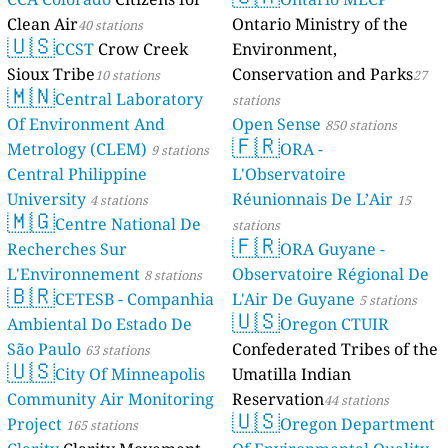
Clean Air
Ontario Ministry of the
40 stations
🇺🇸
CCST
Crow Creek
Environment,
Sioux Tribe
Conservation and Parks
10 stations
27
🇲🇳
Central Laboratory
stations
Of Environment And
Open Sense
850 stations
🇫🇷
Metrology (CLEM)
ORA -
9 stations
Central Philippine
L'Observatoire
University
Réunionnais De L’Air
4 stations
15
🇲🇬
Centre National De
stations
🇫🇷
Recherches Sur
ORA Guyane -
L'Environnement
Observatoire Régional De
8 stations
🇧🇷
CETESB - Companhia
L'Air De Guyane
5 stations
🇺🇸
Ambiental Do Estado De
Oregon CTUIR
São Paulo
Confederated Tribes of the
63 stations
🇺🇸
City Of Minneapolis
Umatilla Indian
Community Air Monitoring
Reservation
44 stations
🇺🇸
Project
Oregon Department
165 stations