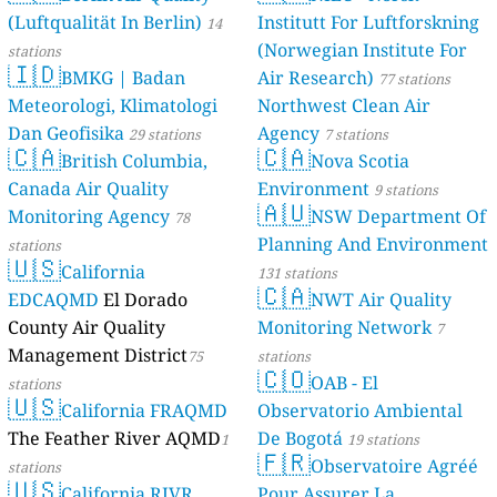
(Luftqualität In Berlin)
Institutt For Luftforskning
46 stations
14
(Norwegian Institute For
stations
🇮🇩
BMKG | Badan
Air Research)
77 stations
Meteorologi, Klimatologi
Northwest Clean Air
Dan Geofisika
Agency
29 stations
7 stations
🇨🇦
🇨🇦
British Columbia,
Nova Scotia
Canada Air Quality
Environment
9 stations
🇦🇺
Monitoring Agency
NSW Department Of
78
Planning And Environment
stations
🇺🇸
California
131 stations
🇨🇦
EDCAQMD
El Dorado
NWT Air Quality
County Air Quality
Monitoring Network
7
Management District
75
stations
🇨🇴
OAB - El
stations
🇺🇸
California FRAQMD
Observatorio Ambiental
The Feather River AQMD
De Bogotá
1
19 stations
🇫🇷
Observatoire Agréé
stations
🇺🇸
California RIVR
Pour Assurer La