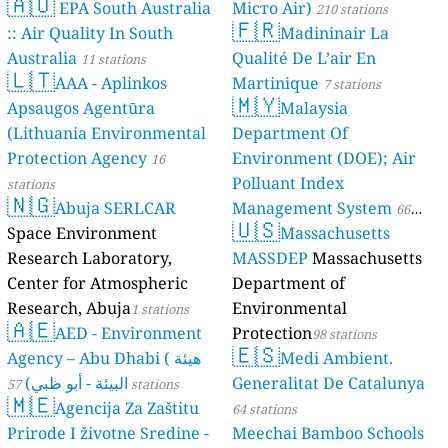
🇦🇺
EPA South Australia
Місто Air)
210 stations
🇫🇷
:: Air Quality In South
Madininair La
Australia
Qualité De L’air En
11 stations
🇱🇹
AAA - Aplinkos
Martinique
7 stations
🇲🇾
Apsaugos Agentūra
Malaysia
(Lithuania Environmental
Department Of
Protection Agency
Environment (DOE); Air
16
Polluant Index
stations
🇳🇬
Abuja SERLCAR
Management System
66
🇺🇸
Space Environment
Massachusetts
stations
Research Laboratory,
MASSDEP
Massachusetts
Center for Atmospheric
Department of
Research, Abuja
Environmental
1 stations
🇦🇪
AED - Environment
Protection
98 stations
🇪🇸
Agency – Abu Dhabi ( هيئة
Medi Ambient.
البيئة - أبو ظبي)
Generalitat De Catalunya
57 stations
🇲🇪
Agencija Za Zaštitu
64 stations
Prirode I životne Sredine -
Meechai Bamboo Schools