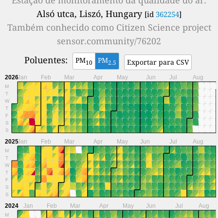
Alsó utca, Liszó, Hungary
[id
362254
]
Também conhecido como
Citizen Science project
sensor.community/76202
Poluentes:
PM
PM
Exportar para CSV
10
2.5
2026
Jan
Feb
Mar
Apr
May
Jun
Jul
Aug
M
T
W
T
F
S
S
2025
Jan
Feb
Mar
Apr
May
Jun
Jul
Aug
M
T
W
T
F
S
S
2024
Jan
Feb
Mar
Apr
May
Jun
Jul
Aug
M