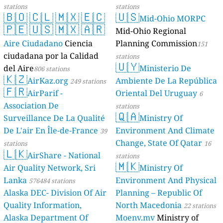
stations
stations
🇧🇴
🇨🇱
🇲🇽
🇪🇨
🇺🇸
Mid-Ohio MORPC
🇵🇪
🇺🇸
🇲🇽
🇦🇷
Mid-Ohio Regional
Aire Ciudadano
Ciencia
Planning Commission
151
ciudadana por la Calidad
stations
🇺🇾
del Aire
Ministerio De
806 stations
🇰🇿
AirKaz.org
Ambiente De La República
249 stations
🇫🇷
AirParif -
Oriental Del Uruguay
6
Association De
stations
🇶🇦
Surveillance De La Qualité
Ministry Of
De L'air En Île-de-France
Environment And Climate
39
Change, State Of Qatar
stations
16
🇱🇰
AirShare - National
stations
🇲🇰
Air Quality Network, Sri
Ministry Of
Lanka
Environment And Physical
576484 stations
Alaska DEC- Division Of Air
Planning – Republic Of
Quality Information,
North Macedonia
22 stations
Alaska Department Of
Moenv.mv
Ministry of