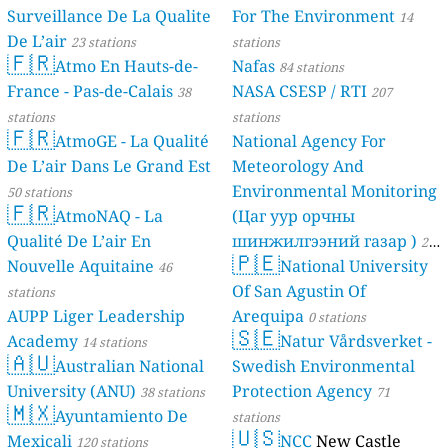
Surveillance De La Qualite
For The Environment
14
De L’air
23 stations
stations
🇫🇷
Atmo En Hauts-de-
Nafas
84 stations
France - Pas-de-Calais
NASA CSESP / RTI
38
207
stations
stations
🇫🇷
AtmoGE - La Qualité
National Agency For
De L’air Dans Le Grand Est
Meteorology And
Environmental Monitoring
50 stations
🇫🇷
AtmoNAQ - La
(Цаг уур орчны
Qualité De L’air En
шинжилгээний газар )
21
🇵🇪
Nouvelle Aquitaine
National University
46
stations
Of San Agustin Of
stations
AUPP Liger Leadership
Arequipa
0 stations
🇸🇪
Academy
Natur Vårdsverket -
14 stations
🇦🇺
Australian National
Swedish Environmental
University (ANU)
Protection Agency
38 stations
71
🇲🇽
Ayuntamiento De
stations
🇺🇸
Mexicali
NCC
New Castle
120 stations