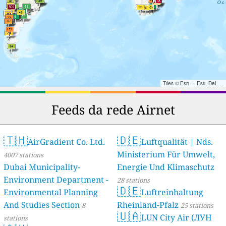
Tiles © Esri — Esri, DeLorme, NAVTEQ, TomTom, Intermap, iPC, USGS, FAO, NPS, NRCAN, GeoBase, Kadaster NL, Ordnance Survey, Esri Japan, METI, Esri China (Hong Kong), and the GIS User Community
Feeds da rede Airnet
🇹🇭
🇩🇪
AirGradient Co. Ltd.
Luftqualität | Nds.
Ministerium Für Umwelt,
4007 stations
Dubai Municipality-
Energie Und Klimaschutz
Environment Department -
28 stations
🇩🇪
Environmental Planning
Luftreinhaltung
And Studies Section
Rheinland-Pfalz
8
25 stations
🇺🇦
LUN City Air (ЛУН
stations