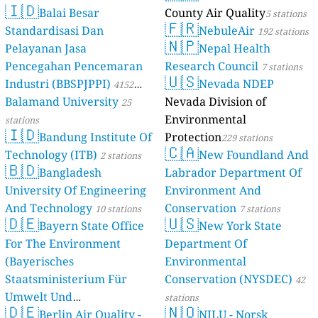
🇮🇩
Balai Besar
County Air Quality
5 stations
🇫🇷
Standardisasi Dan
NebuleAir
192 stations
🇳🇵
Pelayanan Jasa
Nepal Health
Pencegahan Pencemaran
Research Council
7 stations
🇺🇸
Industri (BBSPJPPI)
Nevada NDEP
4152
Balamand University
Nevada Division of
stations
25
Environmental
stations
🇮🇩
Bandung Institute Of
Protection
229 stations
🇨🇦
Technology (ITB)
New Foundland And
2 stations
🇧🇩
Bangladesh
Labrador Department Of
University Of Engineering
Environment And
And Technology
Conservation
10 stations
7 stations
🇩🇪
🇺🇸
Bayern State Office
New York State
For The Environment
Department Of
(Bayerisches
Environmental
Staatsministerium Für
Conservation (NYSDEC)
42
Umwelt Und
stations
🇩🇪
🇳🇴
Berlin Air Quality -
Verbraucherschutz) - LfU
NILU - Norsk