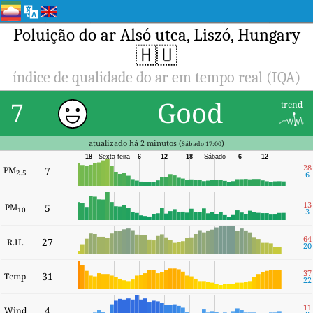
Poluição do ar Alsó utca, Liszó, Hungary
🇭🇺
índice de qualidade do ar em tempo real (IQA)
Good
7
trend
atualizado há 2 minutos (
)
Sábado 17:00
18
Sexta-feira
6
12
18
Sábado
6
12
28
PM
7
2.5
6
13
PM
5
10
3
64
27
R.H.
20
37
31
Temp
22
11
4
Wind