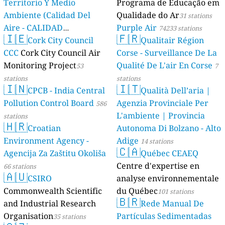
Territorio Y Medio
Programa de Educação em
Ambiente (Calidad Del
Qualidade do Ar
31 stations
Aire - CALIDAD
Purple Air
74233 stations
🇮🇪
🇫🇷
AMBIENTAL)
Cork City Council
Qualitair Région
23 stations
CCC
Cork City Council Air
Corse - Surveillance De La
Monitoring Project
Qualité De L'air En Corse
53
7
stations
stations
🇮🇳
🇮🇹
CPCB - India Central
Qualità Dell’aria |
Pollution Control Board
Agenzia Provinciale Per
586
L'ambiente | Provincia
stations
🇭🇷
Croatian
Autonoma Di Bolzano - Alto
Environment Agency -
Adige
14 stations
🇨🇦
Agencija Za Zaštitu Okoliša
Québec CEAEQ
Centre d'expertise en
66 stations
🇦🇺
CSIRO
analyse environnementale
Commonwealth Scientific
du Québec
101 stations
🇧🇷
and Industrial Research
Rede Manual De
Organisation
Partículas Sedimentadas
35 stations