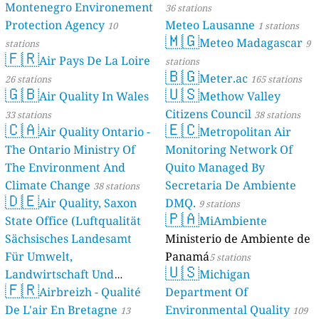
Montenegro Environement
36 stations
Protection Agency
Meteo Lausanne
10
1 stations
🇲🇬
Meteo Madagascar
stations
9
🇫🇷
Air Pays De La Loire
stations
🇧🇬
Meter.ac
26 stations
165 stations
🇬🇧
🇺🇸
Air Quality In Wales
Methow Valley
Citizens Council
33 stations
38 stations
🇨🇦
🇪🇨
Air Quality Ontario -
Metropolitan Air
The Ontario Ministry Of
Monitoring Network Of
The Environment And
Quito Managed By
Climate Change
Secretaria De Ambiente
38 stations
🇩🇪
Air Quality, Saxon
DMQ.
9 stations
🇵🇦
State Office (Luftqualität
MiAmbiente
Sächsisches Landesamt
Ministerio de Ambiente de
Für Umwelt,
Panamá
5 stations
🇺🇸
Landwirtschaft Und
Michigan
🇫🇷
Geologie)
Airbreizh - Qualité
Department Of
50 stations
De L'air En Bretagne
Environmental Quality
13
109