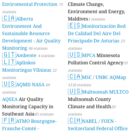
Enviromental Protection
Climate Change,
73
Environment and Energy,
stations
🇨🇦
Alberta
Maldives
1 stations
🇪🇸
Environment And
Monitorización Red
Sustainable Resource
De Calidad Del Aire Del
Development - Air Quality
Principado De Asturias
23
Monitoring
66 stations
stations
🇬🇹
🇺🇸
Ambente
MPCA
Minnesota
4 stations
🇱🇹
Aplinkos
Pollution Control Agency
33
Monitoringas Vilniaus
22
stations
🇨🇦
MSC / UNBC AQMap
stations
🇺🇸
AQMD NASA
69
1110 stations
🇺🇸
Multnomah MULTCO
stations
AQSEA
Air Quality
Multnomah County
Monitoring Capacity in
Climate and Health
20
Southeast Asia
85 stations
stations
🇫🇷
🇨🇭
ATMO Bourgogne-
NABEL / FOEN -
Franche-Comté -
Switzerland Federal Office