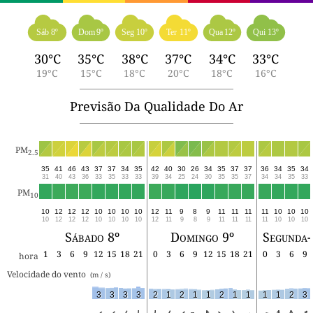
Sáb 8º
Dom 9º
Seg 10º
Ter 11º
Qua 12º
Qui 13º
30°C
35°C
38°C
37°C
34°C
33°C
19°C
15°C
18°C
20°C
18°C
16°C
Previsão Da Qualidade Do Ar
PM
2.5
35
41
46
43
37
37
34
35
42
40
30
26
34
35
37
37
36
34
35
34
31
40
43
36
33
35
33
33
39
34
25
24
30
35
35
37
34
34
35
33
PM
10
10
12
12
12
10
10
10
10
12
11
9
8
9
11
11
11
11
10
10
10
10
12
12
12
10
10
10
10
12
11
9
8
9
11
11
11
11
10
10
10
Sábado 8º
Domingo 9º
Segunda-
1
3
6
9
12
15
18
21
0
3
6
9
12
15
18
21
0
3
6
9
hora
Velocidade do vento 
 (m / s) 
3
3
3
3
2
1
2
1
1
2
1
1
1
1
2
3