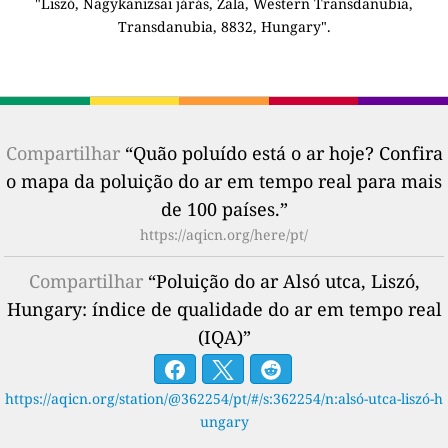
"Liszó, Nagykanizsai járás, Zala, Western Transdanubia,
Transdanubia, 8832, Hungary".
Compartilhar
“Quão poluído está o ar hoje? Confira
o mapa da poluição do ar em tempo real para mais
de 100 países.”
https://aqicn.org/here/pt/
Compartilhar
“Poluição do ar Alsó utca, Liszó,
Hungary: índice de qualidade do ar em tempo real
(IQA)”
https://aqicn.org/station/@362254/pt/#/s:362254/n:alsó-utca-liszó-h
ungary