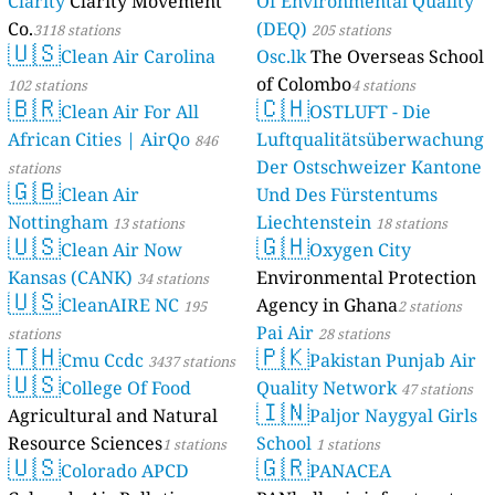
Clarity
Clarity Movement
Of Environmental Quality
Co.
(DEQ)
3118 stations
205 stations
🇺🇸
Clean Air Carolina
Osc.lk
The Overseas School
of Colombo
102 stations
4 stations
🇧🇷
🇨🇭
Clean Air For All
OSTLUFT - Die
African Cities | AirQo
Luftqualitätsüberwachung
846
Der Ostschweizer Kantone
stations
🇬🇧
Clean Air
Und Des Fürstentums
Nottingham
Liechtenstein
13 stations
18 stations
🇺🇸
🇬🇭
Clean Air Now
Oxygen City
Kansas (CANK)
Environmental Protection
34 stations
🇺🇸
CleanAIRE NC
Agency in Ghana
195
2 stations
Pai Air
stations
28 stations
🇹🇭
🇵🇰
Cmu Ccdc
Pakistan Punjab Air
3437 stations
🇺🇸
College Of Food
Quality Network
47 stations
🇮🇳
Agricultural and Natural
Paljor Naygyal Girls
Resource Sciences
School
1 stations
1 stations
🇺🇸
🇬🇷
Colorado APCD
PANACEA