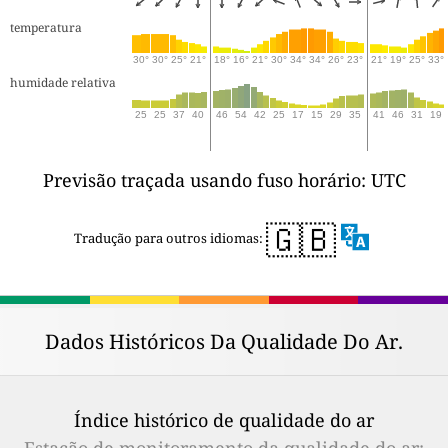
temperatura
30°
30°
25°
21°
18°
16°
21°
30°
34°
34°
26°
23°
21°
19°
25°
33°
humidade relativa
25
25
37
40
46
54
42
25
17
15
29
35
41
46
31
19
Previsão traçada usando fuso horário: UTC
🇬🇧
Tradução para outros idiomas:
Dados Históricos Da Qualidade Do Ar.
Índice histórico de qualidade do ar
Estação de monitoramento da qualidade do ar: