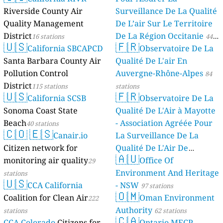
Riverside County Air
Surveillance De La Qualité
Quality Management
De L’air Sur Le Territoire
District
De La Région Occitanie
16 stations
44
🇺🇸
🇫🇷
California SBCAPCD
Observatoire De La
stations
Santa Barbara County Air
Qualité De L'air En
Pollution Control
Auvergne-Rhône-Alpes
84
District
115 stations
stations
🇺🇸
🇫🇷
California SCSB
Observatoire De La
Sonoma Coast State
Qualité De L'Air à Mayotte
Beach
- Association Agréée Pour
40 stations
🇨🇴
🇪🇸
Canair.io
La Surveillance De La
Citizen network for
Qualité De L'Air De
🇦🇺
monitoring air quality
Mayotte
Office Of
29
4 stations
Environment And Heritage
stations
🇺🇸
CCA California
- NSW
97 stations
🇴🇲
Coalition for Clean Air
Oman Environment
222
Authority
stations
62 stations
🇨🇦
CCA Colorado
Citizens for
Ontario MECP