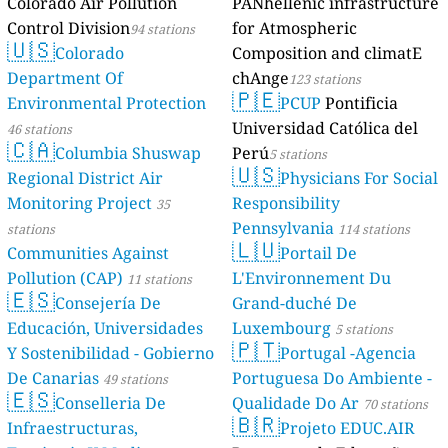
Colorado Air Pollution
PANhellenic infrastructure
Control Division
for Atmospheric
94 stations
🇺🇸
Colorado
Composition and climatE
Department Of
chAnge
123 stations
🇵🇪
Environmental Protection
PCUP
Pontificia
Universidad Católica del
46 stations
🇨🇦
Columbia Shuswap
Perú
5 stations
🇺🇸
Regional District Air
Physicians For Social
Monitoring Project
Responsibility
35
Pennsylvania
stations
114 stations
🇱🇺
Communities Against
Portail De
Pollution (CAP)
L'Environnement Du
11 stations
🇪🇸
Consejería De
Grand-duché De
Educación, Universidades
Luxembourg
5 stations
🇵🇹
Y Sostenibilidad - Gobierno
Portugal -Agencia
De Canarias
Portuguesa Do Ambiente -
49 stations
🇪🇸
Conselleria De
Qualidade Do Ar
70 stations
🇧🇷
Infraestructuras,
Projeto EDUC.AIR