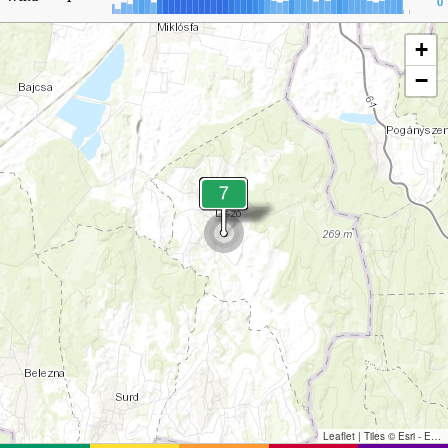
0
+
−
Leaflet
|
Tiles © Esri - Esri, DeLorme, NAVTEQ, TomTom, Intermap, iPC, USGS, FAO, NPS, NRCAN, GeoBase, Kadaster NL, Ordnance Survey, Esri Japan, METI, Esri China (Hong Kong), and the GIS User Community