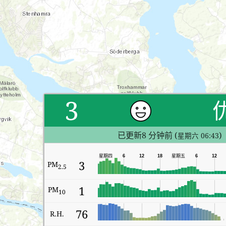
3
已更新8 分钟前 (
)
星期六 06:43
星期四
6
12
18
星期五
6
12
3
PM
2.5
1
PM
10
76
R.H.