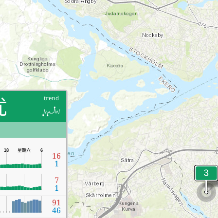
优
trend
星期六
18
6
16
1
7
1
91
46