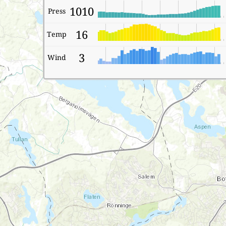
1010
Press
16
Temp
3
Wind