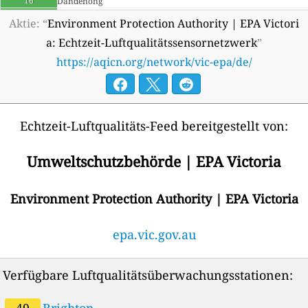
16
Dandenong
18
Footscray
Aktie: “
Environment Protection Authority | EPA Victori
18
GeelongSth.
a: Echtzeit-Luftqualitätssensornetzwerk
”
--
Kingsville
115 Tage
https://aqicn.org/network/vic-epa/de/
15
Macleod
19
Melbourne CBD
21
Melton
9
Mildura
18
Moe
Echtzeit-Luftqualitäts-Feed bereitgestellt von:
19
Mooroolbark
18
Morwell East
Umweltschutzbehörde | EPA Victoria
18
Morwell Sth.
22
Pt. Cook
Environment Protection Authority | EPA Victoria
15
Rosedale
--
Spotswood
37 Tage
9
Swan Hill
epa.vic.gov.au
18
Traralgon
--
Wangaratta
175 Tage
Verfügbare Luftqualitätsüberwachungsstationen:
Australia 🇦🇺
7
Hastings, Australia
49
Brighton
10