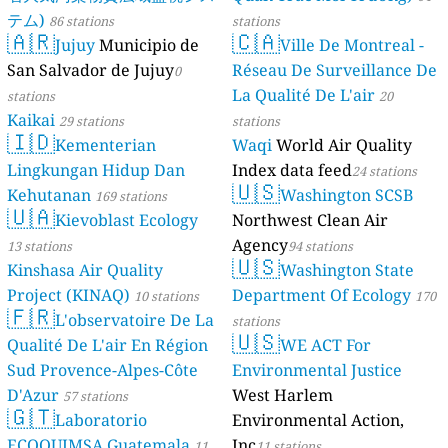
テム)
86 stations
stations
🇦🇷
🇨🇦
Jujuy
Municipio de
Ville De Montreal -
San Salvador de Jujuy
Réseau De Surveillance De
0
La Qualité De L'air
stations
20
Kaikai
29 stations
stations
🇮🇩
Kementerian
Waqi
World Air Quality
Lingkungan Hidup Dan
Index data feed
24 stations
🇺🇸
Kehutanan
Washington SCSB
169 stations
🇺🇦
Kievoblast Ecology
Northwest Clean Air
Agency
13 stations
94 stations
🇺🇸
Kinshasa Air Quality
Washington State
Project (KINAQ)
Department Of Ecology
10 stations
170
🇫🇷
L'observatoire De La
stations
🇺🇸
Qualité De L'air En Région
WE ACT For
Sud Provence-Alpes-Côte
Environmental Justice
D'Azur
West Harlem
57 stations
🇬🇹
Laboratorio
Environmental Action,
ECOQUIMSA Guatemala
Inc
11
11 stations