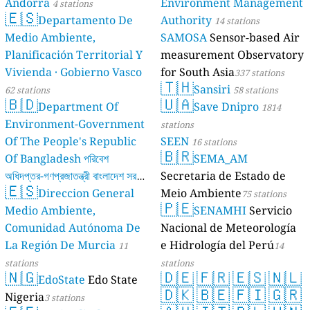
Andorra
Environment Management
4 stations
🇪🇸
Departamento De
Authority
14 stations
Medio Ambiente,
SAMOSA
Sensor-based Air
Planificación Territorial Y
measurement Observatory
Vivienda · Gobierno Vasco
for South Asia
337 stations
🇹🇭
Sansiri
62 stations
58 stations
🇧🇩
🇺🇦
Department Of
Save Dnipro
1814
Environment-Government
stations
Of The People's Republic
SEEN
16 stations
🇧🇷
Of Bangladesh পরিবেশ
SEMA_AM
অধিদপ্তর-গণপ্রজাতন্ত্রী বাংলাদেশ সরকার
Secretaria de Estado de
🇪🇸
Direccion General
Meio Ambiente
17 stations
75 stations
🇵🇪
Medio Ambiente,
SENAMHI
Servicio
Comunidad Autónoma De
Nacional de Meteorología
La Región De Murcia
e Hidrología del Perú
11
14
stations
stations
🇳🇬
🇩🇪
🇫🇷
🇪🇸
🇳🇱
EdoState
Edo State
🇩🇰
🇧🇪
🇫🇮
🇬🇷
Nigeria
3 stations