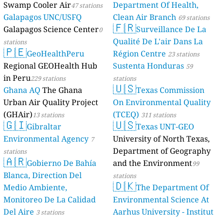
Swamp Cooler Air
Department Of Health,
47 stations
Galapagos UNC/USFQ
Clean Air Branch
69 stations
🇫🇷
Galapagos Science Center
Surveillance De La
0
Qualité De L'air Dans La
stations
🇵🇪
GeoHealthPeru
Région Centre
23 stations
Regional GEOHealth Hub
Sustenta Honduras
59
in Peru
229 stations
stations
🇺🇸
Ghana AQ
The Ghana
Texas Commission
Urban Air Quality Project
On Environmental Quality
(GHAir)
(TCEQ)
13 stations
311 stations
🇬🇮
🇺🇸
Gibraltar
Texas UNT-GEO
Environmental Agency
University of North Texas,
7
Department of Geography
stations
🇦🇷
Gobierno De Bahía
and the Environment
99
Blanca, Direction Del
stations
🇩🇰
Medio Ambiente,
The Department Of
Monitoreo De La Calidad
Environmental Science At
Del Aire
Aarhus University - Institut
3 stations