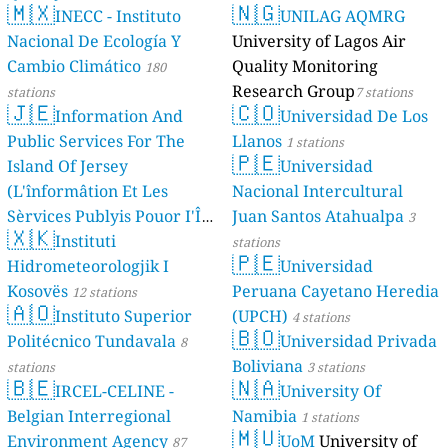
🇲🇽
🇳🇬
INECC - Instituto
UNILAG AQMRG
Nacional De Ecología Y
University of Lagos Air
Cambio Climático
Quality Monitoring
180
Research Group
stations
7 stations
🇯🇪
🇨🇴
Information And
Universidad De Los
Public Services For The
Llanos
1 stations
🇵🇪
Island Of Jersey
Universidad
(L'înformâtion Et Les
Nacional Intercultural
Sèrvices Publyis Pouor I'Île
Juan Santos Atahualpa
3
🇽🇰
Dé Jèrri)
Instituti
2 stations
stations
🇵🇪
Hidrometeorologjik I
Universidad
Kosovës
Peruana Cayetano Heredia
12 stations
🇦🇴
Instituto Superior
(UPCH)
4 stations
🇧🇴
Politécnico Tundavala
Universidad Privada
8
Boliviana
stations
3 stations
🇧🇪
🇳🇦
IRCEL-CELINE -
University Of
Belgian Interregional
Namibia
1 stations
🇲🇺
Environment Agency
UoM
University of
87