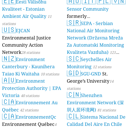
🇪🇪
🇦🇺
🇮🇹
🇵🇱
🇻🇳
Eesti Välisõhu
Kvaliteet - Estonian
Sensor Community
Ambient Air Quality
formerly
11
🇸🇷
luftdaten.info
SEPA - Serbian
stations
35808 stations
🇺🇸
EJCAN
National Air Monitoring
Environmental Justice
Network (Državna Mreža
Community Action
Za Automatski Monitoring
Network
Kvaliteta Vazduha)
28 stations
121
🇳🇿
🇸🇨
Environment
Seychelles Air
stations
Canterbury - Kaunihera
Monitoring
12 stations
🇬🇩
Taiao Ki Waitaha
SGU-GND
St.
10 stations
🇦🇺
Environment
George’s University
14
Protection Authority | EPA
stations
🇨🇳
Victoria
Shenzhen
40 stations
🇨🇦
Environnement Au
Environment Network (深
Québec
圳人居环境网)
42 stations
81 stations
🇨🇦
🇨🇱
EnvironnementQc
Sistema Nacional De
Environnement Québec
Calidad Del Aire En Chile
4