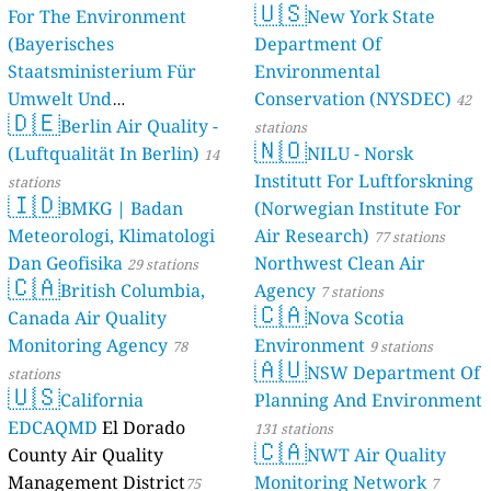
🇺🇸
For The Environment
New York State
(Bayerisches
Department Of
Staatsministerium Für
Environmental
Umwelt Und
Conservation (NYSDEC)
42
🇩🇪
Berlin Air Quality -
Verbraucherschutz) - LfU
stations
🇳🇴
(Luftqualität In Berlin)
NILU - Norsk
46 stations
14
Institutt For Luftforskning
stations
🇮🇩
BMKG | Badan
(Norwegian Institute For
Meteorologi, Klimatologi
Air Research)
77 stations
Dan Geofisika
Northwest Clean Air
29 stations
🇨🇦
British Columbia,
Agency
7 stations
🇨🇦
Canada Air Quality
Nova Scotia
Monitoring Agency
Environment
78
9 stations
🇦🇺
NSW Department Of
stations
🇺🇸
California
Planning And Environment
EDCAQMD
El Dorado
131 stations
🇨🇦
County Air Quality
NWT Air Quality
Management District
Monitoring Network
75
7