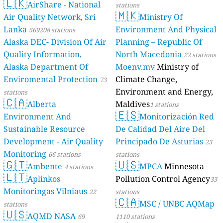
🇱🇰
AirShare - National
stations
🇲🇰
Air Quality Network, Sri
Ministry Of
Lanka
Environment And Physical
569208 stations
Alaska DEC- Division Of Air
Planning – Republic Of
Quality Information,
North Macedonia
22 stations
Alaska Department Of
Moenv.mv
Ministry of
Enviromental Protection
Climate Change,
73
Environment and Energy,
stations
🇨🇦
Alberta
Maldives
1 stations
🇪🇸
Environment And
Monitorización Red
Sustainable Resource
De Calidad Del Aire Del
Development - Air Quality
Principado De Asturias
23
Monitoring
66 stations
stations
🇬🇹
🇺🇸
Ambente
MPCA
Minnesota
4 stations
🇱🇹
Aplinkos
Pollution Control Agency
33
Monitoringas Vilniaus
22
stations
🇨🇦
MSC / UNBC AQMap
stations
🇺🇸
AQMD NASA
69
1110 stations