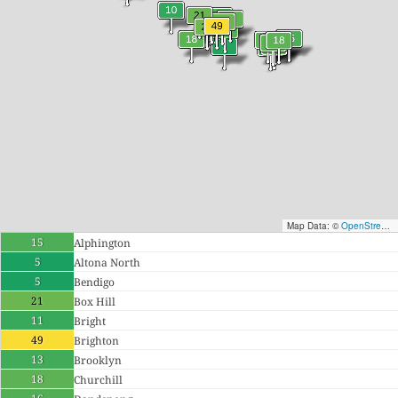
Map Data: ©
OpenStreetMap contributors
15
Alphington
5
Altona North
5
Bendigo
21
Box Hill
11
Bright
49
Brighton
13
Brooklyn
18
Churchill