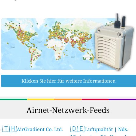
Klicken Sie hier für weitere Informationen
Airnet-Netzwerk-Feeds
🇹🇭
🇩🇪
AirGradient Co. Ltd.
Luftqualität | Nds.