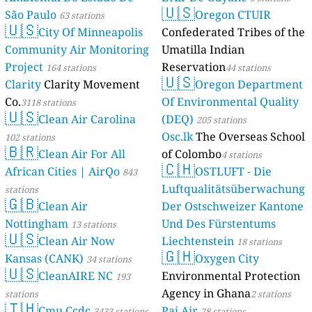
🇺🇸
São Paulo
Oregon CTUIR
63 stations
🇺🇸
City Of Minneapolis
Confederated Tribes of the
Community Air Monitoring
Umatilla Indian
Project
Reservation
164 stations
44 stations
🇺🇸
Clarity
Clarity Movement
Oregon Department
Co.
Of Environmental Quality
3118 stations
🇺🇸
Clean Air Carolina
(DEQ)
205 stations
Osc.lk
The Overseas School
102 stations
🇧🇷
Clean Air For All
of Colombo
4 stations
🇨🇭
African Cities | AirQo
OSTLUFT - Die
843
Luftqualitätsüberwachung
stations
🇬🇧
Clean Air
Der Ostschweizer Kantone
Nottingham
Und Des Fürstentums
13 stations
🇺🇸
Clean Air Now
Liechtenstein
18 stations
🇬🇭
Kansas (CANK)
Oxygen City
34 stations
🇺🇸
CleanAIRE NC
Environmental Protection
193
Agency in Ghana
stations
2 stations
🇹🇭
Cmu Ccdc
Pai Air
3433 stations
28 stations