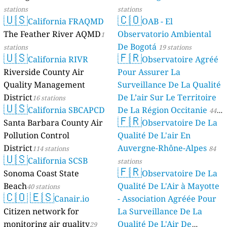
stations
stations
🇺🇸
🇨🇴
California FRAQMD
OAB - El
The Feather River AQMD
Observatorio Ambiental
1
De Bogotá
stations
19 stations
🇺🇸
🇫🇷
California RIVR
Observatoire Agréé
Riverside County Air
Pour Assurer La
Quality Management
Surveillance De La Qualité
District
De L’air Sur Le Territoire
16 stations
🇺🇸
California SBCAPCD
De La Région Occitanie
44
🇫🇷
Santa Barbara County Air
Observatoire De La
stations
Pollution Control
Qualité De L'air En
District
Auvergne-Rhône-Alpes
114 stations
84
🇺🇸
California SCSB
stations
🇫🇷
Sonoma Coast State
Observatoire De La
Beach
Qualité De L'Air à Mayotte
40 stations
🇨🇴
🇪🇸
Canair.io
- Association Agréée Pour
Citizen network for
La Surveillance De La
monitoring air quality
Qualité De L'Air De
29