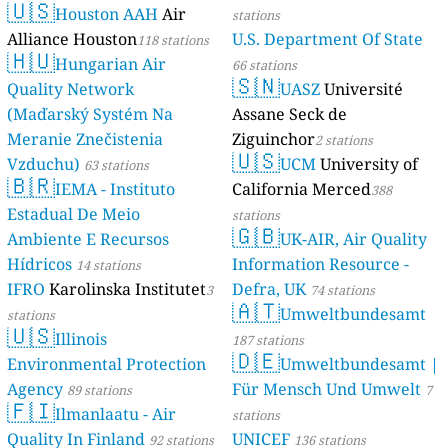
🇺🇸
Houston AAH
Air
stations
Alliance Houston
U.S. Department Of State
118 stations
🇭🇺
Hungarian Air
66 stations
🇸🇳
Quality Network
UASZ
Université
(Maďarský Systém Na
Assane Seck de
Meranie Znečistenia
Ziguinchor
2 stations
🇺🇸
Vzduchu)
UCM
University of
63 stations
🇧🇷
IEMA - Instituto
California Merced
388
Estadual De Meio
stations
🇬🇧
Ambiente E Recursos
UK-AIR, Air Quality
Hídricos
Information Resource -
14 stations
IFRO
Karolinska Institutet
Defra, UK
3
74 stations
🇦🇹
Umweltbundesamt
stations
🇺🇸
Illinois
187 stations
🇩🇪
Environmental Protection
Umweltbundesamt |
Agency
Für Mensch Und Umwelt
89 stations
7
🇫🇮
Ilmanlaatu - Air
stations
Quality In Finland
UNICEF
92 stations
136 stations