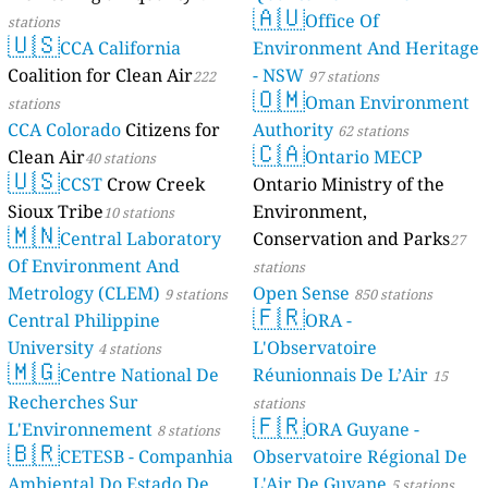
🇦🇺
Mayotte
Office Of
stations
4 stations
🇺🇸
CCA California
Environment And Heritage
Coalition for Clean Air
- NSW
222
97 stations
🇴🇲
Oman Environment
stations
CCA Colorado
Citizens for
Authority
62 stations
🇨🇦
Clean Air
Ontario MECP
40 stations
🇺🇸
CCST
Crow Creek
Ontario Ministry of the
Sioux Tribe
Environment,
10 stations
🇲🇳
Central Laboratory
Conservation and Parks
27
Of Environment And
stations
Metrology (CLEM)
Open Sense
9 stations
850 stations
🇫🇷
Central Philippine
ORA -
University
L'Observatoire
4 stations
🇲🇬
Centre National De
Réunionnais De L’Air
15
Recherches Sur
stations
🇫🇷
L'Environnement
ORA Guyane -
8 stations
🇧🇷
CETESB - Companhia
Observatoire Régional De
Ambiental Do Estado De
L'Air De Guyane
5 stations