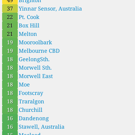
Mount Clear, Australia
14
Stawell, Australia
37
Yinnar Sensor, Australia
12
Yinnar Sensor, Australia
22
Pt. Cook
21
Box Hill
21
Melton
19
Mooroolbark
19
Melbourne CBD
18
GeelongSth.
18
Morwell Sth.
18
Morwell East
18
Moe
18
Footscray
18
Traralgon
18
Churchill
16
Dandenong
16
Stawell, Australia
15
Macleod