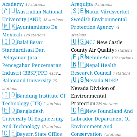
Academy
Arequipa
14 stations
0 stations
🇦🇺
🇸🇪
Australian National
Natur Vårdsverket -
University (ANU)
Swedish Environmental
38 stations
🇲🇽
Ayuntamiento De
Protection Agency
71
Mexicali
120 stations
stations
🇮🇩
🇺🇸
Balai Besar
NCC
New Castle
Standardisasi Dan
County Air Quality
5 stations
🇫🇷
Pelayanan Jasa
NebuleAir
192 stations
🇳🇵
Pencegahan Pencemaran
Nepal Health
Industri (BBSPJPPI)
Research Council
4152
7 stations
🇺🇸
Balamand University
Nevada NDEP
stations
25
Nevada Division of
stations
🇮🇩
Bandung Institute Of
Environmental
Technology (ITB)
Protection
2 stations
229 stations
🇧🇩
🇨🇦
Bangladesh
New Foundland And
University Of Engineering
Labrador Department Of
And Technology
Environment And
10 stations
🇩🇪
Bayern State Office
Conservation
7 stations