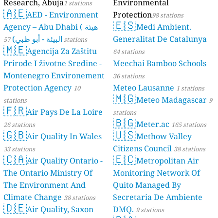
Research, Abuja
Environmental
1 stations
🇦🇪
AED - Environment
Protection
98 stations
🇪🇸
Agency – Abu Dhabi ( هيئة
Medi Ambient.
البيئة - أبو ظبي)
Generalitat De Catalunya
57 stations
🇲🇪
Agencija Za Zaštitu
64 stations
Prirode I životne Sredine -
Meechai Bamboo Schools
Montenegro Environement
36 stations
Protection Agency
Meteo Lausanne
10
1 stations
🇲🇬
Meteo Madagascar
stations
9
🇫🇷
Air Pays De La Loire
stations
🇧🇬
Meter.ac
26 stations
165 stations
🇬🇧
🇺🇸
Air Quality In Wales
Methow Valley
Citizens Council
33 stations
38 stations
🇨🇦
🇪🇨
Air Quality Ontario -
Metropolitan Air
The Ontario Ministry Of
Monitoring Network Of
The Environment And
Quito Managed By
Climate Change
Secretaria De Ambiente
38 stations
🇩🇪
Air Quality, Saxon
DMQ.
9 stations