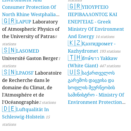
stations
🇬🇷
Consumer Protection Of
ΥΠΟΥΡΓΕΙΟ
North Rhine Westphalia
ΠΕΡΙΒΑΛΛΟΝΤΟΣ ΚΑΙ
🇬🇷
(Landesamt Für Natur,
LAPUP
Laboratory
ΕΝΕΡΓΕΙΑΣ - Greek
Umwelt Und
of Atmospheric Physics of
Ministry Of Environment
Verbraucherschutz NRW)
the University of Patras
And Energy
8
14 stations
🇰🇿
Қазгидромет -
61 stations
stations
🇸🇳
LASOMED
Kazhydromet
193 stations
🇹🇭
Université Gaston Berger
ยักษ์ขาว Yakkaw
1
(White Giant)
stations
447 stations
🇸🇳
🇺🇸
LPAOSF
Laboratoire
საქართველოს
de Recherche dans le
გარემოს დაცვისა და
domaine du Climat, de
სოფლის მეურნეობის
l'Atmosphére et de
სამინისტრო - Ministry Of
l'Océanographie
Environment Protection
2 stations
🇩🇪
Luftqualität In
And Agriculture Of
Schleswig-Holstein
Georgia
15
16 stations
stations