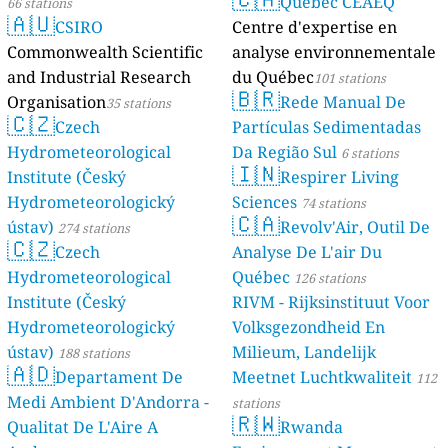
Québec CEAEQ
66 stations
🇦🇺
CSIRO
Centre d'expertise en
Commonwealth Scientific
analyse environnementale
and Industrial Research
du Québec
101 stations
🇧🇷
Organisation
Rede Manual De
35 stations
🇨🇿
Czech
Partículas Sedimentadas
Hydrometeorological
Da Região Sul
6 stations
🇮🇳
Institute (Český
Respirer Living
Hydrometeorologický
Sciences
74 stations
🇨🇦
ústav)
Revolv'Air, Outil De
274 stations
🇨🇿
Czech
Analyse De L'air Du
Hydrometeorological
Québec
126 stations
Institute (Český
RIVM - Rijksinstituut Voor
Hydrometeorologický
Volksgezondheid En
ústav)
Milieum, Landelijk
188 stations
🇦🇩
Departament De
Meetnet Luchtkwaliteit
112
Medi Ambient D'Andorra -
stations
🇷🇼
Qualitat De L'Aire A
Rwanda