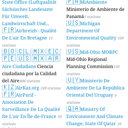
🇵🇦
State Office (Luftqualität
MiAmbiente
Sächsisches Landesamt
Ministerio de Ambiente de
Für Umwelt,
Panamá
5 stations
🇺🇸
Landwirtschaft Und
Michigan
🇫🇷
Geologie)
Airbreizh - Qualité
Department Of
50 stations
De L'air En Bretagne
Environmental Quality
13
109
stations
stations
🇧🇴
🇨🇱
🇲🇽
🇪🇨
🇺🇸
Mid-Ohio MORPC
🇵🇪
🇺🇸
🇲🇽
🇦🇷
Mid-Ohio Regional
Aire Ciudadano
Ciencia
Planning Commission
150
ciudadana por la Calidad
stations
🇺🇾
del Aire
Ministerio De
806 stations
🇰🇿
AirKaz.org
Ambiente De La República
249 stations
🇫🇷
AirParif -
Oriental Del Uruguay
6
Association De
stations
🇶🇦
Surveillance De La Qualité
Ministry Of
De L'air En Île-de-France
Environment And Climate
39
Change, State Of Qatar
stations
16