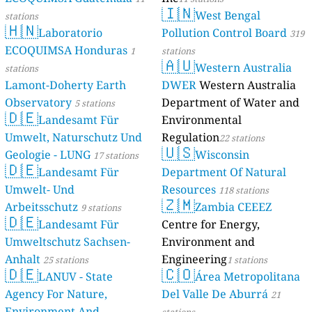
🇮🇳
West Bengal
stations
🇭🇳
Laboratorio
Pollution Control Board
319
ECOQUIMSA Honduras
1
stations
🇦🇺
Western Australia
stations
Lamont-Doherty Earth
DWER
Western Australia
Observatory
Department of Water and
5 stations
🇩🇪
Landesamt Für
Environmental
Umwelt, Naturschutz Und
Regulation
22 stations
🇺🇸
Geologie - LUNG
Wisconsin
17 stations
🇩🇪
Landesamt Für
Department Of Natural
Umwelt- Und
Resources
118 stations
🇿🇲
Arbeitsschutz
Zambia CEEEZ
9 stations
🇩🇪
Landesamt Für
Centre for Energy,
Umweltschutz Sachsen-
Environment and
Anhalt
Engineering
25 stations
1 stations
🇩🇪
🇨🇴
LANUV - State
Área Metropolitana
Agency For Nature,
Del Valle De Aburrá
21
Environment And