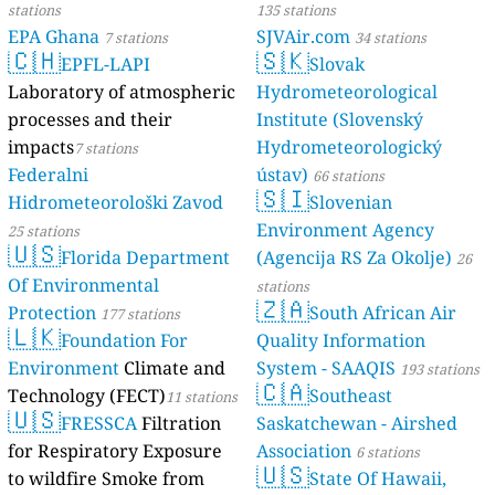
stations
135 stations
EPA Ghana
SJVAir.com
7 stations
34 stations
🇨🇭
🇸🇰
EPFL-LAPI
Slovak
Laboratory of atmospheric
Hydrometeorological
processes and their
Institute (Slovenský
impacts
Hydrometeorologický
7 stations
Federalni
ústav)
66 stations
🇸🇮
Hidrometeorološki Zavod
Slovenian
Environment Agency
25 stations
🇺🇸
Florida Department
(Agencija RS Za Okolje)
26
Of Environmental
stations
🇿🇦
Protection
South African Air
177 stations
🇱🇰
Foundation For
Quality Information
Environment
Climate and
System - SAAQIS
193 stations
🇨🇦
Technology (FECT)
Southeast
11 stations
🇺🇸
FRESSCA
Filtration
Saskatchewan - Airshed
for Respiratory Exposure
Association
6 stations
🇺🇸
to wildfire Smoke from
State Of Hawaii,