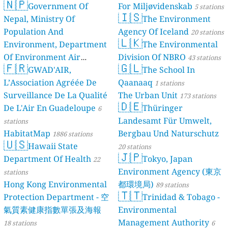
🇳🇵
Government Of
For Miljøvidenskab
5 stations
🇮🇸
Nepal, Ministry Of
The Environment
Population And
Agency Of Iceland
20 stations
🇱🇰
Environment, Department
The Environmental
Of Environment Air
Division Of NBRO
43 stations
🇫🇷
🇬🇱
Quality Monitoring
GWAD'AIR,
The School In
30
L’Association Agréée De
Qaanaaq
stations
1 stations
Surveillance De La Qualité
The Urban Unit
173 stations
🇩🇪
De L'Air En Guadeloupe
Thüringer
6
Landesamt Für Umwelt,
stations
HabitatMap
Bergbau Und Naturschutz
1886 stations
🇺🇸
Hawaii State
20 stations
🇯🇵
Department Of Health
Tokyo, Japan
22
Environment Agency (東京
stations
Hong Kong Environmental
都環境局)
89 stations
🇹🇹
Protection Department - 空
Trinidad & Tobago -
氣質素健康指數單張及海報
Environmental
Management Authority
18 stations
6