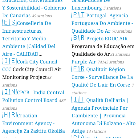
Educación, Universidades
Grand-duché De
Y Sostenibilidad - Gobierno
Luxembourg
5 stations
🇵🇹
De Canarias
Portugal -Agencia
49 stations
🇪🇸
Conselleria De
Portuguesa Do Ambiente -
Infraestructuras,
Qualidade Do Ar
70 stations
🇧🇷
Territorio Y Medio
Projeto EDUC.AIR
Ambiente (Calidad Del
Programa de Educação em
Aire - CALIDAD
Qualidade do Ar
31 stations
🇮🇪
AMBIENTAL)
Cork City Council
Purple Air
23 stations
74145 stations
🇫🇷
CCC
Cork City Council Air
Qualitair Région
Monitoring Project
Corse - Surveillance De La
53
Qualité De L'air En Corse
stations
7
🇮🇳
CPCB - India Central
stations
🇮🇹
Pollution Control Board
Qualità Dell’aria |
586
Agenzia Provinciale Per
stations
🇭🇷
Croatian
L'ambiente | Provincia
Environment Agency -
Autonoma Di Bolzano - Alto
Agencija Za Zaštitu Okoliša
Adige
14 stations
🇨🇦