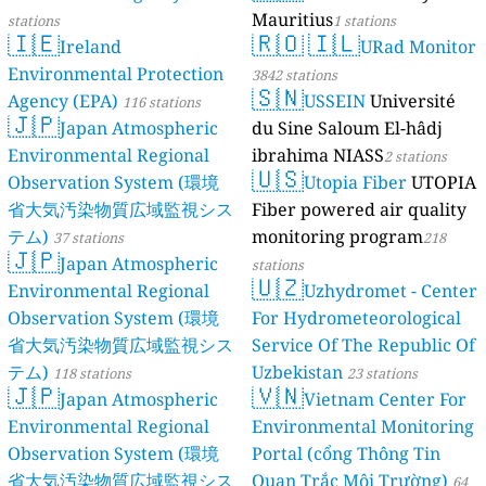
Mauritius
stations
1 stations
🇮🇪
🇷🇴
🇮🇱
Ireland
URad Monitor
Environmental Protection
3842 stations
🇸🇳
Agency (EPA)
USSEIN
Université
116 stations
🇯🇵
Japan Atmospheric
du Sine Saloum El-hâdj
Environmental Regional
ibrahima NIASS
2 stations
🇺🇸
Observation System (環境
Utopia Fiber
UTOPIA
省大気汚染物質広域監視シス
Fiber powered air quality
テム)
monitoring program
37 stations
218
🇯🇵
Japan Atmospheric
stations
🇺🇿
Environmental Regional
Uzhydromet - Center
Observation System (環境
For Hydrometeorological
省大気汚染物質広域監視シス
Service Of The Republic Of
テム)
Uzbekistan
118 stations
23 stations
🇯🇵
🇻🇳
Japan Atmospheric
Vietnam Center For
Environmental Regional
Environmental Monitoring
Observation System (環境
Portal (cổng Thông Tin
省大気汚染物質広域監視シス
Quan Trắc Môi Trường)
64