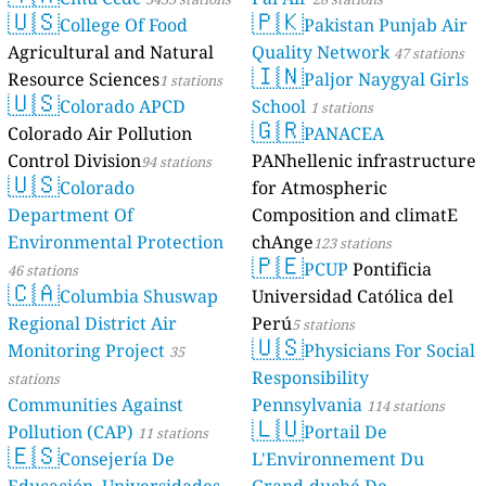
🇺🇸
🇵🇰
College Of Food
Pakistan Punjab Air
Agricultural and Natural
Quality Network
47 stations
🇮🇳
Resource Sciences
Paljor Naygyal Girls
1 stations
🇺🇸
Colorado APCD
School
1 stations
🇬🇷
Colorado Air Pollution
PANACEA
Control Division
PANhellenic infrastructure
94 stations
🇺🇸
Colorado
for Atmospheric
Department Of
Composition and climatE
Environmental Protection
chAnge
123 stations
🇵🇪
PCUP
Pontificia
46 stations
🇨🇦
Columbia Shuswap
Universidad Católica del
Regional District Air
Perú
5 stations
🇺🇸
Monitoring Project
Physicians For Social
35
Responsibility
stations
Communities Against
Pennsylvania
114 stations
🇱🇺
Pollution (CAP)
Portail De
11 stations
🇪🇸
Consejería De
L'Environnement Du