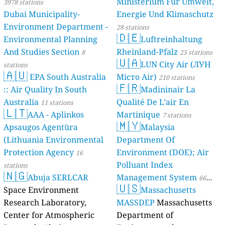
Ministerium Für Umwelt,
3978 stations
Dubai Municipality-
Energie Und Klimaschutz
Environment Department -
28 stations
🇩🇪
Environmental Planning
Luftreinhaltung
And Studies Section
Rheinland-Pfalz
8
25 stations
🇺🇦
LUN City Air (ЛУН
stations
🇦🇺
EPA South Australia
Місто Air)
210 stations
🇫🇷
:: Air Quality In South
Madininair La
Australia
Qualité De L’air En
11 stations
🇱🇹
AAA - Aplinkos
Martinique
7 stations
🇲🇾
Apsaugos Agentūra
Malaysia
(Lithuania Environmental
Department Of
Protection Agency
Environment (DOE); Air
16
Polluant Index
stations
🇳🇬
Abuja SERLCAR
Management System
66
🇺🇸
Space Environment
Massachusetts
stations
Research Laboratory,
MASSDEP
Massachusetts
Center for Atmospheric
Department of