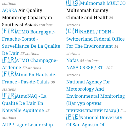
🇺🇸
Multnomah MULTCO
stations
AQSEA
Air Quality
Multnomah County
Monitoring Capacity in
Climate and Health
20
Southeast Asia
85 stations
stations
🇫🇷
🇨🇭
ATMO Bourgogne-
NABEL / FOEN -
Franche-Comté -
Switzerland Federal Office
Surveillance De La Qualite
For The Environment
14
De L’air
23 stations
stations
🇫🇷
ATMO Champagne-
Nafas
84 stations
Ardenne
NASA CSESP / RTI
50 stations
207
🇫🇷
Atmo En Hauts-de-
stations
France - Pas-de-Calais
National Agency For
38
Meteorology And
stations
🇫🇷
AtmoNAQ - La
Environmental Monitoring
Qualité De L’air En
(Цаг уур орчны
Nouvelle Aquitaine
шинжилгээний газар )
46
21
🇵🇪
National University
stations
stations
AUPP Liger Leadership
Of San Agustin Of