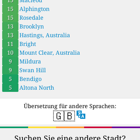
15
Alphington
15
Rosedale
13
Brooklyn
13
Hastings, Australia
11
Bright
10
Mount Clear, Australia
9
Mildura
9
Swan Hill
5
Bendigo
5
Altona North
Übersetzung für andere Sprachen:
🇬🇧
Suchen Sie eine andere Stadt?