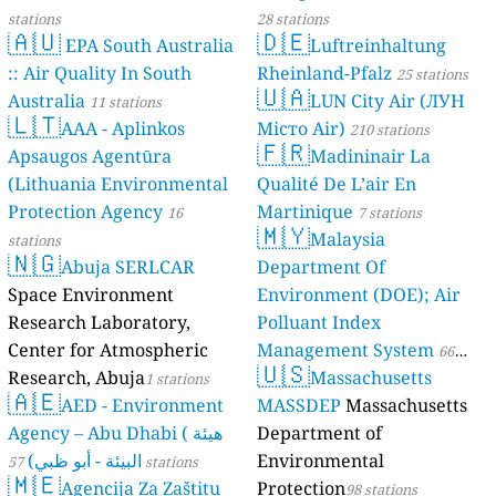
stations
28 stations
🇦🇺
🇩🇪
EPA South Australia
Luftreinhaltung
:: Air Quality In South
Rheinland-Pfalz
25 stations
🇺🇦
Australia
LUN City Air (ЛУН
11 stations
🇱🇹
AAA - Aplinkos
Місто Air)
210 stations
🇫🇷
Apsaugos Agentūra
Madininair La
(Lithuania Environmental
Qualité De L’air En
Protection Agency
Martinique
16
7 stations
🇲🇾
Malaysia
stations
🇳🇬
Abuja SERLCAR
Department Of
Space Environment
Environment (DOE); Air
Research Laboratory,
Polluant Index
Center for Atmospheric
Management System
66
🇺🇸
Research, Abuja
Massachusetts
1 stations
stations
🇦🇪
AED - Environment
MASSDEP
Massachusetts
Agency – Abu Dhabi ( هيئة
Department of
البيئة - أبو ظبي)
Environmental
57 stations
🇲🇪
Agencija Za Zaštitu
Protection
98 stations