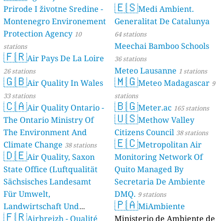
🇪🇸
Prirode I životne Sredine -
Medi Ambient.
Montenegro Environement
Generalitat De Catalunya
Protection Agency
10
64 stations
Meechai Bamboo Schools
stations
🇫🇷
Air Pays De La Loire
36 stations
Meteo Lausanne
26 stations
1 stations
🇬🇧
🇲🇬
Air Quality In Wales
Meteo Madagascar
9
33 stations
stations
🇨🇦
🇧🇬
Air Quality Ontario -
Meter.ac
165 stations
🇺🇸
The Ontario Ministry Of
Methow Valley
The Environment And
Citizens Council
38 stations
🇪🇨
Climate Change
Metropolitan Air
38 stations
🇩🇪
Air Quality, Saxon
Monitoring Network Of
State Office (Luftqualität
Quito Managed By
Sächsisches Landesamt
Secretaria De Ambiente
Für Umwelt,
DMQ.
9 stations
🇵🇦
Landwirtschaft Und
MiAmbiente
🇫🇷
Geologie)
Airbreizh - Qualité
Ministerio de Ambiente de
50 stations