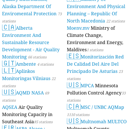
Alaska Department Of
Environment And Physical
Enviromental Protection
Planning – Republic Of
73
North Macedonia
stations
22 stations
🇨🇦
Alberta
Moenv.mv
Ministry of
Environment And
Climate Change,
Sustainable Resource
Environment and Energy,
Development - Air Quality
Maldives
1 stations
🇪🇸
Monitoring
Monitorización Red
66 stations
🇬🇹
Ambente
De Calidad Del Aire Del
4 stations
🇱🇹
Aplinkos
Principado De Asturias
23
Monitoringas Vilniaus
22
stations
🇺🇸
MPCA
Minnesota
stations
🇺🇸
AQMD NASA
Pollution Control Agency
69
33
stations
stations
🇨🇦
AQSEA
Air Quality
MSC / UNBC AQMap
Monitoring Capacity in
1110 stations
🇺🇸
Southeast Asia
Multnomah MULTCO
85 stations
🇫🇷
ASPA Alsace :
Multnomah County