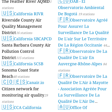
🇨🇴
The Feather River AQMD
OAB - El
1
Observatorio Ambiental
stations
🇺🇸
California RIVR
De Bogotá
19 stations
🇫🇷
Riverside County Air
Observatoire Agréé
Quality Management
Pour Assurer La
District
Surveillance De La Qualité
16 stations
🇺🇸
California SBCAPCD
De L’air Sur Le Territoire
Santa Barbara County Air
De La Région Occitanie
44
🇫🇷
Pollution Control
Observatoire De La
stations
District
Qualité De L'air En
115 stations
🇺🇸
California SCSB
Auvergne-Rhône-Alpes
84
Sonoma Coast State
stations
🇫🇷
Beach
Observatoire De La
40 stations
🇨🇴
🇪🇸
Canair.io
Qualité De L'Air à Mayotte
Citizen network for
- Association Agréée Pour
monitoring air quality
La Surveillance De La
29
Qualité De L'Air De
stations
🇺🇸
🇦🇺
CCA California
Mayotte
Office Of
4 stations