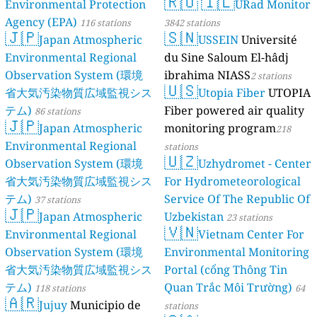
🇷🇴
🇮🇱
Environmental Protection
URad Monitor
Agency (EPA)
116 stations
3842 stations
🇯🇵
🇸🇳
Japan Atmospheric
USSEIN
Université
Environmental Regional
du Sine Saloum El-hâdj
Observation System (環境
ibrahima NIASS
2 stations
🇺🇸
省大気汚染物質広域監視シス
Utopia Fiber
UTOPIA
テム)
Fiber powered air quality
86 stations
🇯🇵
Japan Atmospheric
monitoring program
218
Environmental Regional
stations
🇺🇿
Observation System (環境
Uzhydromet - Center
省大気汚染物質広域監視シス
For Hydrometeorological
テム)
Service Of The Republic Of
37 stations
🇯🇵
Japan Atmospheric
Uzbekistan
23 stations
🇻🇳
Environmental Regional
Vietnam Center For
Observation System (環境
Environmental Monitoring
省大気汚染物質広域監視シス
Portal (cổng Thông Tin
テム)
Quan Trắc Môi Trường)
118 stations
64
🇦🇷
Jujuy
Municipio de
stations