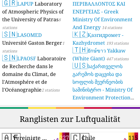
🇬🇷
(Landesamt Für Natur,
LAPUP
Laboratory
ΠΕΡΙΒΑΛΛΟΝΤΟΣ ΚΑΙ
Umwelt Und
of Atmospheric Physics of
ΕΝΕΡΓΕΙΑΣ - Greek
Verbraucherschutz NRW)
the University of Patras
Ministry Of Environment
8
And Energy
61 stations
stations
14 stations
🇸🇳
🇰🇿
LASOMED
Қазгидромет -
Université Gaston Berger
Kazhydromet
1
193 stations
🇹🇭
ยักษ์ขาว Yakkaw
stations
🇸🇳
LPAOSF
Laboratoire
(White Giant)
447 stations
🇺🇸
de Recherche dans le
საქართველოს
domaine du Climat, de
გარემოს დაცვისა და
l'Atmosphére et de
სოფლის მეურნეობის
l'Océanographie
სამინისტრო - Ministry Of
2 stations
Environment Protection
And Agriculture Of
Georgia
16 stations
Ranglisten zur Luftqualität
🇦🇪
🇨🇱
227
115
Vereinigte Arabische Emirate
Chile