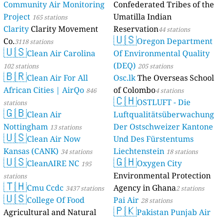
Community Air Monitoring
Confederated Tribes of the
Project
Umatilla Indian
165 stations
Clarity
Clarity Movement
Reservation
44 stations
🇺🇸
Co.
Oregon Department
3118 stations
🇺🇸
Clean Air Carolina
Of Environmental Quality
(DEQ)
102 stations
205 stations
🇧🇷
Clean Air For All
Osc.lk
The Overseas School
African Cities | AirQo
of Colombo
846
4 stations
🇨🇭
OSTLUFT - Die
stations
🇬🇧
Clean Air
Luftqualitätsüberwachung
Nottingham
Der Ostschweizer Kantone
13 stations
🇺🇸
Clean Air Now
Und Des Fürstentums
Kansas (CANK)
Liechtenstein
34 stations
18 stations
🇺🇸
🇬🇭
CleanAIRE NC
Oxygen City
195
Environmental Protection
stations
🇹🇭
Cmu Ccdc
Agency in Ghana
3437 stations
2 stations
🇺🇸
College Of Food
Pai Air
28 stations
🇵🇰
Agricultural and Natural
Pakistan Punjab Air