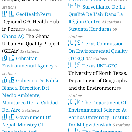
🇫🇷
Surveillance De La
stations
🇵🇪
GeoHealthPeru
Qualité De L'air Dans La
Regional GEOHealth Hub
Région Centre
23 stations
in Peru
Sustenta Honduras
229 stations
59
Ghana AQ
The Ghana
stations
🇺🇸
Urban Air Quality Project
Texas Commission
(GHAir)
On Environmental Quality
13 stations
🇬🇮
Gibraltar
(TCEQ)
311 stations
🇺🇸
Environmental Agency
Texas UNT-GEO
7
University of North Texas,
stations
🇦🇷
Gobierno De Bahía
Department of Geography
Blanca, Direction Del
and the Environment
99
Medio Ambiente,
stations
🇩🇰
Monitoreo De La Calidad
The Department Of
Del Aire
Environmental Science At
3 stations
🇳🇵
Government Of
Aarhus University - Institut
Nepal, Ministry Of
For Miljøvidenskab
5 stations
🇮🇸