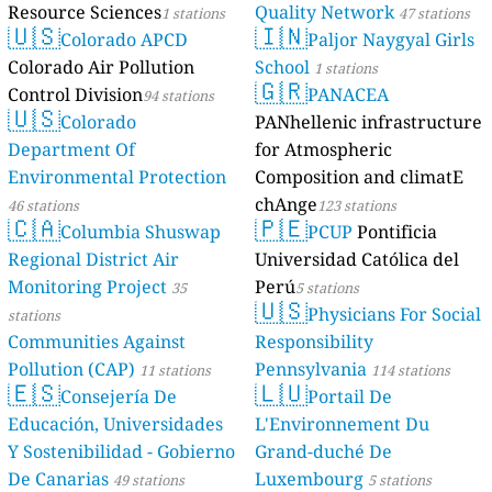
Resource Sciences
Quality Network
1 stations
47 stations
🇺🇸
🇮🇳
Colorado APCD
Paljor Naygyal Girls
Colorado Air Pollution
School
1 stations
🇬🇷
Control Division
PANACEA
94 stations
🇺🇸
Colorado
PANhellenic infrastructure
Department Of
for Atmospheric
Environmental Protection
Composition and climatE
chAnge
46 stations
123 stations
🇨🇦
🇵🇪
Columbia Shuswap
PCUP
Pontificia
Regional District Air
Universidad Católica del
Monitoring Project
Perú
35
5 stations
🇺🇸
Physicians For Social
stations
Communities Against
Responsibility
Pollution (CAP)
Pennsylvania
11 stations
114 stations
🇪🇸
🇱🇺
Consejería De
Portail De
Educación, Universidades
L'Environnement Du
Y Sostenibilidad - Gobierno
Grand-duché De
De Canarias
Luxembourg
49 stations
5 stations