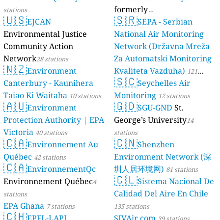
formerly
stations
🇺🇸
🇸🇷
EJCAN
luftdaten.info
SEPA - Serbian
35819 stations
Environmental Justice
National Air Monitoring
Community Action
Network (Državna Mreža
Network
Za Automatski Monitoring
28 stations
🇳🇿
Environment
Kvaliteta Vazduha)
121
🇸🇨
Canterbury - Kaunihera
Seychelles Air
stations
Taiao Ki Waitaha
Monitoring
10 stations
12 stations
🇦🇺
🇬🇩
Environment
SGU-GND
St.
Protection Authority | EPA
George’s University
14
Victoria
40 stations
stations
🇨🇦
🇨🇳
Environnement Au
Shenzhen
Québec
Environment Network (深
42 stations
🇨🇦
EnvironnementQc
圳人居环境网)
81 stations
🇨🇱
Environnement Québec
Sistema Nacional De
4
Calidad Del Aire En Chile
stations
EPA Ghana
7 stations
135 stations
🇨🇭
EPFL-LAPI
SJVAir.com
39 stations