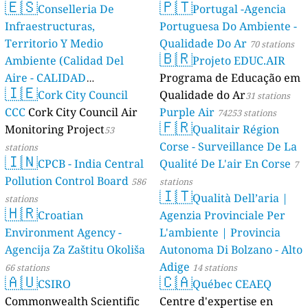
🇪🇸
🇵🇹
Conselleria De
Portugal -Agencia
Infraestructuras,
Portuguesa Do Ambiente -
Territorio Y Medio
Qualidade Do Ar
70 stations
🇧🇷
Ambiente (Calidad Del
Projeto EDUC.AIR
Aire - CALIDAD
Programa de Educação em
🇮🇪
AMBIENTAL)
Cork City Council
Qualidade do Ar
23 stations
31 stations
CCC
Cork City Council Air
Purple Air
74253 stations
🇫🇷
Monitoring Project
Qualitair Région
53
Corse - Surveillance De La
stations
🇮🇳
CPCB - India Central
Qualité De L'air En Corse
7
Pollution Control Board
586
stations
🇮🇹
Qualità Dell’aria |
stations
🇭🇷
Croatian
Agenzia Provinciale Per
Environment Agency -
L'ambiente | Provincia
Agencija Za Zaštitu Okoliša
Autonoma Di Bolzano - Alto
Adige
66 stations
14 stations
🇦🇺
🇨🇦
CSIRO
Québec CEAEQ
Commonwealth Scientific
Centre d'expertise en