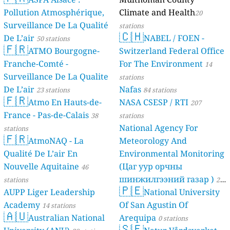
Pollution Atmosphérique,
Climate and Health
20
Surveillance De La Qualité
stations
🇨🇭
De L’air
NABEL / FOEN -
50 stations
🇫🇷
ATMO Bourgogne-
Switzerland Federal Office
Franche-Comté -
For The Environment
14
Surveillance De La Qualite
stations
De L’air
Nafas
23 stations
84 stations
🇫🇷
Atmo En Hauts-de-
NASA CSESP / RTI
207
France - Pas-de-Calais
38
stations
National Agency For
stations
🇫🇷
AtmoNAQ - La
Meteorology And
Qualité De L’air En
Environmental Monitoring
Nouvelle Aquitaine
(Цаг уур орчны
46
шинжилгээний газар )
stations
21
🇵🇪
AUPP Liger Leadership
National University
stations
Academy
Of San Agustin Of
14 stations
🇦🇺
Australian National
Arequipa
0 stations
🇸🇪