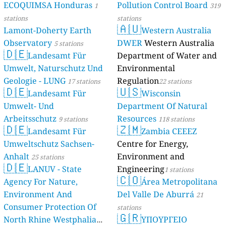
ECOQUIMSA Honduras
Pollution Control Board
1
319
stations
stations
🇦🇺
Lamont-Doherty Earth
Western Australia
Observatory
DWER
Western Australia
5 stations
🇩🇪
Landesamt Für
Department of Water and
Umwelt, Naturschutz Und
Environmental
Geologie - LUNG
Regulation
17 stations
22 stations
🇩🇪
🇺🇸
Landesamt Für
Wisconsin
Umwelt- Und
Department Of Natural
Arbeitsschutz
Resources
9 stations
118 stations
🇩🇪
🇿🇲
Landesamt Für
Zambia CEEEZ
Umweltschutz Sachsen-
Centre for Energy,
Anhalt
Environment and
25 stations
🇩🇪
LANUV - State
Engineering
1 stations
🇨🇴
Agency For Nature,
Área Metropolitana
Environment And
Del Valle De Aburrá
21
Consumer Protection Of
stations
🇬🇷
North Rhine Westphalia
ΥΠΟΥΡΓΕΙΟ