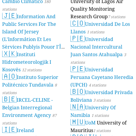
Cambio Climático
University of Lagos Air
180
Quality Monitoring
stations
🇯🇪
Information And
Research Group
7 stations
🇨🇴
Public Services For The
Universidad De Los
Island Of Jersey
Llanos
1 stations
🇵🇪
(L'înformâtion Et Les
Universidad
Sèrvices Publyis Pouor I'Île
Nacional Intercultural
🇽🇰
Dé Jèrri)
Instituti
Juan Santos Atahualpa
2 stations
3
Hidrometeorologjik I
stations
🇵🇪
Kosovës
Universidad
12 stations
🇦🇴
Instituto Superior
Peruana Cayetano Heredia
Politécnico Tundavala
(UPCH)
8
4 stations
🇧🇴
Universidad Privada
stations
🇧🇪
IRCEL-CELINE -
Boliviana
3 stations
🇳🇦
Belgian Interregional
University Of
Environment Agency
Namibia
87
1 stations
🇲🇺
UoM
University of
stations
🇮🇪
Ireland
Mauritius
1 stations