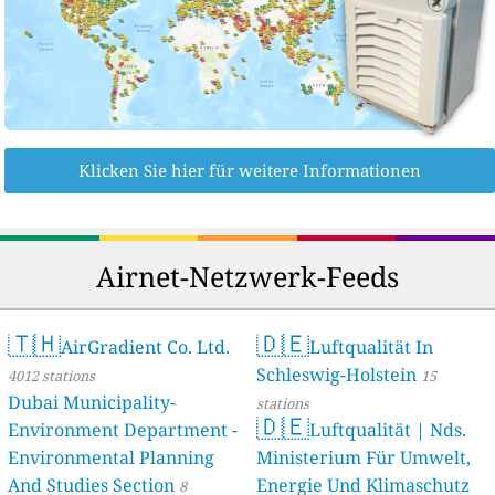
Klicken Sie hier für weitere Informationen
Airnet-Netzwerk-Feeds
🇹🇭
🇩🇪
AirGradient Co. Ltd.
Luftqualität In
Schleswig-Holstein
4012 stations
15
Dubai Municipality-
stations
🇩🇪
Environment Department -
Luftqualität | Nds.
Environmental Planning
Ministerium Für Umwelt,
And Studies Section
Energie Und Klimaschutz
8