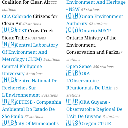
Coalition for Clean Air
Environment And Heritage
222
- NSW
stations
97 stations
🇴🇲
CCA Colorado
Citizens for
Oman Environment
Clean Air
Authority
40 stations
62 stations
🇺🇸
🇨🇦
CCST
Crow Creek
Ontario MECP
Sioux Tribe
Ontario Ministry of the
10 stations
🇲🇳
Central Laboratory
Environment,
Of Environment And
Conservation and Parks
27
Metrology (CLEM)
9 stations
stations
Central Philippine
Open Sense
850 stations
🇫🇷
University
ORA -
4 stations
🇲🇬
Centre National De
L'Observatoire
Recherches Sur
Réunionnais De L’Air
15
L'Environnement
8 stations
stations
🇧🇷
🇫🇷
CETESB - Companhia
ORA Guyane -
Ambiental Do Estado De
Observatoire Régional De
São Paulo
L'Air De Guyane
63 stations
5 stations
🇺🇸
🇺🇸
City Of Minneapolis
Oregon CTUIR