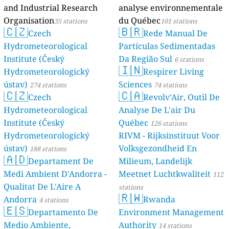
and Industrial Research
analyse environnementale
Organisation
du Québec
35 stations
101 stations
🇨🇿
🇧🇷
Czech
Rede Manual De
Hydrometeorological
Partículas Sedimentadas
Institute (Český
Da Região Sul
6 stations
🇮🇳
Hydrometeorologický
Respirer Living
ústav)
Sciences
274 stations
74 stations
🇨🇿
🇨🇦
Czech
Revolv'Air, Outil De
Hydrometeorological
Analyse De L'air Du
Institute (Český
Québec
126 stations
Hydrometeorologický
RIVM - Rijksinstituut Voor
ústav)
Volksgezondheid En
188 stations
🇦🇩
Departament De
Milieum, Landelijk
Medi Ambient D'Andorra -
Meetnet Luchtkwaliteit
112
Qualitat De L'Aire A
stations
🇷🇼
Andorra
Rwanda
4 stations
🇪🇸
Departamento De
Environment Management
Medio Ambiente,
Authority
14 stations