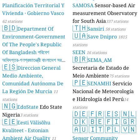
Planificación Territorial Y
SAMOSA
Sensor-based Air
Vivienda · Gobierno Vasco
measurement Observatory
for South Asia
62 stations
337 stations
🇧🇩
🇹🇭
Department Of
Sansiri
58 stations
🇺🇦
Environment-Government
Save Dnipro
1815
Of The People's Republic
stations
Of Bangladesh পরিবেশ
SEEN
16 stations
🇧🇷
অধিদপ্তর-গণপ্রজাতন্ত্রী বাংলাদেশ সরকার
SEMA_AM
🇪🇸
Direccion General
Secretaria de Estado de
17 stations
Medio Ambiente,
Meio Ambiente
75 stations
🇵🇪
Comunidad Autónoma De
SENAMHI
Servicio
La Región De Murcia
Nacional de Meteorología
11
e Hidrología del Perú
stations
14
🇳🇬
EdoState
Edo State
stations
🇩🇪
🇫🇷
🇪🇸
🇳🇱
Nigeria
3 stations
🇪🇪
🇩🇰
🇧🇪
🇫🇮
🇬🇷
Eesti Välisõhu
🇦🇺
🇮🇹
🇵🇱
🇻🇳
Kvaliteet - Estonian
Ambient Air Quality
Sensor Community
11