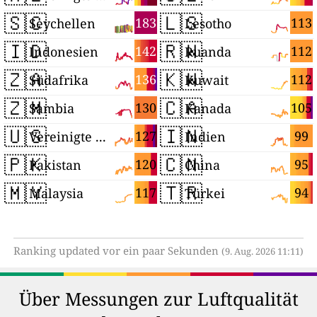
🇸🇨
🇱🇸
183
113
Seychellen
Lesotho
🇮🇩
🇷🇼
142
112
Indonesien
Ruanda
🇿🇦
🇰🇼
136
112
Südafrika
Kuwait
🇿🇲
🇨🇦
130
105
Sambia
Kanada
🇺🇸
🇮🇳
127
99
Vereinigte Staaten
Indien
🇵🇰
🇨🇳
120
95
Pakistan
China
🇲🇾
🇹🇷
117
94
Malaysia
Türkei
Ranking updated vor ein paar Sekunden
(9. Aug. 2026 11:11)
Über Messungen zur Luftqualität