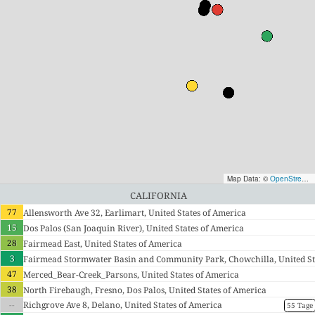
Map Data: ©
OpenStreetMap contributors
California
77
Allensworth Ave 32, Earlimart, United States of America
15
Dos Palos (San Joaquin River), United States of America
28
Fairmead East, United States of America
3
Fairmead Stormwater Basin and Community Park, Chowchilla, United St
47
ates of America
Merced_Bear-Creek_Parsons, United States of America
38
North Firebaugh, Fresno, Dos Palos, United States of America
--
Richgrove Ave 8, Delano, United States of America
55 Tage