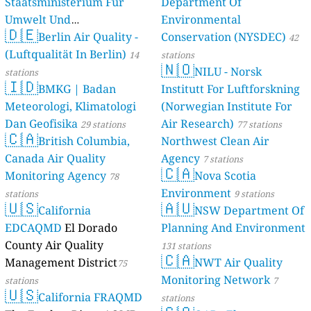
Staatsministerium Für
Department Of
Umwelt Und
Environmental
🇩🇪
Berlin Air Quality -
Verbraucherschutz) - LfU
Conservation (NYSDEC)
42
(Luftqualität In Berlin)
46 stations
14
stations
🇳🇴
NILU - Norsk
stations
🇮🇩
BMKG | Badan
Institutt For Luftforskning
Meteorologi, Klimatologi
(Norwegian Institute For
Dan Geofisika
Air Research)
29 stations
77 stations
🇨🇦
British Columbia,
Northwest Clean Air
Canada Air Quality
Agency
7 stations
🇨🇦
Monitoring Agency
Nova Scotia
78
Environment
stations
9 stations
🇺🇸
🇦🇺
California
NSW Department Of
EDCAQMD
El Dorado
Planning And Environment
County Air Quality
131 stations
🇨🇦
Management District
NWT Air Quality
75
Monitoring Network
stations
7
🇺🇸
California FRAQMD
stations