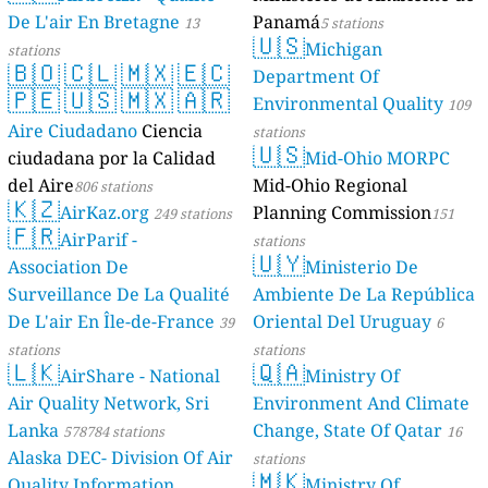
De L'air En Bretagne
Panamá
13
5 stations
🇺🇸
Michigan
stations
🇧🇴
🇨🇱
🇲🇽
🇪🇨
Department Of
🇵🇪
🇺🇸
🇲🇽
🇦🇷
Environmental Quality
109
Aire Ciudadano
Ciencia
stations
🇺🇸
ciudadana por la Calidad
Mid-Ohio MORPC
del Aire
Mid-Ohio Regional
806 stations
🇰🇿
AirKaz.org
Planning Commission
249 stations
151
🇫🇷
AirParif -
stations
🇺🇾
Association De
Ministerio De
Surveillance De La Qualité
Ambiente De La República
De L'air En Île-de-France
Oriental Del Uruguay
39
6
stations
stations
🇱🇰
🇶🇦
AirShare - National
Ministry Of
Air Quality Network, Sri
Environment And Climate
Lanka
Change, State Of Qatar
578784 stations
16
Alaska DEC- Division Of Air
stations
🇲🇰
Quality Information,
Ministry Of