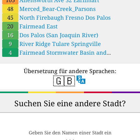
48
Merced_Bear-Creek_Parsons
45
North Firebaugh Fresno Dos Palos
20
Fairmead East
16
Dos Palos (San Joaquin River)
9
River Ridge Tulare Springville
4
Fairmead Stormwater Basin and
Community Park Chowchilla
Übersetzung für andere Sprachen:
🇬🇧
Suchen Sie eine andere Stadt?
Geben Sie den Namen einer Stadt ein