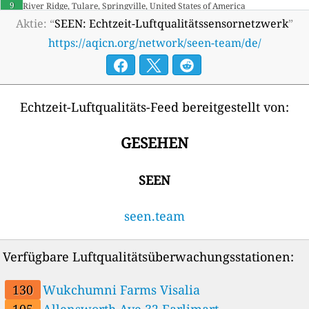
9
River Ridge, Tulare, Springville, United States of America
--
Visalia (St.Johns River), United States of America
Aktie: “
SEEN: Echtzeit-Luftqualitätssensornetzwerk
”
16 Tage
--
Visalia Center, United States of America
18 Tage
https://aqicn.org/network/seen-team/de/
140
Wukchumni Farms, Visalia, United States of America
Echtzeit-Luftqualitäts-Feed bereitgestellt von:
GESEHEN
SEEN
seen.team
Verfügbare Luftqualitätsüberwachungsstationen:
130
Wukchumni Farms Visalia
105
Allensworth Ave 32 Earlimart