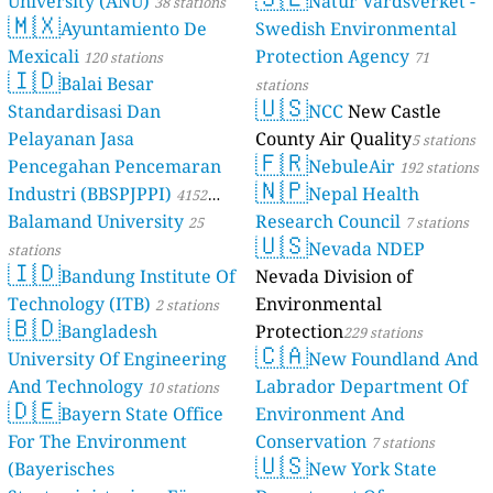
University (ANU)
Natur Vårdsverket -
38 stations
🇲🇽
Ayuntamiento De
Swedish Environmental
Mexicali
Protection Agency
120 stations
71
🇮🇩
Balai Besar
stations
🇺🇸
Standardisasi Dan
NCC
New Castle
Pelayanan Jasa
County Air Quality
5 stations
🇫🇷
Pencegahan Pencemaran
NebuleAir
192 stations
🇳🇵
Industri (BBSPJPPI)
Nepal Health
4152
Balamand University
Research Council
stations
25
7 stations
🇺🇸
Nevada NDEP
stations
🇮🇩
Bandung Institute Of
Nevada Division of
Technology (ITB)
Environmental
2 stations
🇧🇩
Bangladesh
Protection
229 stations
🇨🇦
University Of Engineering
New Foundland And
And Technology
Labrador Department Of
10 stations
🇩🇪
Bayern State Office
Environment And
For The Environment
Conservation
7 stations
🇺🇸
(Bayerisches
New York State