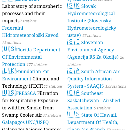
🇸🇰
Laboratory of atmospheric
Slovak
processes and their
Hydrometeorological
impacts
Institute (Slovenský
7 stations
Federalni
Hydrometeorologický
Hidrometeorološki Zavod
ústav)
66 stations
🇸🇮
Slovenian
25 stations
🇺🇸
Florida Department
Environment Agency
Of Environmental
(Agencija RS Za Okolje)
26
Protection
177 stations
stations
🇱🇰
🇿🇦
Foundation For
South African Air
Environment
Climate and
Quality Information
Technology (FECT)
System - SAAQIS
11 stations
193 stations
🇺🇸
🇨🇦
FRESSCA
Filtration
Southeast
for Respiratory Exposure
Saskatchewan - Airshed
to wildfire Smoke from
Association
6 stations
🇺🇸
Swamp Cooler Air
State Of Hawaii,
47 stations
Galapagos UNC/USFQ
Department Of Health,
Galapagos Science Center
Clean Air Branch
0
69 stations