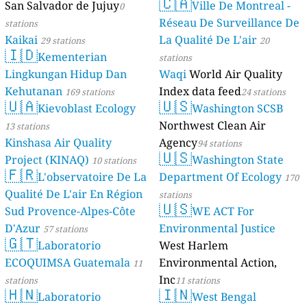
🇨🇦
San Salvador de Jujuy
Ville De Montreal -
0
Réseau De Surveillance De
stations
Kaikai
La Qualité De L'air
29 stations
20
🇮🇩
Kementerian
stations
Lingkungan Hidup Dan
Waqi
World Air Quality
Kehutanan
Index data feed
169 stations
24 stations
🇺🇦
🇺🇸
Kievoblast Ecology
Washington SCSB
Northwest Clean Air
13 stations
Kinshasa Air Quality
Agency
94 stations
🇺🇸
Project (KINAQ)
Washington State
10 stations
🇫🇷
L'observatoire De La
Department Of Ecology
170
Qualité De L'air En Région
stations
🇺🇸
Sud Provence-Alpes-Côte
WE ACT For
D'Azur
Environmental Justice
57 stations
🇬🇹
Laboratorio
West Harlem
ECOQUIMSA Guatemala
Environmental Action,
11
Inc
stations
11 stations
🇭🇳
🇮🇳
Laboratorio
West Bengal