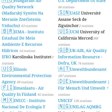
Hungarian Air
U.S. Department Of State
Quality Network
66 stations
🇸🇳
(Maďarský Systém Na
UASZ
Université
Meranie Znečistenia
Assane Seck de
Vzduchu)
Ziguinchor
63 stations
2 stations
🇧🇷
🇺🇸
IEMA - Instituto
UCM
University of
Estadual De Meio
California Merced
388
Ambiente E Recursos
stations
🇬🇧
Hídricos
UK-AIR, Air Quality
14 stations
IFRO
Karolinska Institutet
Information Resource -
3
Defra, UK
stations
74 stations
🇺🇸
🇦🇹
Illinois
Umweltbundesamt
Environmental Protection
187 stations
🇩🇪
Agency
Umweltbundesamt |
89 stations
🇫🇮
Ilmanlaatu - Air
Für Mensch Und Umwelt
7
Quality In Finland
92 stations
stations
🇲🇽
INECC - Instituto
UNICEF
136 stations
🇳🇬
Nacional De Ecología Y
UNILAG AQMRG