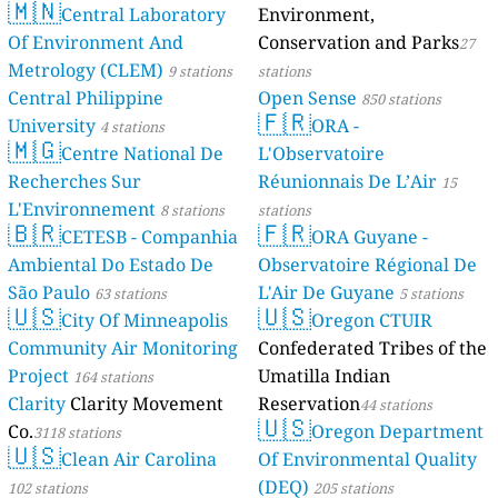
🇲🇳
Central Laboratory
Environment,
Of Environment And
Conservation and Parks
27
Metrology (CLEM)
9 stations
stations
Central Philippine
Open Sense
850 stations
🇫🇷
University
ORA -
4 stations
🇲🇬
Centre National De
L'Observatoire
Recherches Sur
Réunionnais De L’Air
15
L'Environnement
8 stations
stations
🇧🇷
🇫🇷
CETESB - Companhia
ORA Guyane -
Ambiental Do Estado De
Observatoire Régional De
São Paulo
L'Air De Guyane
63 stations
5 stations
🇺🇸
🇺🇸
City Of Minneapolis
Oregon CTUIR
Community Air Monitoring
Confederated Tribes of the
Project
Umatilla Indian
164 stations
Clarity
Clarity Movement
Reservation
44 stations
🇺🇸
Co.
Oregon Department
3118 stations
🇺🇸
Clean Air Carolina
Of Environmental Quality
(DEQ)
102 stations
205 stations