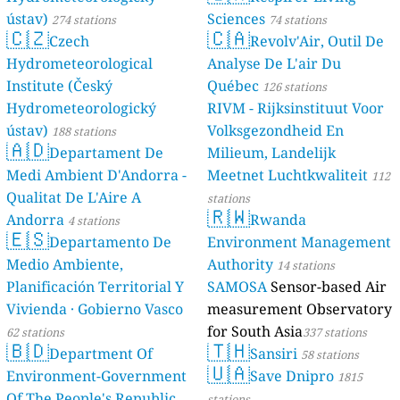
ústav)
Sciences
274 stations
74 stations
🇨🇿
🇨🇦
Czech
Revolv'Air, Outil De
Hydrometeorological
Analyse De L'air Du
Institute (Český
Québec
126 stations
Hydrometeorologický
RIVM - Rijksinstituut Voor
ústav)
Volksgezondheid En
188 stations
🇦🇩
Departament De
Milieum, Landelijk
Medi Ambient D'Andorra -
Meetnet Luchtkwaliteit
112
Qualitat De L'Aire A
stations
🇷🇼
Andorra
Rwanda
4 stations
🇪🇸
Departamento De
Environment Management
Medio Ambiente,
Authority
14 stations
Planificación Territorial Y
SAMOSA
Sensor-based Air
Vivienda · Gobierno Vasco
measurement Observatory
for South Asia
62 stations
337 stations
🇧🇩
🇹🇭
Department Of
Sansiri
58 stations
🇺🇦
Environment-Government
Save Dnipro
1815
Of The People's Republic
stations