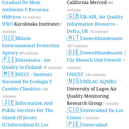
Estadual De Meio
California Merced
388
Ambiente E Recursos
stations
🇬🇧
Hídricos
UK-AIR, Air Quality
14 stations
IFRO
Karolinska Institutet
Information Resource -
3
Defra, UK
stations
74 stations
🇺🇸
🇦🇹
Illinois
Umweltbundesamt
Environmental Protection
187 stations
🇩🇪
Agency
Umweltbundesamt |
89 stations
🇫🇮
Ilmanlaatu - Air
Für Mensch Und Umwelt
7
Quality In Finland
92 stations
stations
🇲🇽
INECC - Instituto
UNICEF
136 stations
🇳🇬
Nacional De Ecología Y
UNILAG AQMRG
Cambio Climático
University of Lagos Air
180
Quality Monitoring
stations
🇯🇪
Information And
Research Group
7 stations
🇨🇴
Public Services For The
Universidad De Los
Island Of Jersey
Llanos
1 stations
🇵🇪
(L'înformâtion Et Les
Universidad