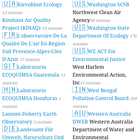
🇺🇦
🇺🇸
Kievoblast Ecology
Washington SCSB
Northwest Clean Air
13 stations
Kinshasa Air Quality
Agency
94 stations
🇺🇸
Project (KINAQ)
Washington State
10 stations
🇫🇷
L'observatoire De La
Department Of Ecology
170
Qualité De L'air En Région
stations
🇺🇸
Sud Provence-Alpes-Côte
WE ACT For
D'Azur
Environmental Justice
57 stations
🇬🇹
Laboratorio
West Harlem
ECOQUIMSA Guatemala
Environmental Action,
11
Inc
stations
11 stations
🇭🇳
🇮🇳
Laboratorio
West Bengal
ECOQUIMSA Honduras
Pollution Control Board
1
319
stations
stations
🇦🇺
Lamont-Doherty Earth
Western Australia
Observatory
DWER
Western Australia
5 stations
🇩🇪
Landesamt Für
Department of Water and
Umwelt, Naturschutz Und
Environmental