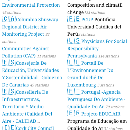
Environmental Protection
Composition and climatE
chAnge
46 stations
123 stations
🇨🇦
🇵🇪
Columbia Shuswap
PCUP
Pontificia
Regional District Air
Universidad Católica del
Monitoring Project
Perú
35
5 stations
🇺🇸
Physicians For Social
stations
Communities Against
Responsibility
Pollution (CAP)
Pennsylvania
11 stations
114 stations
🇪🇸
🇱🇺
Consejería De
Portail De
Educación, Universidades
L'Environnement Du
Y Sostenibilidad - Gobierno
Grand-duché De
De Canarias
Luxembourg
49 stations
5 stations
🇪🇸
🇵🇹
Conselleria De
Portugal -Agencia
Infraestructuras,
Portuguesa Do Ambiente -
Territorio Y Medio
Qualidade Do Ar
70 stations
🇧🇷
Ambiente (Calidad Del
Projeto EDUC.AIR
Aire - CALIDAD
Programa de Educação em
🇮🇪
AMBIENTAL)
Cork City Council
Qualidade do Ar
23 stations
31 stations