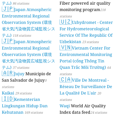
テム)
Fiber powered air quality
86 stations
🇯🇵
Japan Atmospheric
monitoring program
218
Environmental Regional
stations
🇺🇿
Observation System (環境
Uzhydromet - Center
省大気汚染物質広域監視シス
For Hydrometeorological
テム)
Service Of The Republic Of
118 stations
🇯🇵
Japan Atmospheric
Uzbekistan
23 stations
🇻🇳
Environmental Regional
Vietnam Center For
Observation System (環境
Environmental Monitoring
省大気汚染物質広域監視シス
Portal (cổng Thông Tin
テム)
Quan Trắc Môi Trường)
37 stations
64
🇦🇷
Jujuy
Municipio de
stations
🇨🇦
San Salvador de Jujuy
Ville De Montreal -
0
Réseau De Surveillance De
stations
Kaikai
La Qualité De L'air
29 stations
20
🇮🇩
Kementerian
stations
Lingkungan Hidup Dan
Waqi
World Air Quality
Kehutanan
Index data feed
169 stations
24 stations