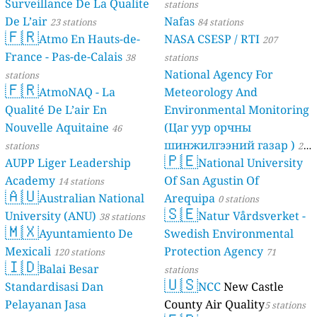
Surveillance De La Qualite
stations
De L’air
Nafas
23 stations
84 stations
🇫🇷
Atmo En Hauts-de-
NASA CSESP / RTI
207
France - Pas-de-Calais
38
stations
National Agency For
stations
🇫🇷
AtmoNAQ - La
Meteorology And
Qualité De L’air En
Environmental Monitoring
Nouvelle Aquitaine
(Цаг уур орчны
46
шинжилгээний газар )
stations
21
🇵🇪
AUPP Liger Leadership
National University
stations
Academy
Of San Agustin Of
14 stations
🇦🇺
Australian National
Arequipa
0 stations
🇸🇪
University (ANU)
Natur Vårdsverket -
38 stations
🇲🇽
Ayuntamiento De
Swedish Environmental
Mexicali
Protection Agency
120 stations
71
🇮🇩
Balai Besar
stations
🇺🇸
Standardisasi Dan
NCC
New Castle
Pelayanan Jasa
County Air Quality
5 stations