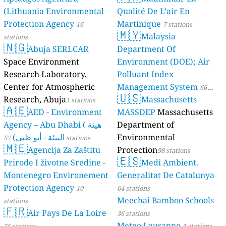
(Lithuania Environmental
Qualité De L’air En
Protection Agency
Martinique
16
7 stations
🇲🇾
Malaysia
stations
🇳🇬
Abuja SERLCAR
Department Of
Space Environment
Environment (DOE); Air
Research Laboratory,
Polluant Index
Center for Atmospheric
Management System
66
🇺🇸
Research, Abuja
Massachusetts
1 stations
stations
🇦🇪
AED - Environment
MASSDEP
Massachusetts
Agency – Abu Dhabi ( هيئة
Department of
البيئة - أبو ظبي)
Environmental
57 stations
🇲🇪
Agencija Za Zaštitu
Protection
98 stations
🇪🇸
Prirode I životne Sredine -
Medi Ambient.
Montenegro Environement
Generalitat De Catalunya
Protection Agency
10
64 stations
Meechai Bamboo Schools
stations
🇫🇷
Air Pays De La Loire
36 stations
Meteo Lausanne