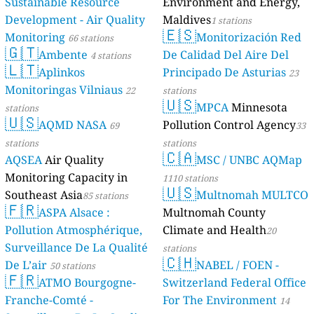
Sustainable Resource
Environment and Energy,
Development - Air Quality
Maldives
1 stations
🇪🇸
Monitoring
Monitorización Red
66 stations
🇬🇹
Ambente
De Calidad Del Aire Del
4 stations
🇱🇹
Aplinkos
Principado De Asturias
23
Monitoringas Vilniaus
22
stations
🇺🇸
MPCA
Minnesota
stations
🇺🇸
AQMD NASA
Pollution Control Agency
69
33
stations
stations
🇨🇦
AQSEA
Air Quality
MSC / UNBC AQMap
Monitoring Capacity in
1110 stations
🇺🇸
Southeast Asia
Multnomah MULTCO
85 stations
🇫🇷
ASPA Alsace :
Multnomah County
Pollution Atmosphérique,
Climate and Health
20
Surveillance De La Qualité
stations
🇨🇭
De L’air
NABEL / FOEN -
50 stations
🇫🇷
ATMO Bourgogne-
Switzerland Federal Office
Franche-Comté -
For The Environment
14