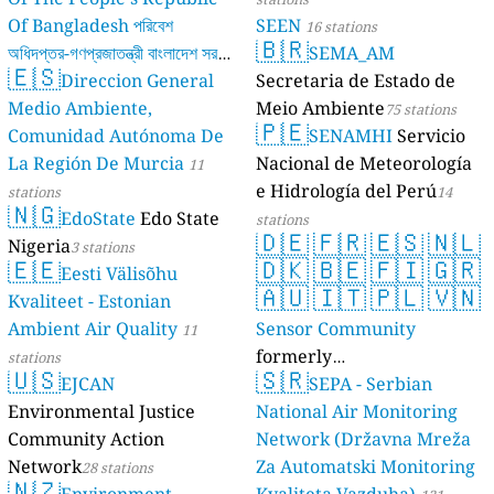
Of Bangladesh পরিবেশ
SEEN
16 stations
🇧🇷
অধিদপ্তর-গণপ্রজাতন্ত্রী বাংলাদেশ সরকার
SEMA_AM
🇪🇸
Direccion General
Secretaria de Estado de
17 stations
Medio Ambiente,
Meio Ambiente
75 stations
🇵🇪
Comunidad Autónoma De
SENAMHI
Servicio
La Región De Murcia
Nacional de Meteorología
11
e Hidrología del Perú
stations
14
🇳🇬
EdoState
Edo State
stations
🇩🇪
🇫🇷
🇪🇸
🇳🇱
Nigeria
3 stations
🇪🇪
🇩🇰
🇧🇪
🇫🇮
🇬🇷
Eesti Välisõhu
🇦🇺
🇮🇹
🇵🇱
🇻🇳
Kvaliteet - Estonian
Ambient Air Quality
Sensor Community
11
formerly
stations
🇺🇸
🇸🇷
EJCAN
luftdaten.info
SEPA - Serbian
35813 stations
Environmental Justice
National Air Monitoring
Community Action
Network (Državna Mreža
Network
Za Automatski Monitoring
28 stations
🇳🇿