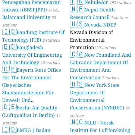
🇫🇷
Pencegahan Pencemaran
NebuleAir
192 stations
🇳🇵
Industri (BBSPJPPI)
Nepal Health
4152
Balamand University
Research Council
stations
25
7 stations
🇺🇸
Nevada NDEP
stations
🇮🇩
Bandung Institute Of
Nevada Division of
Technology (ITB)
Environmental
2 stations
🇧🇩
Bangladesh
Protection
229 stations
🇨🇦
University Of Engineering
New Foundland And
And Technology
Labrador Department Of
10 stations
🇩🇪
Bayern State Office
Environment And
For The Environment
Conservation
7 stations
🇺🇸
(Bayerisches
New York State
Staatsministerium Für
Department Of
Umwelt Und
Environmental
🇩🇪
Berlin Air Quality -
Verbraucherschutz) - LfU
Conservation (NYSDEC)
42
(Luftqualität In Berlin)
46 stations
14
stations
🇳🇴
NILU - Norsk
stations
🇮🇩
BMKG | Badan
Institutt For Luftforskning