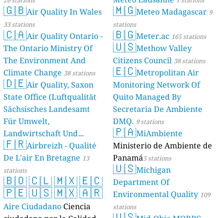
26 stations
1 stations
🇬🇧
🇲🇬
Air Quality In Wales
Meteo Madagascar
9
33 stations
stations
🇨🇦
🇧🇬
Air Quality Ontario -
Meter.ac
165 stations
🇺🇸
The Ontario Ministry Of
Methow Valley
The Environment And
Citizens Council
38 stations
🇪🇨
Climate Change
Metropolitan Air
38 stations
🇩🇪
Air Quality, Saxon
Monitoring Network Of
State Office (Luftqualität
Quito Managed By
Sächsisches Landesamt
Secretaria De Ambiente
Für Umwelt,
DMQ.
9 stations
🇵🇦
Landwirtschaft Und
MiAmbiente
🇫🇷
Geologie)
Airbreizh - Qualité
Ministerio de Ambiente de
50 stations
De L'air En Bretagne
Panamá
13
5 stations
🇺🇸
Michigan
stations
🇧🇴
🇨🇱
🇲🇽
🇪🇨
Department Of
🇵🇪
🇺🇸
🇲🇽
🇦🇷
Environmental Quality
109
Aire Ciudadano
Ciencia
stations
🇺🇸