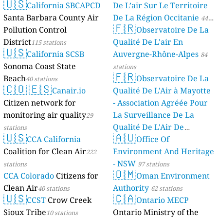
🇺🇸
California SBCAPCD
De L’air Sur Le Territoire
Santa Barbara County Air
De La Région Occitanie
44
🇫🇷
Pollution Control
Observatoire De La
stations
District
Qualité De L'air En
115 stations
🇺🇸
California SCSB
Auvergne-Rhône-Alpes
84
Sonoma Coast State
stations
🇫🇷
Beach
Observatoire De La
40 stations
🇨🇴
🇪🇸
Canair.io
Qualité De L'Air à Mayotte
Citizen network for
- Association Agréée Pour
monitoring air quality
La Surveillance De La
29
Qualité De L'Air De
stations
🇺🇸
🇦🇺
CCA California
Mayotte
Office Of
4 stations
Coalition for Clean Air
Environment And Heritage
222
- NSW
stations
97 stations
🇴🇲
CCA Colorado
Citizens for
Oman Environment
Clean Air
Authority
40 stations
62 stations
🇺🇸
🇨🇦
CCST
Crow Creek
Ontario MECP
Sioux Tribe
Ontario Ministry of the
10 stations