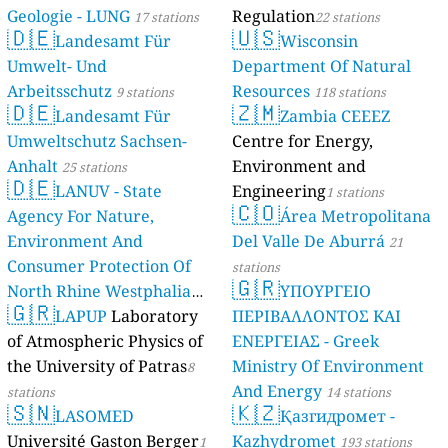
Geologie - LUNG
Regulation
17 stations
22 stations
🇩🇪
🇺🇸
Landesamt Für
Wisconsin
Umwelt- Und
Department Of Natural
Arbeitsschutz
Resources
9 stations
118 stations
🇩🇪
🇿🇲
Landesamt Für
Zambia CEEEZ
Umweltschutz Sachsen-
Centre for Energy,
Anhalt
Environment and
25 stations
🇩🇪
LANUV - State
Engineering
1 stations
🇨🇴
Agency For Nature,
Área Metropolitana
Environment And
Del Valle De Aburrá
21
Consumer Protection Of
stations
🇬🇷
North Rhine Westphalia
ΥΠΟΥΡΓΕΙΟ
🇬🇷
(Landesamt Für Natur,
LAPUP
Laboratory
ΠΕΡΙΒΑΛΛΟΝΤΟΣ ΚΑΙ
Umwelt Und
of Atmospheric Physics of
ΕΝΕΡΓΕΙΑΣ - Greek
Verbraucherschutz NRW)
the University of Patras
Ministry Of Environment
8
And Energy
61 stations
stations
14 stations
🇸🇳
🇰🇿
LASOMED
Қазгидромет -
Université Gaston Berger
Kazhydromet
1
193 stations