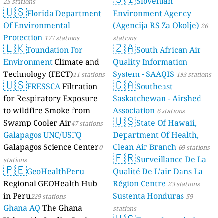
Slovenian
25 stations
🇺🇸
Florida Department
Environment Agency
Of Environmental
(Agencija RS Za Okolje)
26
Protection
177 stations
stations
🇱🇰
🇿🇦
Foundation For
South African Air
Environment
Climate and
Quality Information
Technology (FECT)
System - SAAQIS
11 stations
193 stations
🇺🇸
🇨🇦
FRESSCA
Filtration
Southeast
for Respiratory Exposure
Saskatchewan - Airshed
to wildfire Smoke from
Association
6 stations
🇺🇸
Swamp Cooler Air
State Of Hawaii,
47 stations
Galapagos UNC/USFQ
Department Of Health,
Galapagos Science Center
Clean Air Branch
0
69 stations
🇫🇷
Surveillance De La
stations
🇵🇪
GeoHealthPeru
Qualité De L'air Dans La
Regional GEOHealth Hub
Région Centre
23 stations
in Peru
Sustenta Honduras
229 stations
59
Ghana AQ
The Ghana
stations