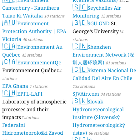
Environment
Kvaliteta Vazduha)
121
🇸🇨
Canterbury - Kaunihera
Seychelles Air
stations
Taiao Ki Waitaha
Monitoring
10 stations
12 stations
🇦🇺
🇬🇩
Environment
SGU-GND
St.
Protection Authority | EPA
George’s University
14
Victoria
40 stations
stations
🇨🇦
🇨🇳
Environnement Au
Shenzhen
Québec
Environment Network (深
42 stations
🇨🇦
EnvironnementQc
圳人居环境网)
81 stations
🇨🇱
Environnement Québec
Sistema Nacional De
4
Calidad Del Aire En Chile
stations
EPA Ghana
7 stations
135 stations
🇨🇭
EPFL-LAPI
SJVAir.com
34 stations
🇸🇰
Laboratory of atmospheric
Slovak
processes and their
Hydrometeorological
impacts
Institute (Slovenský
7 stations
Federalni
Hydrometeorologický
Hidrometeorološki Zavod
ústav)
66 stations
🇸🇮