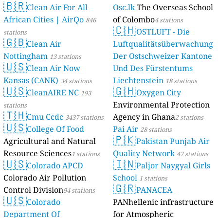
🇧🇷
Clean Air For All
Osc.lk
The Overseas School
African Cities | AirQo
of Colombo
846
4 stations
🇨🇭
OSTLUFT - Die
stations
🇬🇧
Clean Air
Luftqualitätsüberwachung
Nottingham
Der Ostschweizer Kantone
13 stations
🇺🇸
Clean Air Now
Und Des Fürstentums
Kansas (CANK)
Liechtenstein
34 stations
18 stations
🇺🇸
🇬🇭
CleanAIRE NC
Oxygen City
193
Environmental Protection
stations
🇹🇭
Cmu Ccdc
Agency in Ghana
3437 stations
2 stations
🇺🇸
College Of Food
Pai Air
28 stations
🇵🇰
Agricultural and Natural
Pakistan Punjab Air
Resource Sciences
Quality Network
1 stations
47 stations
🇺🇸
🇮🇳
Colorado APCD
Paljor Naygyal Girls
Colorado Air Pollution
School
1 stations
🇬🇷
Control Division
PANACEA
94 stations
🇺🇸
Colorado
PANhellenic infrastructure
Department Of
for Atmospheric