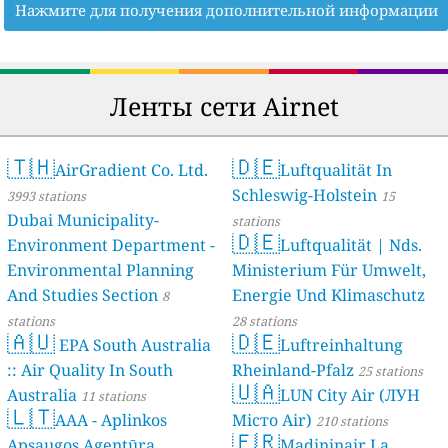
Нажмите для получения дополнительной информации
Ленты сети Airnet
🇹🇭
🇩🇪
AirGradient Co. Ltd.
Luftqualität In
Schleswig-Holstein
3993 stations
15
Dubai Municipality-
stations
🇩🇪
Environment Department -
Luftqualität | Nds.
Environmental Planning
Ministerium Für Umwelt,
And Studies Section
Energie Und Klimaschutz
8
stations
28 stations
🇦🇺
🇩🇪
EPA South Australia
Luftreinhaltung
:: Air Quality In South
Rheinland-Pfalz
25 stations
🇺🇦
Australia
LUN City Air (ЛУН
11 stations
🇱🇹
AAA - Aplinkos
Місто Air)
210 stations
🇫🇷
Apsaugos Agentūra
Madininair La