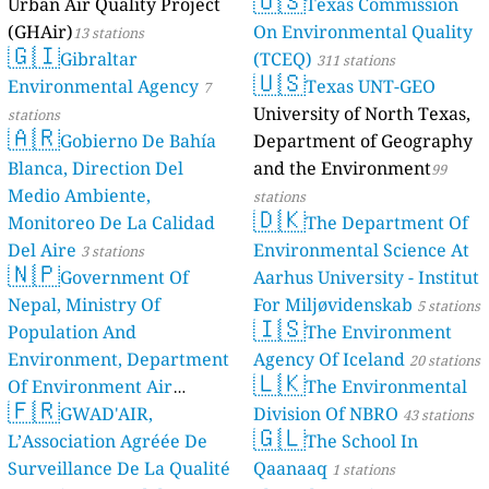
🇺🇸
Urban Air Quality Project
Texas Commission
(GHAir)
On Environmental Quality
13 stations
🇬🇮
Gibraltar
(TCEQ)
311 stations
🇺🇸
Environmental Agency
Texas UNT-GEO
7
University of North Texas,
stations
🇦🇷
Gobierno De Bahía
Department of Geography
Blanca, Direction Del
and the Environment
99
Medio Ambiente,
stations
🇩🇰
Monitoreo De La Calidad
The Department Of
Del Aire
Environmental Science At
3 stations
🇳🇵
Government Of
Aarhus University - Institut
Nepal, Ministry Of
For Miljøvidenskab
5 stations
🇮🇸
Population And
The Environment
Environment, Department
Agency Of Iceland
20 stations
🇱🇰
Of Environment Air
The Environmental
🇫🇷
Quality Monitoring
GWAD'AIR,
Division Of NBRO
30
43 stations
🇬🇱
L’Association Agréée De
The School In
stations
Surveillance De La Qualité
Qaanaaq
1 stations