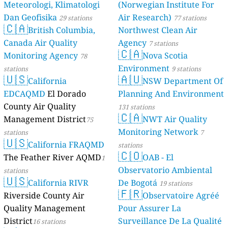
Meteorologi, Klimatologi
(Norwegian Institute For
Dan Geofisika
Air Research)
29 stations
77 stations
🇨🇦
British Columbia,
Northwest Clean Air
Canada Air Quality
Agency
7 stations
🇨🇦
Monitoring Agency
Nova Scotia
78
Environment
stations
9 stations
🇺🇸
🇦🇺
California
NSW Department Of
EDCAQMD
El Dorado
Planning And Environment
County Air Quality
131 stations
🇨🇦
Management District
NWT Air Quality
75
Monitoring Network
stations
7
🇺🇸
California FRAQMD
stations
🇨🇴
The Feather River AQMD
OAB - El
1
Observatorio Ambiental
stations
🇺🇸
California RIVR
De Bogotá
19 stations
🇫🇷
Riverside County Air
Observatoire Agréé
Quality Management
Pour Assurer La
District
Surveillance De La Qualité
16 stations