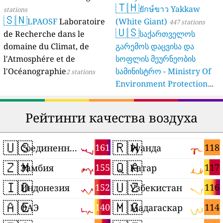
🇹🇭
ยักษ์ขาว Yakkaw
stations
🇸🇳
LPAOSF
Laboratoire
(White Giant)
447 stations
🇺🇸
de Recherche dans le
საქართველოს
domaine du Climat, de
გარემოს დაცვისა და
l'Atmosphére et de
სოფლის მეურნეობის
l'Océanographie
სამინისტრო - Ministry Of
2 stations
Environment Protection
And Agriculture Of
Georgia
16 stations
Рейтинги качества воздуха
🇺🇸
🇷🇼
161
118
Соединенные Штаты
Руанда
🇿🇲
🇶🇦
155
117
Замбия
Катар
🇮🇩
🇺🇿
152
116
Индонезия
Узбекистан
🇦🇪
🇲🇬
140
114
ОАЭ
Мадагаскар