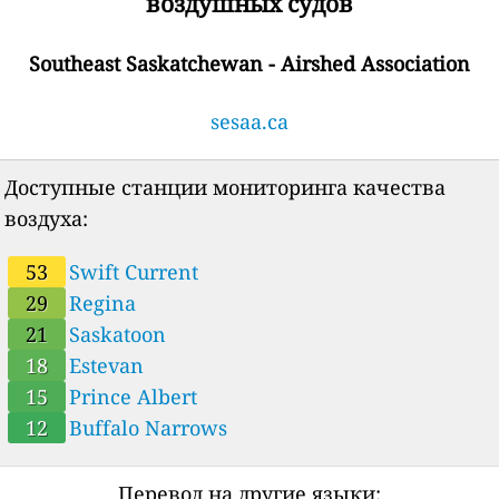
воздушных судов
Southeast Saskatchewan - Airshed Association
sesaa.ca
Доступные станции мониторинга качества
воздуха:
53
Swift Current
29
Regina
21
Saskatoon
18
Estevan
15
Prince Albert
12
Buffalo Narrows
Перевод на другие языки: