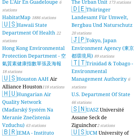
De L'Air En Guadeloupe
The Urban Unit
6
173 stations
🇩🇪
Thüringer
stations
HabitatMap
Landesamt Für Umwelt,
1886 stations
🇺🇸
Hawaii State
Bergbau Und Naturschutz
Department Of Health
22
20 stations
🇯🇵
Tokyo, Japan
stations
Hong Kong Environmental
Environment Agency (東京
Protection Department - 空
都環境局)
89 stations
🇹🇹
氣質素健康指數單張及海報
Trinidad & Tobago -
Environmental
18 stations
🇺🇸
Houston AAH
Air
Management Authority
6
Alliance Houston
118 stations
stations
🇭🇺
Hungarian Air
U.S. Department Of State
Quality Network
66 stations
🇸🇳
(Maďarský Systém Na
UASZ
Université
Meranie Znečistenia
Assane Seck de
Vzduchu)
Ziguinchor
63 stations
2 stations
🇧🇷
🇺🇸
IEMA - Instituto
UCM
University of