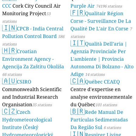
CCC
Cork City Council Air
Purple Air
74196 stations
🇫🇷
Monitoring Project
Qualitair Région
53
Corse - Surveillance De La
stations
🇮🇳
CPCB - India Central
Qualité De L'air En Corse
7
Pollution Control Board
586
stations
🇮🇹
Qualità Dell’aria |
stations
🇭🇷
Croatian
Agenzia Provinciale Per
Environment Agency -
L'ambiente | Provincia
Agencija Za Zaštitu Okoliša
Autonoma Di Bolzano - Alto
Adige
66 stations
14 stations
🇦🇺
🇨🇦
CSIRO
Québec CEAEQ
Commonwealth Scientific
Centre d'expertise en
and Industrial Research
analyse environnementale
Organisation
du Québec
35 stations
101 stations
🇨🇿
🇧🇷
Czech
Rede Manual De
Hydrometeorological
Partículas Sedimentadas
Institute (Český
Da Região Sul
6 stations
🇮🇳
Hydrometeorologický
Respirer Living