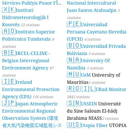
Sèrvices Publyis Pouor I'Île
Nacional Intercultural
🇽🇰
Dé Jèrri)
Instituti
Juan Santos Atahualpa
2 stations
3
Hidrometeorologjik I
stations
🇵🇪
Kosovës
Universidad
12 stations
🇦🇴
Instituto Superior
Peruana Cayetano Heredia
Politécnico Tundavala
(UPCH)
8
4 stations
🇧🇴
Universidad Privada
stations
🇧🇪
IRCEL-CELINE -
Boliviana
3 stations
🇳🇦
Belgian Interregional
University Of
Environment Agency
Namibia
87
1 stations
🇲🇺
UoM
University of
stations
🇮🇪
Ireland
Mauritius
1 stations
🇷🇴
🇮🇱
Environmental Protection
URad Monitor
Agency (EPA)
116 stations
3842 stations
🇯🇵
🇸🇳
Japan Atmospheric
USSEIN
Université
Environmental Regional
du Sine Saloum El-hâdj
Observation System (環境
ibrahima NIASS
2 stations
🇺🇸
省大気汚染物質広域監視シス
Utopia Fiber
UTOPIA