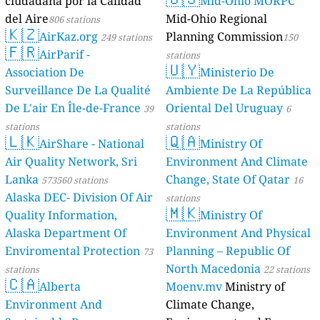
ciudadana por la Calidad
Mid-Ohio MORPC
del Aire
Mid-Ohio Regional
806 stations
🇰🇿
AirKaz.org
Planning Commission
249 stations
150
🇫🇷
AirParif -
stations
🇺🇾
Association De
Ministerio De
Surveillance De La Qualité
Ambiente De La República
De L'air En Île-de-France
Oriental Del Uruguay
39
6
stations
stations
🇱🇰
🇶🇦
AirShare - National
Ministry Of
Air Quality Network, Sri
Environment And Climate
Lanka
Change, State Of Qatar
573560 stations
16
Alaska DEC- Division Of Air
stations
🇲🇰
Quality Information,
Ministry Of
Alaska Department Of
Environment And Physical
Enviromental Protection
Planning – Republic Of
73
North Macedonia
stations
22 stations
🇨🇦
Alberta
Moenv.mv
Ministry of
Environment And
Climate Change,