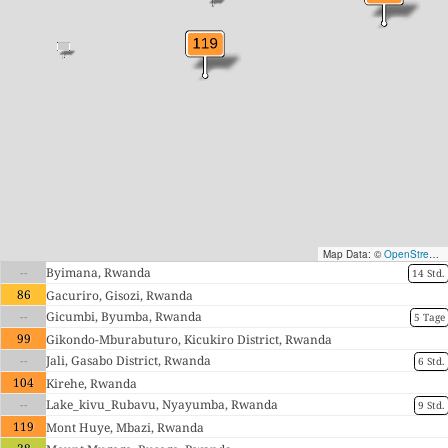
Map Data: ©
OpenStreetMap contributors
--
Byimana, Rwanda
14 Std.
86
Gacuriro, Gisozi, Rwanda
--
Gicumbi, Byumba, Rwanda
5 Tage
99
Gikondo-Mburabuturo, Kicukiro District, Rwanda
--
Jali, Gasabo District, Rwanda
6 Std.
104
Kirehe, Rwanda
--
Lake_kivu_Rubavu, Nyayumba, Rwanda
9 Std.
119
Mont Huye, Mbazi, Rwanda