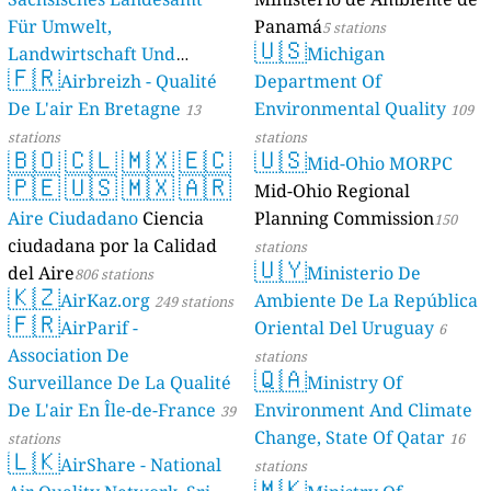
Für Umwelt,
Panamá
5 stations
🇺🇸
Landwirtschaft Und
Michigan
🇫🇷
Geologie)
Airbreizh - Qualité
Department Of
50 stations
De L'air En Bretagne
Environmental Quality
13
109
stations
stations
🇧🇴
🇨🇱
🇲🇽
🇪🇨
🇺🇸
Mid-Ohio MORPC
🇵🇪
🇺🇸
🇲🇽
🇦🇷
Mid-Ohio Regional
Aire Ciudadano
Ciencia
Planning Commission
150
ciudadana por la Calidad
stations
🇺🇾
del Aire
Ministerio De
806 stations
🇰🇿
AirKaz.org
Ambiente De La República
249 stations
🇫🇷
AirParif -
Oriental Del Uruguay
6
Association De
stations
🇶🇦
Surveillance De La Qualité
Ministry Of
De L'air En Île-de-France
Environment And Climate
39
Change, State Of Qatar
stations
16
🇱🇰
AirShare - National
stations
🇲🇰