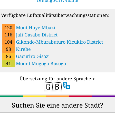
Verfügbare Luftqualitätsüberwachungsstationen:
120
Mont Huye Mbazi
116
Jali Gasabo District
104
Gikondo-Mburabuturo Kicukiro District
98
Kirehe
86
Gacuriro Gisozi
41
Mount Mugogo Busogo
Übersetzung für andere Sprachen:
🇬🇧
Suchen Sie eine andere Stadt?