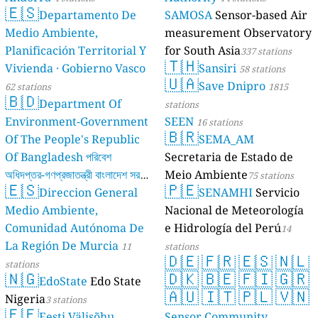
🇪🇸
Departamento De
SAMOSA
Sensor-based Air
Medio Ambiente,
measurement Observatory
Planificación Territorial Y
for South Asia
337 stations
🇹🇭
Vivienda · Gobierno Vasco
Sansiri
58 stations
🇺🇦
Save Dnipro
62 stations
1815
🇧🇩
Department Of
stations
Environment-Government
SEEN
16 stations
🇧🇷
Of The People's Republic
SEMA_AM
Of Bangladesh পরিবেশ
Secretaria de Estado de
অধিদপ্তর-গণপ্রজাতন্ত্রী বাংলাদেশ সরকার
Meio Ambiente
75 stations
🇪🇸
🇵🇪
Direccion General
SENAMHI
Servicio
17 stations
Medio Ambiente,
Nacional de Meteorología
Comunidad Autónoma De
e Hidrología del Perú
14
La Región De Murcia
11
stations
🇩🇪
🇫🇷
🇪🇸
🇳🇱
stations
🇳🇬
🇩🇰
🇧🇪
🇫🇮
🇬🇷
EdoState
Edo State
🇦🇺
🇮🇹
🇵🇱
🇻🇳
Nigeria
3 stations
🇪🇪
Eesti Välisõhu
Sensor Community