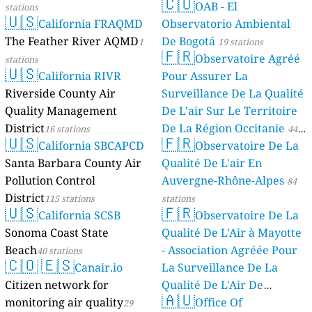
🇨🇴
OAB - El
stations
🇺🇸
California FRAQMD
Observatorio Ambiental
The Feather River AQMD
De Bogotá
1
19 stations
🇫🇷
Observatoire Agréé
stations
🇺🇸
California RIVR
Pour Assurer La
Riverside County Air
Surveillance De La Qualité
Quality Management
De L’air Sur Le Territoire
District
De La Région Occitanie
16 stations
44
🇺🇸
🇫🇷
California SBCAPCD
Observatoire De La
stations
Santa Barbara County Air
Qualité De L'air En
Pollution Control
Auvergne-Rhône-Alpes
84
District
115 stations
stations
🇺🇸
🇫🇷
California SCSB
Observatoire De La
Sonoma Coast State
Qualité De L'Air à Mayotte
Beach
- Association Agréée Pour
40 stations
🇨🇴
🇪🇸
Canair.io
La Surveillance De La
Citizen network for
Qualité De L'Air De
🇦🇺
monitoring air quality
Mayotte
Office Of
29
4 stations