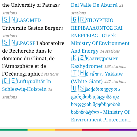
Verbraucherschutz NRW)
the University of Patras
Del Valle De Aburrá
8
21
61 stations
stations
stations
🇸🇳
🇬🇷
LASOMED
ΥΠΟΥΡΓΕΙΟ
Université Gaston Berger
ΠΕΡΙΒΑΛΛΟΝΤΟΣ ΚΑΙ
1
ΕΝΕΡΓΕΙΑΣ - Greek
stations
🇸🇳
LPAOSF
Laboratoire
Ministry Of Environment
de Recherche dans le
And Energy
14 stations
🇰🇿
domaine du Climat, de
Қазгидромет -
l'Atmosphére et de
Kazhydromet
193 stations
🇹🇭
l'Océanographie
ยักษ์ขาว Yakkaw
2 stations
🇩🇪
Luftqualität In
(White Giant)
447 stations
🇺🇸
Schleswig-Holstein
საქართველოს
15
გარემოს დაცვისა და
stations
სოფლის მეურნეობის
სამინისტრო - Ministry Of
Environment Protection
And Agriculture Of
Georgia
16 stations