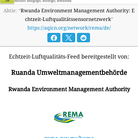
38
Mount Mugogo, Busogo, Rwanda
--
Nyagatare, Rwanda
1 Tage
Aktie: “
Rwanda Environment Management Authority: E
--
Rusizi, Gihundwe, Rwanda
6 Tage
chtzeit-Luftqualitätssensornetzwerk
”
https://aqicn.org/network/rema/de/
Echtzeit-Luftqualitäts-Feed bereitgestellt von:
Ruanda Umweltmanagementbehörde
Rwanda Environment Management Authority
rema.gov.rw/home