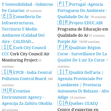
🇵🇹
Y Sostenibilidad - Gobierno
Portugal -Agencia
De Canarias
Portuguesa Do Ambiente -
49 stations
🇪🇸
Conselleria De
Qualidade Do Ar
70 stations
🇧🇷
Infraestructuras,
Projeto EDUC.AIR
Territorio Y Medio
Programa de Educação em
Ambiente (Calidad Del
Qualidade do Ar
31 stations
Aire - CALIDAD
Purple Air
74189 stations
🇮🇪
🇫🇷
AMBIENTAL)
Cork City Council
Qualitair Région
23 stations
CCC
Cork City Council Air
Corse - Surveillance De La
Monitoring Project
Qualité De L'air En Corse
53
7
stations
stations
🇮🇳
🇮🇹
CPCB - India Central
Qualità Dell’aria |
Pollution Control Board
Agenzia Provinciale Per
586
L'ambiente | Provincia
stations
🇭🇷
Croatian
Autonoma Di Bolzano - Alto
Environment Agency -
Adige
14 stations
🇨🇦
Agencija Za Zaštitu Okoliša
Québec CEAEQ
Centre d'expertise en
66 stations