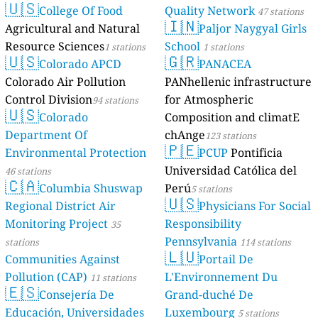
🇺🇸
College Of Food
Quality Network
47 stations
🇮🇳
Agricultural and Natural
Paljor Naygyal Girls
Resource Sciences
School
1 stations
1 stations
🇺🇸
🇬🇷
Colorado APCD
PANACEA
Colorado Air Pollution
PANhellenic infrastructure
Control Division
for Atmospheric
94 stations
🇺🇸
Colorado
Composition and climatE
Department Of
chAnge
123 stations
🇵🇪
Environmental Protection
PCUP
Pontificia
Universidad Católica del
46 stations
🇨🇦
Columbia Shuswap
Perú
5 stations
🇺🇸
Regional District Air
Physicians For Social
Monitoring Project
Responsibility
35
Pennsylvania
stations
114 stations
🇱🇺
Communities Against
Portail De
Pollution (CAP)
L'Environnement Du
11 stations
🇪🇸
Consejería De
Grand-duché De
Educación, Universidades
Luxembourg
5 stations