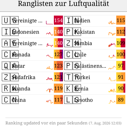
Ranglisten zur Luftqualität
🇺🇸
🇮🇳
154
115
Vereinigte Staaten
Indien
🇮🇩
🇵🇰
140
112
Indonesien
Pakistan
🇦🇪
🇿🇲
140
109
Vereinigte Arabische Emirate
Sambia
🇨🇦
🇨🇱
127
100
Kanada
Chile
🇶🇦
🇵🇸
123
97
Katar
Palästinensische Autonomiegebiete
🇿🇦
🇹🇷
121
91
Südafrika
Türkei
🇷🇼
🇰🇪
119
90
Ruanda
Kenia
🇨🇳
🇱🇸
117
89
China
Lesotho
Ranking updated vor ein paar Sekunden
(7. Aug. 2026 12:03)