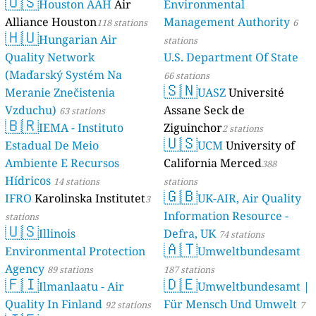
🇺🇸
Houston AAH
Air
Environmental
Alliance Houston
Management Authority
118 stations
6
🇭🇺
Hungarian Air
stations
Quality Network
U.S. Department Of State
(Maďarský Systém Na
66 stations
🇸🇳
Meranie Znečistenia
UASZ
Université
Vzduchu)
Assane Seck de
63 stations
🇧🇷
IEMA - Instituto
Ziguinchor
2 stations
🇺🇸
Estadual De Meio
UCM
University of
Ambiente E Recursos
California Merced
388
Hídricos
14 stations
stations
🇬🇧
IFRO
Karolinska Institutet
UK-AIR, Air Quality
3
Information Resource -
stations
🇺🇸
Illinois
Defra, UK
74 stations
🇦🇹
Environmental Protection
Umweltbundesamt
Agency
89 stations
187 stations
🇫🇮
🇩🇪
Ilmanlaatu - Air
Umweltbundesamt |
Quality In Finland
Für Mensch Und Umwelt
92 stations
7