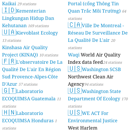
Kaikai
Portal (cổng Thông Tin
29 stations
🇮🇩
Kementerian
Quan Trắc Môi Trường)
64
Lingkungan Hidup Dan
stations
🇨🇦
Kehutanan
Ville De Montreal -
169 stations
🇺🇦
Kievoblast Ecology
Réseau De Surveillance De
La Qualité De L'air
13 stations
20
Kinshasa Air Quality
stations
Project (KINAQ)
Waqi
World Air Quality
10 stations
🇫🇷
L'observatoire De La
Index data feed
24 stations
🇺🇸
Qualité De L'air En Région
Washington SCSB
Sud Provence-Alpes-Côte
Northwest Clean Air
D'Azur
Agency
57 stations
94 stations
🇬🇹
🇺🇸
Laboratorio
Washington State
ECOQUIMSA Guatemala
Department Of Ecology
11
170
stations
stations
🇭🇳
🇺🇸
Laboratorio
WE ACT For
ECOQUIMSA Honduras
Environmental Justice
1
West Harlem
stations