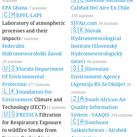
Sistema Nacional De
stations
EPA Ghana
Calidad Del Aire En Chile
7 stations
🇨🇭
EPFL-LAPI
135 stations
Laboratory of atmospheric
SJVAir.com
34 stations
🇸🇰
processes and their
Slovak
impacts
Hydrometeorological
7 stations
Federalni
Institute (Slovenský
Hidrometeorološki Zavod
Hydrometeorologický
ústav)
25 stations
66 stations
🇺🇸
🇸🇮
Florida Department
Slovenian
Of Environmental
Environment Agency
Protection
(Agencija RS Za Okolje)
177 stations
26
🇱🇰
Foundation For
stations
🇿🇦
Environment
Climate and
South African Air
Technology (FECT)
Quality Information
11 stations
🇺🇸
FRESSCA
Filtration
System - SAAQIS
193 stations
🇨🇦
for Respiratory Exposure
Southeast
to wildfire Smoke from
Saskatchewan - Airshed