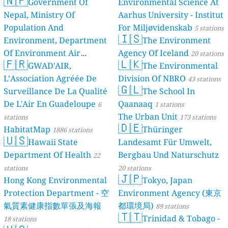
🇳🇵
Government Of
Environmental Science At
Nepal, Ministry Of
Aarhus University - Institut
Population And
For Miljøvidenskab
5 stations
🇮🇸
Environment, Department
The Environment
Of Environment Air
Agency Of Iceland
20 stations
🇫🇷
🇱🇰
Quality Monitoring
GWAD'AIR,
The Environmental
30
L’Association Agréée De
Division Of NBRO
stations
43 stations
🇬🇱
Surveillance De La Qualité
The School In
De L'Air En Guadeloupe
Qaanaaq
6
1 stations
The Urban Unit
stations
173 stations
🇩🇪
HabitatMap
Thüringer
1886 stations
🇺🇸
Hawaii State
Landesamt Für Umwelt,
Department Of Health
Bergbau Und Naturschutz
22
stations
20 stations
🇯🇵
Hong Kong Environmental
Tokyo, Japan
Protection Department - 空
Environment Agency (東京
氣質素健康指數單張及海報
都環境局)
89 stations
🇹🇹
Trinidad & Tobago -
18 stations