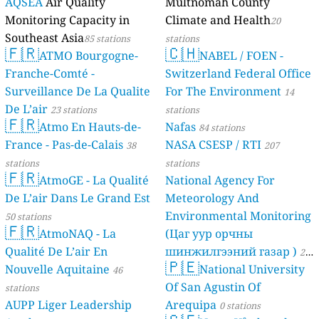
AQSEA
Air Quality
Multnomah County
Monitoring Capacity in
Climate and Health
20
Southeast Asia
85 stations
stations
🇫🇷
🇨🇭
ATMO Bourgogne-
NABEL / FOEN -
Franche-Comté -
Switzerland Federal Office
Surveillance De La Qualite
For The Environment
14
De L’air
23 stations
stations
🇫🇷
Atmo En Hauts-de-
Nafas
84 stations
France - Pas-de-Calais
NASA CSESP / RTI
38
207
stations
stations
🇫🇷
AtmoGE - La Qualité
National Agency For
De L’air Dans Le Grand Est
Meteorology And
Environmental Monitoring
50 stations
🇫🇷
AtmoNAQ - La
(Цаг уур орчны
Qualité De L’air En
шинжилгээний газар )
21
🇵🇪
Nouvelle Aquitaine
National University
46
stations
Of San Agustin Of
stations
AUPP Liger Leadership
Arequipa
0 stations