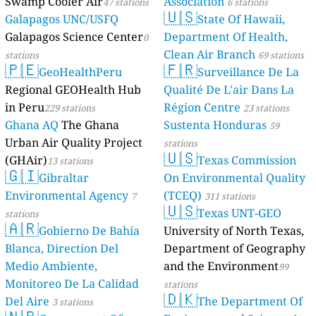
Swamp Cooler Air
Association
47 stations
6 stations
🇺🇸
Galapagos UNC/USFQ
State Of Hawaii,
Galapagos Science Center
Department Of Health,
0
Clean Air Branch
stations
69 stations
🇵🇪
🇫🇷
GeoHealthPeru
Surveillance De La
Regional GEOHealth Hub
Qualité De L'air Dans La
in Peru
Région Centre
229 stations
23 stations
Ghana AQ
The Ghana
Sustenta Honduras
59
Urban Air Quality Project
stations
🇺🇸
(GHAir)
Texas Commission
13 stations
🇬🇮
Gibraltar
On Environmental Quality
Environmental Agency
(TCEQ)
7
311 stations
🇺🇸
Texas UNT-GEO
stations
🇦🇷
Gobierno De Bahía
University of North Texas,
Blanca, Direction Del
Department of Geography
Medio Ambiente,
and the Environment
99
Monitoreo De La Calidad
stations
🇩🇰
Del Aire
The Department Of
3 stations