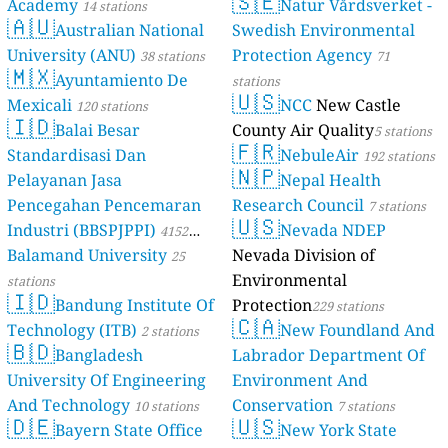
🇸🇪
Academy
Natur Vårdsverket -
14 stations
🇦🇺
Australian National
Swedish Environmental
University (ANU)
Protection Agency
38 stations
71
🇲🇽
Ayuntamiento De
stations
🇺🇸
Mexicali
NCC
New Castle
120 stations
🇮🇩
Balai Besar
County Air Quality
5 stations
🇫🇷
Standardisasi Dan
NebuleAir
192 stations
🇳🇵
Pelayanan Jasa
Nepal Health
Pencegahan Pencemaran
Research Council
7 stations
🇺🇸
Industri (BBSPJPPI)
Nevada NDEP
4152
Balamand University
Nevada Division of
stations
25
Environmental
stations
🇮🇩
Bandung Institute Of
Protection
229 stations
🇨🇦
Technology (ITB)
New Foundland And
2 stations
🇧🇩
Bangladesh
Labrador Department Of
University Of Engineering
Environment And
And Technology
Conservation
10 stations
7 stations
🇩🇪
🇺🇸
Bayern State Office
New York State