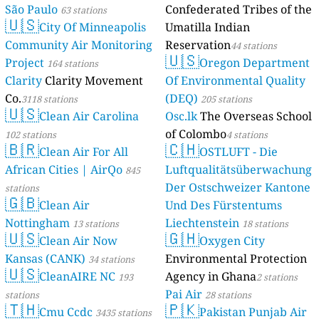
São Paulo
Confederated Tribes of the
63 stations
🇺🇸
City Of Minneapolis
Umatilla Indian
Community Air Monitoring
Reservation
44 stations
🇺🇸
Project
Oregon Department
164 stations
Clarity
Clarity Movement
Of Environmental Quality
Co.
(DEQ)
3118 stations
205 stations
🇺🇸
Clean Air Carolina
Osc.lk
The Overseas School
of Colombo
102 stations
4 stations
🇧🇷
🇨🇭
Clean Air For All
OSTLUFT - Die
African Cities | AirQo
Luftqualitätsüberwachung
845
Der Ostschweizer Kantone
stations
🇬🇧
Clean Air
Und Des Fürstentums
Nottingham
Liechtenstein
13 stations
18 stations
🇺🇸
🇬🇭
Clean Air Now
Oxygen City
Kansas (CANK)
Environmental Protection
34 stations
🇺🇸
CleanAIRE NC
Agency in Ghana
193
2 stations
Pai Air
stations
28 stations
🇹🇭
🇵🇰
Cmu Ccdc
Pakistan Punjab Air
3435 stations