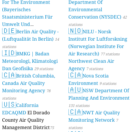
For The Environment
Department Of
(Bayerisches
Environmental
Staatsministerium Für
Conservation (NYSDEC)
42
Umwelt Und
stations
🇩🇪
🇳🇴
Berlin Air Quality -
Verbraucherschutz) - LfU
NILU - Norsk
(Luftqualität In Berlin)
Institutt For Luftforskning
46 stations
14
(Norwegian Institute For
stations
🇮🇩
BMKG | Badan
Air Research)
77 stations
Meteorologi, Klimatologi
Northwest Clean Air
Dan Geofisika
Agency
29 stations
7 stations
🇨🇦
🇨🇦
British Columbia,
Nova Scotia
Canada Air Quality
Environment
9 stations
🇦🇺
Monitoring Agency
NSW Department Of
78
Planning And Environment
stations
🇺🇸
California
131 stations
🇨🇦
EDCAQMD
El Dorado
NWT Air Quality
County Air Quality
Monitoring Network
7
Management District
75
stations