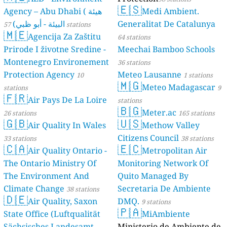
🇪🇸
Agency – Abu Dhabi ( هيئة
Medi Ambient.
البيئة - أبو ظبي)
Generalitat De Catalunya
57 stations
🇲🇪
Agencija Za Zaštitu
64 stations
Prirode I životne Sredine -
Meechai Bamboo Schools
Montenegro Environement
36 stations
Protection Agency
Meteo Lausanne
10
1 stations
🇲🇬
Meteo Madagascar
stations
9
🇫🇷
Air Pays De La Loire
stations
🇧🇬
Meter.ac
26 stations
165 stations
🇬🇧
🇺🇸
Air Quality In Wales
Methow Valley
Citizens Council
33 stations
38 stations
🇨🇦
🇪🇨
Air Quality Ontario -
Metropolitan Air
The Ontario Ministry Of
Monitoring Network Of
The Environment And
Quito Managed By
Climate Change
Secretaria De Ambiente
38 stations
🇩🇪
Air Quality, Saxon
DMQ.
9 stations
🇵🇦
State Office (Luftqualität
MiAmbiente
Sächsisches Landesamt
Ministerio de Ambiente de