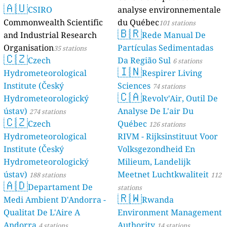
🇦🇺
CSIRO
analyse environnementale
Commonwealth Scientific
du Québec
101 stations
🇧🇷
and Industrial Research
Rede Manual De
Organisation
Partículas Sedimentadas
35 stations
🇨🇿
Czech
Da Região Sul
6 stations
🇮🇳
Hydrometeorological
Respirer Living
Institute (Český
Sciences
74 stations
🇨🇦
Hydrometeorologický
Revolv'Air, Outil De
ústav)
Analyse De L'air Du
274 stations
🇨🇿
Czech
Québec
126 stations
Hydrometeorological
RIVM - Rijksinstituut Voor
Institute (Český
Volksgezondheid En
Hydrometeorologický
Milieum, Landelijk
ústav)
Meetnet Luchtkwaliteit
188 stations
112
🇦🇩
Departament De
stations
🇷🇼
Medi Ambient D'Andorra -
Rwanda
Qualitat De L'Aire A
Environment Management
Andorra
Authority
4 stations
14 stations