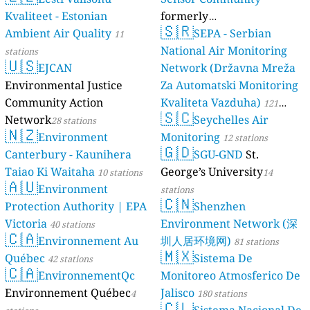
Kvaliteet - Estonian
formerly
🇸🇷
Ambient Air Quality
luftdaten.info
SEPA - Serbian
11
35811 stations
National Air Monitoring
stations
🇺🇸
EJCAN
Network (Državna Mreža
Environmental Justice
Za Automatski Monitoring
Community Action
Kvaliteta Vazduha)
121
🇸🇨
Network
Seychelles Air
28 stations
stations
🇳🇿
Environment
Monitoring
12 stations
🇬🇩
Canterbury - Kaunihera
SGU-GND
St.
Taiao Ki Waitaha
George’s University
10 stations
14
🇦🇺
Environment
stations
🇨🇳
Protection Authority | EPA
Shenzhen
Victoria
Environment Network (深
40 stations
🇨🇦
Environnement Au
圳人居环境网)
81 stations
🇲🇽
Québec
Sistema De
42 stations
🇨🇦
EnvironnementQc
Monitoreo Atmosferico De
Environnement Québec
Jalisco
4
180 stations
🇨🇱