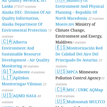
Air Quality Network, Sri
Ministry Of
Lanka
Environment And Physical
573157 stations
Alaska DEC- Division Of Air
Planning – Republic Of
Quality Information,
North Macedonia
22 stations
Alaska Department Of
Moenv.mv
Ministry of
Enviromental Protection
Climate Change,
73
Environment and Energy,
stations
🇨🇦
Alberta
Maldives
1 stations
🇪🇸
Environment And
Monitorización Red
Sustainable Resource
De Calidad Del Aire Del
Development - Air Quality
Principado De Asturias
23
Monitoring
66 stations
stations
🇬🇹
🇺🇸
Ambente
MPCA
Minnesota
4 stations
🇱🇹
Aplinkos
Pollution Control Agency
33
Monitoringas Vilniaus
22
stations
🇨🇦
MSC / UNBC AQMap
stations
🇺🇸
AQMD NASA
69
1110 stations
🇺🇸
Multnomah MULTCO
stations