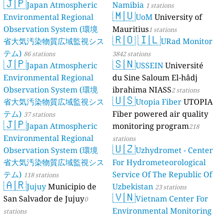
🇯🇵
Japan Atmospheric
Namibia
1 stations
🇲🇺
Environmental Regional
UoM
University of
Observation System (環境
Mauritius
1 stations
🇷🇴
🇮🇱
省大気汚染物質広域監視シス
URad Monitor
テム)
86 stations
3842 stations
🇯🇵
🇸🇳
Japan Atmospheric
USSEIN
Université
Environmental Regional
du Sine Saloum El-hâdj
Observation System (環境
ibrahima NIASS
2 stations
🇺🇸
省大気汚染物質広域監視シス
Utopia Fiber
UTOPIA
テム)
Fiber powered air quality
37 stations
🇯🇵
Japan Atmospheric
monitoring program
218
Environmental Regional
stations
🇺🇿
Observation System (環境
Uzhydromet - Center
省大気汚染物質広域監視シス
For Hydrometeorological
テム)
Service Of The Republic Of
118 stations
🇦🇷
Jujuy
Municipio de
Uzbekistan
23 stations
🇻🇳
San Salvador de Jujuy
Vietnam Center For
0
Environmental Monitoring
stations