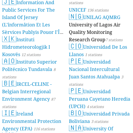
🇯🇪
Information And
stations
Public Services For The
UNICEF
136 stations
🇳🇬
Island Of Jersey
UNILAG AQMRG
(L'înformâtion Et Les
University of Lagos Air
Sèrvices Publyis Pouor I'Île
Quality Monitoring
🇽🇰
Dé Jèrri)
Instituti
Research Group
2 stations
7 stations
🇨🇴
Hidrometeorologjik I
Universidad De Los
Kosovës
Llanos
12 stations
1 stations
🇦🇴
🇵🇪
Instituto Superior
Universidad
Politécnico Tundavala
Nacional Intercultural
8
Juan Santos Atahualpa
stations
3
🇧🇪
IRCEL-CELINE -
stations
🇵🇪
Belgian Interregional
Universidad
Environment Agency
Peruana Cayetano Heredia
87
(UPCH)
stations
4 stations
🇮🇪
🇧🇴
Ireland
Universidad Privada
Environmental Protection
Boliviana
3 stations
🇳🇦
Agency (EPA)
University Of
116 stations