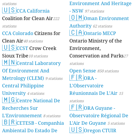
Environment And Heritage
stations
🇺🇸
CCA California
- NSW
97 stations
🇴🇲
Coalition for Clean Air
Oman Environment
222
Authority
stations
62 stations
🇨🇦
CCA Colorado
Citizens for
Ontario MECP
Clean Air
Ontario Ministry of the
40 stations
🇺🇸
CCST
Crow Creek
Environment,
Sioux Tribe
Conservation and Parks
10 stations
27
🇲🇳
Central Laboratory
stations
Of Environment And
Open Sense
850 stations
🇫🇷
Metrology (CLEM)
ORA -
9 stations
Central Philippine
L'Observatoire
University
Réunionnais De L’Air
4 stations
15
🇲🇬
Centre National De
stations
🇫🇷
Recherches Sur
ORA Guyane -
L'Environnement
Observatoire Régional De
8 stations
🇧🇷
CETESB - Companhia
L'Air De Guyane
5 stations
🇺🇸
Ambiental Do Estado De
Oregon CTUIR