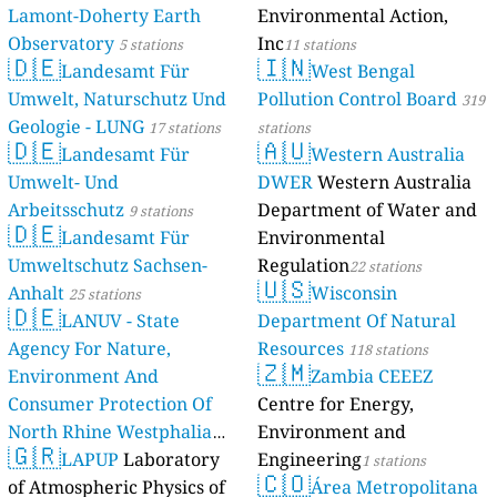
Lamont-Doherty Earth
Environmental Action,
Observatory
Inc
5 stations
11 stations
🇩🇪
🇮🇳
Landesamt Für
West Bengal
Umwelt, Naturschutz Und
Pollution Control Board
319
Geologie - LUNG
17 stations
stations
🇩🇪
🇦🇺
Landesamt Für
Western Australia
Umwelt- Und
DWER
Western Australia
Arbeitsschutz
Department of Water and
9 stations
🇩🇪
Landesamt Für
Environmental
Umweltschutz Sachsen-
Regulation
22 stations
🇺🇸
Anhalt
Wisconsin
25 stations
🇩🇪
LANUV - State
Department Of Natural
Agency For Nature,
Resources
118 stations
🇿🇲
Environment And
Zambia CEEEZ
Consumer Protection Of
Centre for Energy,
North Rhine Westphalia
Environment and
🇬🇷
(Landesamt Für Natur,
LAPUP
Laboratory
Engineering
1 stations
🇨🇴
Umwelt Und
of Atmospheric Physics of
Área Metropolitana