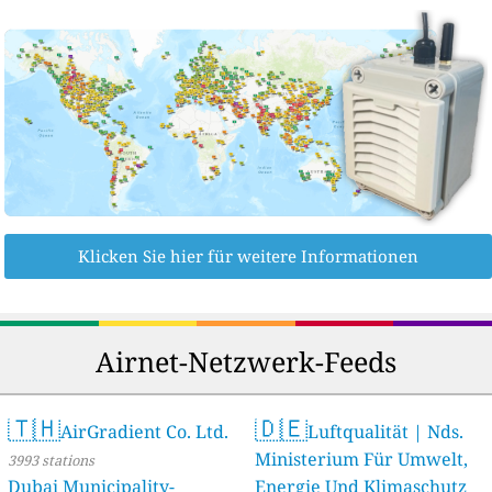
Klicken Sie hier für weitere Informationen
Airnet-Netzwerk-Feeds
🇹🇭
🇩🇪
AirGradient Co. Ltd.
Luftqualität | Nds.
Ministerium Für Umwelt,
3993 stations
Dubai Municipality-
Energie Und Klimaschutz