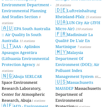
Environment Department -
28 stations
🇩🇪
Environmental Planning
Luftreinhaltung
And Studies Section
Rheinland-Pfalz
8
25 stations
🇺🇦
LUN City Air (ЛУН
stations
🇦🇺
EPA South Australia
Місто Air)
210 stations
🇫🇷
:: Air Quality In South
Madininair La
Australia
Qualité De L’air En
11 stations
🇱🇹
AAA - Aplinkos
Martinique
7 stations
🇲🇾
Apsaugos Agentūra
Malaysia
(Lithuania Environmental
Department Of
Protection Agency
Environment (DOE); Air
16
Polluant Index
stations
🇳🇬
Abuja SERLCAR
Management System
66
🇺🇸
Space Environment
Massachusetts
stations
Research Laboratory,
MASSDEP
Massachusetts
Center for Atmospheric
Department of
Research, Abuja
Environmental
1 stations
🇦🇪
AED - Environment
Protection
98 stations