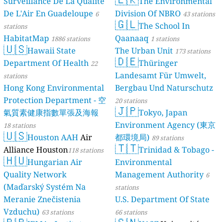
Surveillance De La Qualité
The Environmental
De L'Air En Guadeloupe
Division Of NBRO
6
43 stations
🇬🇱
The School In
stations
HabitatMap
Qaanaaq
1886 stations
1 stations
🇺🇸
Hawaii State
The Urban Unit
173 stations
🇩🇪
Department Of Health
Thüringer
22
Landesamt Für Umwelt,
stations
Hong Kong Environmental
Bergbau Und Naturschutz
Protection Department - 空
20 stations
🇯🇵
氣質素健康指數單張及海報
Tokyo, Japan
Environment Agency (東京
18 stations
🇺🇸
Houston AAH
Air
都環境局)
89 stations
🇹🇹
Alliance Houston
Trinidad & Tobago -
118 stations
🇭🇺
Hungarian Air
Environmental
Quality Network
Management Authority
6
(Maďarský Systém Na
stations
Meranie Znečistenia
U.S. Department Of State
Vzduchu)
63 stations
66 stations