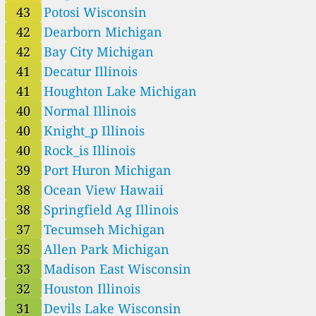
43
Potosi Wisconsin
42
Dearborn Michigan
42
Bay City Michigan
41
Decatur Illinois
41
Houghton Lake Michigan
40
Normal Illinois
40
Knight_p Illinois
40
Rock_is Illinois
39
Port Huron Michigan
38
Ocean View Hawaii
38
Springfield Ag Illinois
37
Tecumseh Michigan
35
Allen Park Michigan
33
Madison East Wisconsin
32
Houston Illinois
31
Devils Lake Wisconsin