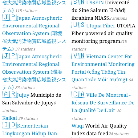
🇸🇳
省大気汚染物質広域監視シス
USSEIN
Université
テム)
du Sine Saloum El-hâdj
118 stations
🇯🇵
Japan Atmospheric
ibrahima NIASS
2 stations
🇺🇸
Environmental Regional
Utopia Fiber
UTOPIA
Observation System (環境
Fiber powered air quality
省大気汚染物質広域監視シス
monitoring program
218
テム)
37 stations
stations
🇯🇵
🇻🇳
Japan Atmospheric
Vietnam Center For
Environmental Regional
Environmental Monitoring
Observation System (環境
Portal (cổng Thông Tin
省大気汚染物質広域監視シス
Quan Trắc Môi Trường)
64
テム)
86 stations
stations
🇦🇷
🇨🇦
Jujuy
Municipio de
Ville De Montreal -
San Salvador de Jujuy
Réseau De Surveillance De
0
La Qualité De L'air
stations
20
Kaikai
29 stations
stations
🇮🇩
Kementerian
Waqi
World Air Quality
Lingkungan Hidup Dan
Index data feed
24 stations