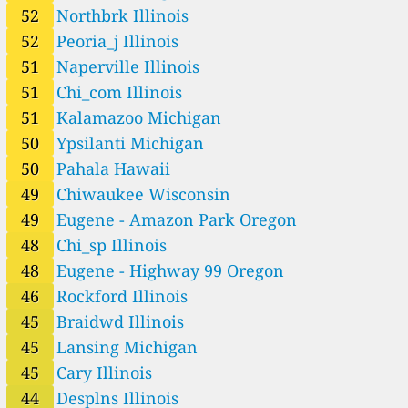
50
Pahala, Hawaii, USA
52
Northbrk Illinois
52
Peoria_j, Illinois, USA
52
Peoria_j Illinois
12
Perkinstown, Wisconsin, USA
39
Port Huron, Michigan, USA
51
Naperville Illinois
--
Potawatomi, Wisconsin, USA
3 días
51
Chi_com Illinois
43
Potosi, Wisconsin, USA
51
Kalamazoo Michigan
40
Rock_is, Illinois, USA
50
Ypsilanti Michigan
46
Rockford, Illinois, USA
17
Sand Island, Hawaii, USA
50
Pahala Hawaii
29
Seney, Michigan, USA
49
Chiwaukee Wisconsin
53
Silverton, Oregon, USA
49
Eugene - Amazon Park Oregon
38
Springfield Ag, Illinois, USA
58
48
Chi_sp Illinois
Springfield City Hall, Oregon, USA
37
Tecumseh, Michigan, USA
48
Eugene - Highway 99 Oregon
9
Trout Lake, Wisconsin, USA
46
Rockford Illinois
50
Ypsilanti, Michigan, USA
45
Braidwd Illinois
45
Lansing Michigan
45
Cary Illinois
44
Desplns Illinois