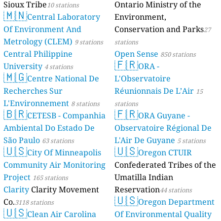
Sioux Tribe
Ontario Ministry of the
10 stations
🇲🇳
Central Laboratory
Environment,
Of Environment And
Conservation and Parks
27
Metrology (CLEM)
9 stations
stations
Central Philippine
Open Sense
850 stations
🇫🇷
University
ORA -
4 stations
🇲🇬
Centre National De
L'Observatoire
Recherches Sur
Réunionnais De L’Air
15
L'Environnement
8 stations
stations
🇧🇷
🇫🇷
CETESB - Companhia
ORA Guyane -
Ambiental Do Estado De
Observatoire Régional De
São Paulo
L'Air De Guyane
63 stations
5 stations
🇺🇸
🇺🇸
City Of Minneapolis
Oregon CTUIR
Community Air Monitoring
Confederated Tribes of the
Project
Umatilla Indian
165 stations
Clarity
Clarity Movement
Reservation
44 stations
🇺🇸
Co.
Oregon Department
3118 stations
🇺🇸
Clean Air Carolina
Of Environmental Quality