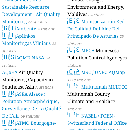
Sustainable Resource
Environment and Energy,
Development - Air Quality
Maldives
1 stations
🇪🇸
Monitoring
Monitorización Red
66 stations
🇬🇹
Ambente
De Calidad Del Aire Del
4 stations
🇱🇹
Aplinkos
Principado De Asturias
23
Monitoringas Vilniaus
22
stations
🇺🇸
MPCA
Minnesota
stations
🇺🇸
AQMD NASA
Pollution Control Agency
69
33
stations
stations
🇨🇦
AQSEA
Air Quality
MSC / UNBC AQMap
Monitoring Capacity in
1110 stations
🇺🇸
Southeast Asia
Multnomah MULTCO
85 stations
🇫🇷
ASPA Alsace :
Multnomah County
Pollution Atmosphérique,
Climate and Health
20
Surveillance De La Qualité
stations
🇨🇭
De L’air
NABEL / FOEN -
50 stations
🇫🇷
ATMO Bourgogne-
Switzerland Federal Office