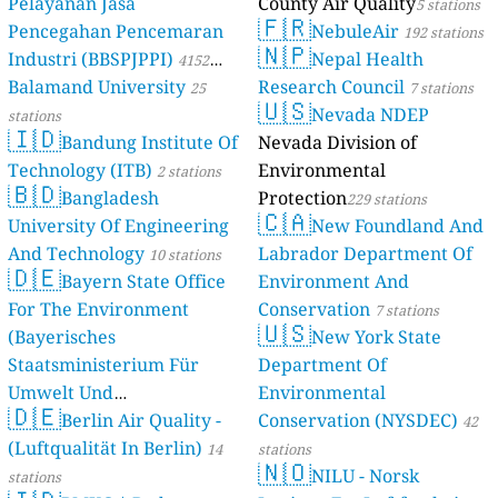
Pelayanan Jasa
County Air Quality
5 stations
🇫🇷
Pencegahan Pencemaran
NebuleAir
192 stations
🇳🇵
Industri (BBSPJPPI)
Nepal Health
4152
Balamand University
Research Council
stations
25
7 stations
🇺🇸
Nevada NDEP
stations
🇮🇩
Bandung Institute Of
Nevada Division of
Technology (ITB)
Environmental
2 stations
🇧🇩
Bangladesh
Protection
229 stations
🇨🇦
University Of Engineering
New Foundland And
And Technology
Labrador Department Of
10 stations
🇩🇪
Bayern State Office
Environment And
For The Environment
Conservation
7 stations
🇺🇸
(Bayerisches
New York State
Staatsministerium Für
Department Of
Umwelt Und
Environmental
🇩🇪
Berlin Air Quality -
Verbraucherschutz) - LfU
Conservation (NYSDEC)
42
(Luftqualität In Berlin)
46 stations
14
stations
🇳🇴
NILU - Norsk
stations