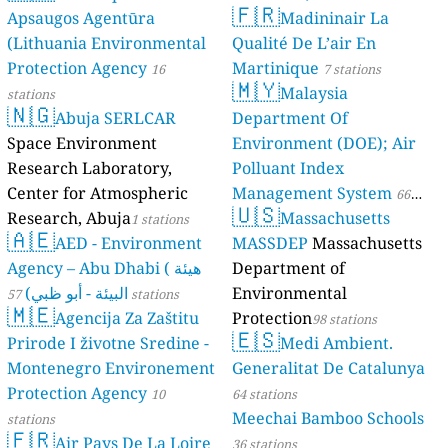
🇫🇷
Apsaugos Agentūra
Madininair La
(Lithuania Environmental
Qualité De L’air En
Protection Agency
Martinique
16
7 stations
🇲🇾
Malaysia
stations
🇳🇬
Abuja SERLCAR
Department Of
Space Environment
Environment (DOE); Air
Research Laboratory,
Polluant Index
Center for Atmospheric
Management System
66
🇺🇸
Research, Abuja
Massachusetts
1 stations
stations
🇦🇪
AED - Environment
MASSDEP
Massachusetts
Agency – Abu Dhabi ( هيئة
Department of
البيئة - أبو ظبي)
Environmental
57 stations
🇲🇪
Agencija Za Zaštitu
Protection
98 stations
🇪🇸
Prirode I životne Sredine -
Medi Ambient.
Montenegro Environement
Generalitat De Catalunya
Protection Agency
10
64 stations
Meechai Bamboo Schools
stations
🇫🇷
Air Pays De La Loire
36 stations