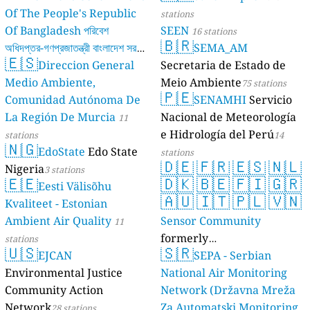
Of The People's Republic
stations
Of Bangladesh পরিবেশ
SEEN
16 stations
🇧🇷
অধিদপ্তর-গণপ্রজাতন্ত্রী বাংলাদেশ সরকার
SEMA_AM
🇪🇸
Direccion General
Secretaria de Estado de
17 stations
Medio Ambiente,
Meio Ambiente
75 stations
🇵🇪
Comunidad Autónoma De
SENAMHI
Servicio
La Región De Murcia
Nacional de Meteorología
11
e Hidrología del Perú
stations
14
🇳🇬
EdoState
Edo State
stations
🇩🇪
🇫🇷
🇪🇸
🇳🇱
Nigeria
3 stations
🇪🇪
🇩🇰
🇧🇪
🇫🇮
🇬🇷
Eesti Välisõhu
🇦🇺
🇮🇹
🇵🇱
🇻🇳
Kvaliteet - Estonian
Ambient Air Quality
Sensor Community
11
formerly
stations
🇺🇸
🇸🇷
EJCAN
luftdaten.info
SEPA - Serbian
35816 stations
Environmental Justice
National Air Monitoring
Community Action
Network (Državna Mreža
Network
Za Automatski Monitoring
28 stations