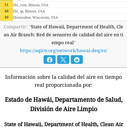
51
Chi_com, Illinois, USA
48
Chi_sp, Illinois, USA
49
Chiwaukee, Wisconsin, USA
53
Cottage Grove City Shops, Oregon, USA
Compartir: “
State of Hawaii, Department of Health, Cle
7
Crater Lake Rim, Oregon, USA
an Air Branch: Red de sensores de calidad del aire en ti
42
Dearborn, Michigan, USA
empo real
”
41
Decatur, Illinois, USA
44
Desplns, Illinois, USA
https://aqicn.org/network/hawai-deq/es/
31
Devils Lake, Wisconsin, USA
30
East St. Louis, Illinois, USA
49
Eugene - Amazon Park, Oregon, USA
48
Eugene - Highway 99, Oregon, USA
Información sobre la calidad del aire en tiempo
55
Flint, Michigan, USA
real proporcionada por:
25
Hilo, Hawaii, USA
31
Holland, Michigan, USA
Estado de Hawái, Departamento de Salud,
18
Honolulu, Hawaii, USA
41
Houghton Lake, Michigan, USA
División de Aire Limpio
32
Houston, Illinois, USA
29
Jerseyvl, Illinois, USA
State of Hawaii, Department of Health, Clean Air
62
Joliet, Illinois, USA