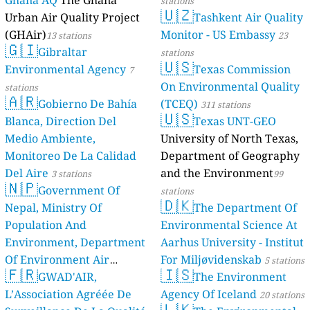
Ghana AQ
The Ghana
stations
🇺🇿
Urban Air Quality Project
Tashkent Air Quality
(GHAir)
Monitor - US Embassy
13 stations
23
🇬🇮
Gibraltar
stations
🇺🇸
Environmental Agency
Texas Commission
7
On Environmental Quality
stations
🇦🇷
Gobierno De Bahía
(TCEQ)
311 stations
🇺🇸
Blanca, Direction Del
Texas UNT-GEO
Medio Ambiente,
University of North Texas,
Monitoreo De La Calidad
Department of Geography
Del Aire
and the Environment
3 stations
99
🇳🇵
Government Of
stations
🇩🇰
Nepal, Ministry Of
The Department Of
Population And
Environmental Science At
Environment, Department
Aarhus University - Institut
Of Environment Air
For Miljøvidenskab
5 stations
🇫🇷
🇮🇸
Quality Monitoring
GWAD'AIR,
The Environment
30
L’Association Agréée De
Agency Of Iceland
stations
20 stations
🇱🇰