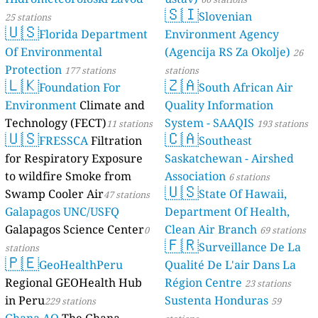
🇸🇮
Slovenian
25 stations
🇺🇸
Florida Department
Environment Agency
Of Environmental
(Agencija RS Za Okolje)
26
Protection
177 stations
stations
🇱🇰
🇿🇦
Foundation For
South African Air
Environment
Climate and
Quality Information
Technology (FECT)
System - SAAQIS
11 stations
193 stations
🇺🇸
🇨🇦
FRESSCA
Filtration
Southeast
for Respiratory Exposure
Saskatchewan - Airshed
to wildfire Smoke from
Association
6 stations
🇺🇸
Swamp Cooler Air
State Of Hawaii,
47 stations
Galapagos UNC/USFQ
Department Of Health,
Galapagos Science Center
Clean Air Branch
0
69 stations
🇫🇷
Surveillance De La
stations
🇵🇪
GeoHealthPeru
Qualité De L'air Dans La
Regional GEOHealth Hub
Région Centre
23 stations
in Peru
Sustenta Honduras
229 stations
59