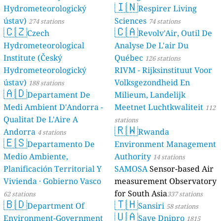
🇮🇳
Hydrometeorologický
Respirer Living
ústav)
Sciences
274 stations
74 stations
🇨🇿
🇨🇦
Czech
Revolv'Air, Outil De
Hydrometeorological
Analyse De L'air Du
Institute (Český
Québec
126 stations
Hydrometeorologický
RIVM - Rijksinstituut Voor
ústav)
Volksgezondheid En
188 stations
🇦🇩
Departament De
Milieum, Landelijk
Medi Ambient D'Andorra -
Meetnet Luchtkwaliteit
112
Qualitat De L'Aire A
stations
🇷🇼
Andorra
Rwanda
4 stations
🇪🇸
Departamento De
Environment Management
Medio Ambiente,
Authority
14 stations
Planificación Territorial Y
SAMOSA
Sensor-based Air
Vivienda · Gobierno Vasco
measurement Observatory
for South Asia
62 stations
337 stations
🇧🇩
🇹🇭
Department Of
Sansiri
58 stations
🇺🇦
Environment-Government
Save Dnipro
1815