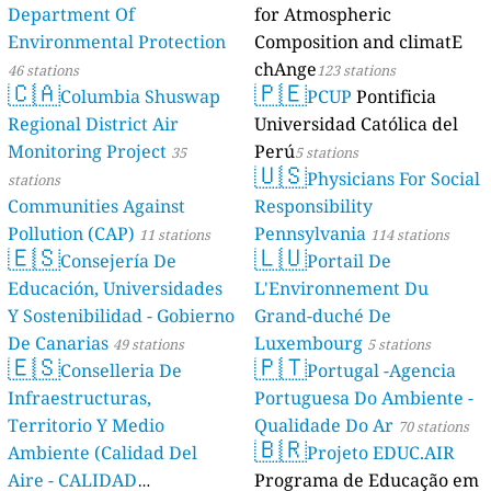
Department Of
for Atmospheric
Environmental Protection
Composition and climatE
chAnge
46 stations
123 stations
🇨🇦
🇵🇪
Columbia Shuswap
PCUP
Pontificia
Regional District Air
Universidad Católica del
Monitoring Project
Perú
35
5 stations
🇺🇸
Physicians For Social
stations
Communities Against
Responsibility
Pollution (CAP)
Pennsylvania
11 stations
114 stations
🇪🇸
🇱🇺
Consejería De
Portail De
Educación, Universidades
L'Environnement Du
Y Sostenibilidad - Gobierno
Grand-duché De
De Canarias
Luxembourg
49 stations
5 stations
🇪🇸
🇵🇹
Conselleria De
Portugal -Agencia
Infraestructuras,
Portuguesa Do Ambiente -
Territorio Y Medio
Qualidade Do Ar
70 stations
🇧🇷
Ambiente (Calidad Del
Projeto EDUC.AIR
Aire - CALIDAD
Programa de Educação em