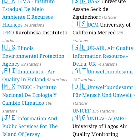
🇧🇷
🇸🇳
IEMA - Instituto
UASZ
Université
Estadual De Meio
Assane Seck de
Ambiente E Recursos
Ziguinchor
2 stations
🇺🇸
Hídricos
UCM
University of
14 stations
IFRO
Karolinska Institutet
California Merced
3
388
stations
stations
🇺🇸
🇬🇧
Illinois
UK-AIR, Air Quality
Environmental Protection
Information Resource -
Agency
Defra, UK
89 stations
74 stations
🇫🇮
🇦🇹
Ilmanlaatu - Air
Umweltbundesamt
Quality In Finland
92 stations
187 stations
🇲🇽
🇩🇪
INECC - Instituto
Umweltbundesamt |
Nacional De Ecología Y
Für Mensch Und Umwelt
7
Cambio Climático
180
stations
UNICEF
stations
136 stations
🇯🇪
🇳🇬
Information And
UNILAG AQMRG
Public Services For The
University of Lagos Air
Island Of Jersey
Quality Monitoring