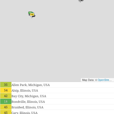
Map Data: ©
OpenStreetMap contributors
35
Allen Park, Michigan, USA
54
Alsip, Illinois, USA
42
Bay City, Michigan, USA
18
Bondville, Illinois, USA
45
Braidwd, Illinois, USA
45
Cary, Illinois, USA