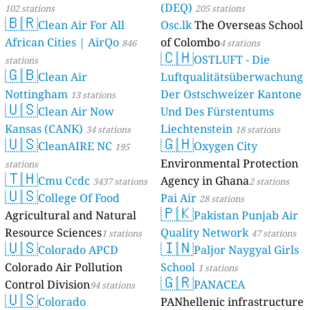
(DEQ)
102 stations
205 stations
🇧🇷
Clean Air For All
Osc.lk
The Overseas School
African Cities | AirQo
of Colombo
846
4 stations
🇨🇭
OSTLUFT - Die
stations
🇬🇧
Clean Air
Luftqualitätsüberwachung
Nottingham
Der Ostschweizer Kantone
13 stations
🇺🇸
Clean Air Now
Und Des Fürstentums
Kansas (CANK)
Liechtenstein
34 stations
18 stations
🇺🇸
🇬🇭
CleanAIRE NC
Oxygen City
195
Environmental Protection
stations
🇹🇭
Cmu Ccdc
Agency in Ghana
3437 stations
2 stations
🇺🇸
College Of Food
Pai Air
28 stations
🇵🇰
Agricultural and Natural
Pakistan Punjab Air
Resource Sciences
Quality Network
1 stations
47 stations
🇺🇸
🇮🇳
Colorado APCD
Paljor Naygyal Girls
Colorado Air Pollution
School
1 stations
🇬🇷
Control Division
PANACEA
94 stations
🇺🇸
Colorado
PANhellenic infrastructure