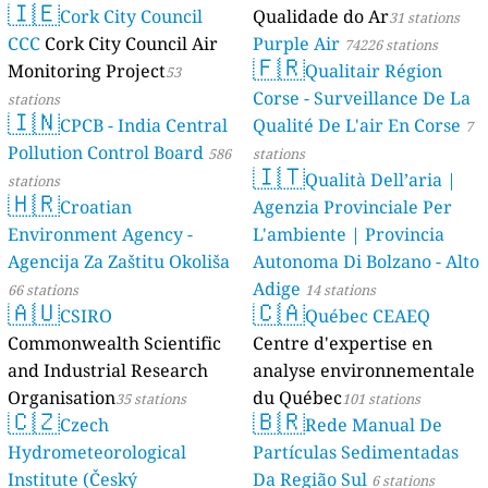
🇮🇪
AMBIENTAL)
Cork City Council
Qualidade do Ar
23 stations
31 stations
CCC
Cork City Council Air
Purple Air
74226 stations
🇫🇷
Monitoring Project
Qualitair Région
53
Corse - Surveillance De La
stations
🇮🇳
CPCB - India Central
Qualité De L'air En Corse
7
Pollution Control Board
586
stations
🇮🇹
Qualità Dell’aria |
stations
🇭🇷
Croatian
Agenzia Provinciale Per
Environment Agency -
L'ambiente | Provincia
Agencija Za Zaštitu Okoliša
Autonoma Di Bolzano - Alto
Adige
66 stations
14 stations
🇦🇺
🇨🇦
CSIRO
Québec CEAEQ
Commonwealth Scientific
Centre d'expertise en
and Industrial Research
analyse environnementale
Organisation
du Québec
35 stations
101 stations
🇨🇿
🇧🇷
Czech
Rede Manual De
Hydrometeorological
Partículas Sedimentadas
Institute (Český
Da Região Sul
6 stations