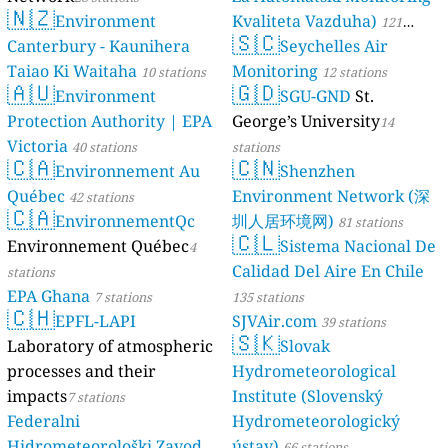
🇳🇿
Environment
Kvaliteta Vazduha)
121
🇸🇨
Canterbury - Kaunihera
Seychelles Air
stations
Taiao Ki Waitaha
Monitoring
10 stations
12 stations
🇦🇺
🇬🇩
Environment
SGU-GND
St.
Protection Authority | EPA
George’s University
14
Victoria
40 stations
stations
🇨🇦
🇨🇳
Environnement Au
Shenzhen
Québec
Environment Network (深
42 stations
🇨🇦
EnvironnementQc
圳人居环境网)
81 stations
🇨🇱
Environnement Québec
Sistema Nacional De
4
Calidad Del Aire En Chile
stations
EPA Ghana
7 stations
135 stations
🇨🇭
EPFL-LAPI
SJVAir.com
39 stations
🇸🇰
Laboratory of atmospheric
Slovak
processes and their
Hydrometeorological
impacts
Institute (Slovenský
7 stations
Federalni
Hydrometeorologický
Hidrometeorološki Zavod
ústav)
66 stations