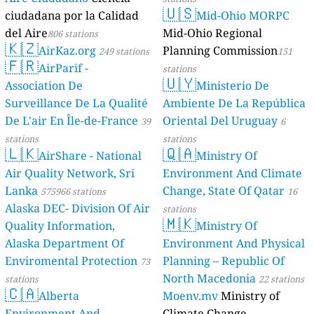
🇺🇸
ciudadana por la Calidad
Mid-Ohio MORPC
del Aire
Mid-Ohio Regional
806 stations
🇰🇿
AirKaz.org
Planning Commission
249 stations
151
🇫🇷
AirParif -
stations
🇺🇾
Association De
Ministerio De
Surveillance De La Qualité
Ambiente De La República
De L'air En Île-de-France
Oriental Del Uruguay
39
6
stations
stations
🇱🇰
🇶🇦
AirShare - National
Ministry Of
Air Quality Network, Sri
Environment And Climate
Lanka
Change, State Of Qatar
575966 stations
16
Alaska DEC- Division Of Air
stations
🇲🇰
Quality Information,
Ministry Of
Alaska Department Of
Environment And Physical
Enviromental Protection
Planning – Republic Of
73
North Macedonia
stations
22 stations
🇨🇦
Alberta
Moenv.mv
Ministry of
Environment And
Climate Change,