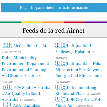
Haga clic para obtener más información
Feeds de la red Airnet
🇹🇭
🇩🇪
AirGradient Co. Ltd.
Luftqualität In
Schleswig-Holstein
4005 stations
15
Dubai Municipality-
stations
🇩🇪
Environment Department -
Luftqualität | Nds.
Environmental Planning
Ministerium Für Umwelt,
And Studies Section
Energie Und Klimaschutz
8
stations
28 stations
🇦🇺
🇩🇪
EPA South Australia
Luftreinhaltung
:: Air Quality In South
Rheinland-Pfalz
25 stations
🇺🇦
Australia
LUN City Air (ЛУН
11 stations
🇱🇹
AAA - Aplinkos
Місто Air)
210 stations