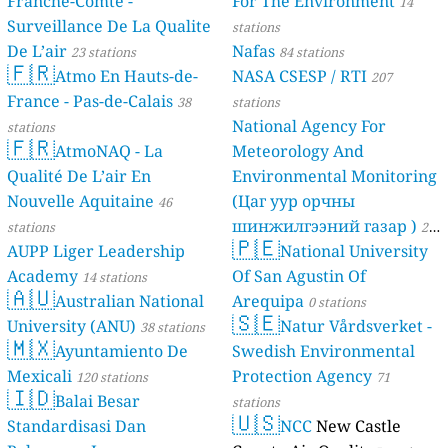
Franche-Comté -
For The Environment
14
Surveillance De La Qualite
stations
De L’air
Nafas
23 stations
84 stations
🇫🇷
Atmo En Hauts-de-
NASA CSESP / RTI
207
France - Pas-de-Calais
38
stations
National Agency For
stations
🇫🇷
AtmoNAQ - La
Meteorology And
Qualité De L’air En
Environmental Monitoring
Nouvelle Aquitaine
(Цаг уур орчны
46
шинжилгээний газар )
stations
21
🇵🇪
AUPP Liger Leadership
National University
stations
Academy
Of San Agustin Of
14 stations
🇦🇺
Australian National
Arequipa
0 stations
🇸🇪
University (ANU)
Natur Vårdsverket -
38 stations
🇲🇽
Ayuntamiento De
Swedish Environmental
Mexicali
Protection Agency
120 stations
71
🇮🇩
Balai Besar
stations
🇺🇸
Standardisasi Dan
NCC
New Castle