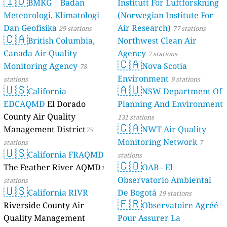
🇮🇩
BMKG | Badan
Institutt For Luftforskning
Meteorologi, Klimatologi
(Norwegian Institute For
Dan Geofisika
Air Research)
29 stations
77 stations
🇨🇦
British Columbia,
Northwest Clean Air
Canada Air Quality
Agency
7 stations
🇨🇦
Monitoring Agency
Nova Scotia
78
Environment
stations
9 stations
🇺🇸
🇦🇺
California
NSW Department Of
EDCAQMD
El Dorado
Planning And Environment
County Air Quality
131 stations
🇨🇦
Management District
NWT Air Quality
75
Monitoring Network
stations
7
🇺🇸
California FRAQMD
stations
🇨🇴
The Feather River AQMD
OAB - El
1
Observatorio Ambiental
stations
🇺🇸
California RIVR
De Bogotá
19 stations
🇫🇷
Riverside County Air
Observatoire Agréé
Quality Management
Pour Assurer La