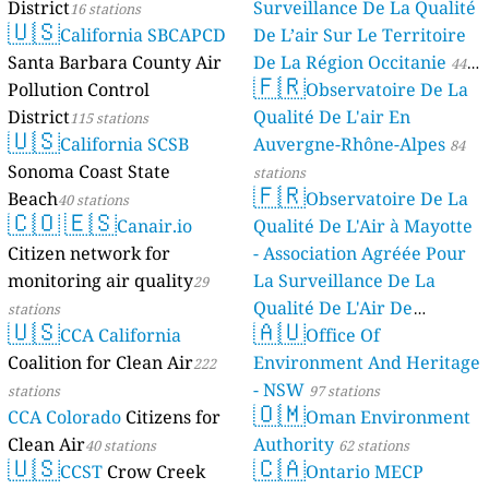
District
Surveillance De La Qualité
16 stations
🇺🇸
California SBCAPCD
De L’air Sur Le Territoire
Santa Barbara County Air
De La Région Occitanie
44
🇫🇷
Pollution Control
Observatoire De La
stations
District
Qualité De L'air En
115 stations
🇺🇸
California SCSB
Auvergne-Rhône-Alpes
84
Sonoma Coast State
stations
🇫🇷
Beach
Observatoire De La
40 stations
🇨🇴
🇪🇸
Canair.io
Qualité De L'Air à Mayotte
Citizen network for
- Association Agréée Pour
monitoring air quality
La Surveillance De La
29
Qualité De L'Air De
stations
🇺🇸
🇦🇺
CCA California
Mayotte
Office Of
4 stations
Coalition for Clean Air
Environment And Heritage
222
- NSW
stations
97 stations
🇴🇲
CCA Colorado
Citizens for
Oman Environment
Clean Air
Authority
40 stations
62 stations
🇺🇸
🇨🇦
CCST
Crow Creek
Ontario MECP