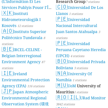
(L'înformâtion Et Les
Research Group
7 stations
🇨🇴
Sèrvices Publyis Pouor I'Île
Universidad De Los
🇽🇰
Dé Jèrri)
Instituti
Llanos
2 stations
1 stations
🇵🇪
Hidrometeorologjik I
Universidad
Kosovës
Nacional Intercultural
12 stations
🇦🇴
Instituto Superior
Juan Santos Atahualpa
3
Politécnico Tundavala
8
stations
🇵🇪
Universidad
stations
🇧🇪
IRCEL-CELINE -
Peruana Cayetano Heredia
Belgian Interregional
(UPCH)
4 stations
🇧🇴
Environment Agency
Universidad Privada
87
Boliviana
stations
3 stations
🇮🇪
🇳🇦
Ireland
University Of
Environmental Protection
Namibia
1 stations
🇲🇺
Agency (EPA)
UoM
University of
116 stations
🇯🇵
Japan Atmospheric
Mauritius
1 stations
🇷🇴
🇮🇱
Environmental Regional
URad Monitor
Observation System (環境
3842 stations