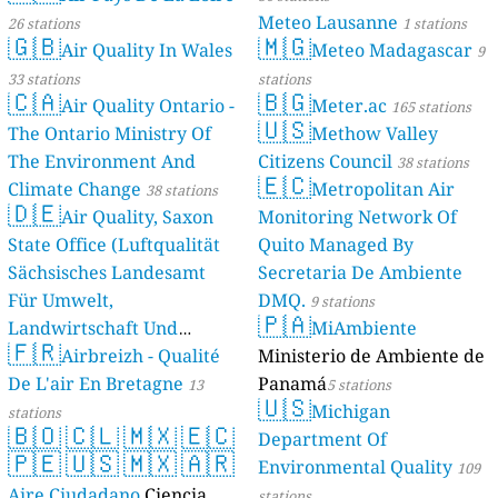
Meteo Lausanne
26 stations
1 stations
🇬🇧
🇲🇬
Air Quality In Wales
Meteo Madagascar
9
33 stations
stations
🇨🇦
🇧🇬
Air Quality Ontario -
Meter.ac
165 stations
🇺🇸
The Ontario Ministry Of
Methow Valley
The Environment And
Citizens Council
38 stations
🇪🇨
Climate Change
Metropolitan Air
38 stations
🇩🇪
Air Quality, Saxon
Monitoring Network Of
State Office (Luftqualität
Quito Managed By
Sächsisches Landesamt
Secretaria De Ambiente
Für Umwelt,
DMQ.
9 stations
🇵🇦
Landwirtschaft Und
MiAmbiente
🇫🇷
Geologie)
Airbreizh - Qualité
Ministerio de Ambiente de
50 stations
De L'air En Bretagne
Panamá
13
5 stations
🇺🇸
Michigan
stations
🇧🇴
🇨🇱
🇲🇽
🇪🇨
Department Of
🇵🇪
🇺🇸
🇲🇽
🇦🇷
Environmental Quality
109
Aire Ciudadano
Ciencia
stations