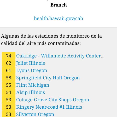
5
Kahului, Hawaii, USA
Branch
13
Kailua-kona, Hawaii, USA
51
Kalamazoo, Michigan, USA
health.hawaii.gov/cab
--
Kapolei, Hawaii, USA
15 horas
5
Kihei, Hawaii, USA
53
Kingery Near-road #1, Illinois, USA
Algunas de las estaciones de monitoreo de la
40
Knight_p, Illinois, USA
calidad del aire más contaminadas:
17
Kona, Hawaii, USA
13
Ks Hawaii, Hawaii, USA
45
Lansing, Michigan, USA
74
Oakridge - Willamette Activity Center
--
Leilani, Hawaii, USA
6 días
Oregon
62
Joliet Illinois
61
Lyons, Oregon, USA
61
Lyons Oregon
33
Madison East, Wisconsin, USA
58
Springfield City Hall Oregon
17
Mountain View, Hawaii, USA
51
Naperville, Illinois, USA
55
Flint Michigan
--
Niumalu, Hawaii, USA
6 días
54
Alsip Illinois
40
Normal, Illinois, USA
53
Cottage Grove City Shops Oregon
52
Northbrk, Illinois, USA
74
53
Kingery Near-road #1 Illinois
Oakridge - Willamette Activity Center, Oregon, USA
38
Ocean View, Hawaii, USA
53
Silverton Oregon