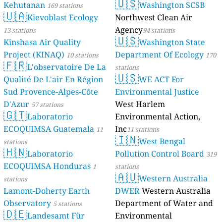
🇺🇸
Kehutanan
Washington SCSB
169 stations
🇺🇦
Kievoblast Ecology
Northwest Clean Air
Agency
13 stations
94 stations
🇺🇸
Kinshasa Air Quality
Washington State
Project (KINAQ)
Department Of Ecology
10 stations
170
🇫🇷
L'observatoire De La
stations
🇺🇸
Qualité De L'air En Région
WE ACT For
Sud Provence-Alpes-Côte
Environmental Justice
D'Azur
West Harlem
57 stations
🇬🇹
Laboratorio
Environmental Action,
ECOQUIMSA Guatemala
Inc
11
11 stations
🇮🇳
West Bengal
stations
🇭🇳
Laboratorio
Pollution Control Board
319
ECOQUIMSA Honduras
1
stations
🇦🇺
Western Australia
stations
Lamont-Doherty Earth
DWER
Western Australia
Observatory
Department of Water and
5 stations
🇩🇪
Landesamt Für
Environmental